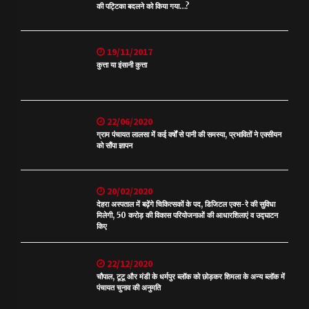
की पट्टिका बदलने को किया गया…?
19/11/2017
कुत्ता या इंसानी कुत्ता
22/06/2020
ग्राम पंचायत लालसा में कई वर्षों से पानी की समस्या, प्रभावितों ने एक्सीयन
को सौंपा ज्ञापन
20/02/2020
देहरा अस्पताल में बढ़ेंगे चिकित्सकों के पद, डिजिटल एक्स-रे की सुविधा
मिलेगी, 50 करोड़ की विकास परियोजनाओं की आधारशिलाएं व उद्घाटन
किए
22/12/2020
चौपाल, टूटू और मंडी के धर्मपुर ब्लॉक को छोड़कर शिमला के अन्य ब्लॉक में
पंचायत चुनाव की अनुमति