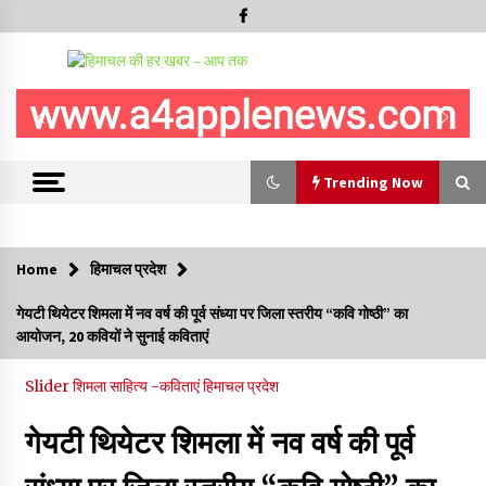
Trending Now
Trending Now
Home
हिमाचल प्रदेश
IGMC शिमला को मिलेगी स्पैक्ट, सेल सेपरेटर और 256-स्लाइस सीटी
गेयटी थियेटर शिमला में नव वर्ष की पूर्व संध्या पर जिला स्तरीय “कवि गोष्ठी” का
स्कैन मशीन, स्वास्थ्य उपकरणों और आधारभूत अधोसंरचना के लिए जारी किए
आयोजन, 20 कवियों ने सुनाई कविताएं
83.85 करोड़- CM
09/08/2026
Slider
शिमला
साहित्य -कविताएं
हिमाचल प्रदेश
हिमाचल सरकार कोल्ड स्टोरेज, फ्रीज-ड्राई यूनिट और रेफ्रिजरेटेड वैन के
लिए देगी 70 % सब्सिडी
गेयटी थियेटर शिमला में नव वर्ष की पूर्व
09/08/2026