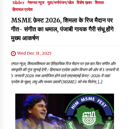
Slider
नेशनल न्यूज
युवा/मनोरंजन/खेल
विशेष ख़बर
शिमला
हिमाचल प्रदेश
MSME फ़ेस्ट 2026, शिमला के रिज मैदान पर
गीत- संगीत का धमाल, पंजाबी गायक गैरी संधू होंगे
मुख्य आकर्षण
Wed Dec 31 , 2025
एप्पल न्यूज़, शिमलाशिमला का ऐतिहासिक रिज मैदान पर एक बार फिर संगीत और
संस्कृति की गूंज सुनाई देगी। हिमाचल प्रदेश उद्योग विभाग की ओर से 3 जनवरी से
5 जनवरी 2026 तक आयोजित होने वाले एमएसएमई फ़ेस्ट–2026 में जहां
प्रदेश के सूक्ष्म, लघु और मध्यम उद्यमों (MSME) को मंच मिलेगा, […]