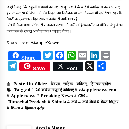
उन्होंने कहा कि स्कूलों मे बच्चों को नशे से दूर रखने के बारे में कार्यक्रम करवाए जाए।
इस कार्यक्रम में विभाग से सेवानिवृत उप निदेशक अलका कैथला भी उपस्थित रहे और
गेयटी के प्रबंधक सहित समस्त कर्मचारी उपस्थित रहे।
अंत में जिला भाषा अधिकारी सरोजना नरवाल ने सभी साहित्यकारों तथा मीडिया बंधुओं का
कार्यक्रम के सफल आयोजन पर धन्यवाद किया।
Share from A4appleNews:
Twitter
Facebook
WhatsApp
Email
Linked
Prin
Share
Telegram
X
Shar
Save
Post
Posted in
Slider
,
शिमला
,
साहित्य -कविताएं
,
हिमाचल प्रदेश
Tagged #
20 कवियों ने सुनाई कविताएं
#
a4applenews.com
#
Apple news
#
Breaking News
#
CM
#
Himachal Pradesh
#
Shimla
#
कवि
#
कवि गोष्ठी
#
गेयटी थिएटर
#
शिमला
#
हिमाचल प्रदेश
Apple News