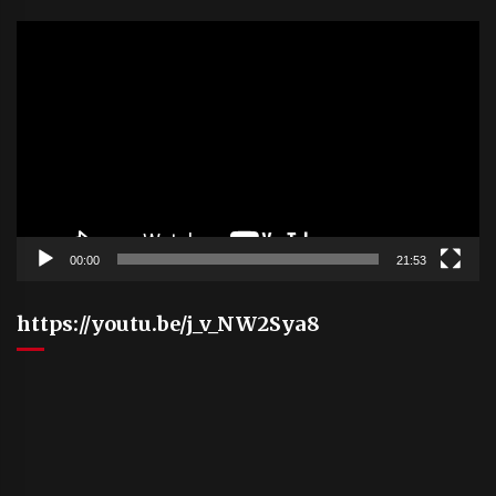
Video
Player
00:00
21:53
https://youtu.be/j_v_NW2Sya8