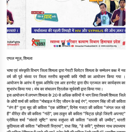
हिमाचल सरकार मछुआरों को नावों और मछली पकड़ने के उपकरणों पर डे रही
70 से 90% तक सब्सिडी
08/08/2026
चंबा के बैरागढ़ में दर्दनाक बस हादसा, 7 की मौत, 11 घायल, राज्यपाल CM व
कुलदीप पठानिया सहित नेताओं ने जताया शोक
08/08/2026
एप्पल न्यूज़, शिमला
चंबा में बड़ा बस सड़क हादसा, 3 की मौत कई गंभीर घायल, बैरागढ़ से चंबा आ
रही थी निजी बस शर्मा कोच
भाषा एवं संस्कृति विभाग जिला शिमला द्वारा गेयटी थियेटर शिमला के सम्मेलन कक्ष में नव
08/08/2026
वर्ष की पूर्व संध्या पर जिला स्तरीय बहुभाषी कवि गोष्ठी का आयोजन किया गया ।
आयोजन के आरंभ में मुख्य अतिथि एस आर हरनोट द्वारा दीप प्रज्वल कर कार्यक्रम का
चौपाल विधायक पर BDC सदस्य राजेश रढाइक का तीखा हमला, मांगा
शुभारंभ किया गया। मंच का संचालन त्रिलोक सूर्यवंशी द्वारा किया गया।
इस्तीफा
इस आयोजन में लगभग शिमला के 20 से अधिक कवियों ने भाग लिया जिसमें शिमला जिले
08/08/2026
के ओपी शर्मा की कविता “मोबाइल ने दिए जीवन के कई रंग”, नारायण सिंह जी की कविता
“तंग है” पूजा सूद की कविता “एक कोशिश”, दिनेश गजटा की कविता “जंगल जल रहे
हैं” वीरेंद्र वीर की कविता “गांठें”, उमा ठाकुर की कविता “चिट्ठा छोड़ो जिंदगी अपनाए”
हमीरपुर के बड़सर में मनाया जाएगा राज्यस्तरीय स्वतंत्रता दिवस समारोह, CM
प्रोमिला शर्मा “संवारो सृष्टि” सत्या वसुंधरा की कविता “वापसी की उम्मीद”, भारती
सुक्खू करेंगे ध्वजारोहण
कुठियाला की कविता “बतियाती स्त्रियां”, राधा सिंह, “हे कवि”, गुप्तेश्वर नाथ उपाध्याय
07/08/2026