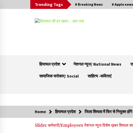
Trending Tags
# Breaking News
# Apple new
हिमाचल प्रदेश
नेशनल न्यूज/ National News
र
सामाजिक सरोकार/ Social
साहित्य -कविताएं
Trending Now
Home
हिमाचल प्रदेश
जिला शिमला में फिर से नियुक्त ह
वन विभाग के एक हजार खिलाड़ी रामपुर में दिखाएंगे जौहर,
Slider
कर्मचारी/Employees
नेशनल न्यूज
विशेष ख़बर
शिमला
सा
11 से 13 सितंबर तक आयोजित होगी 27वीं वार्षिक खेलक
प्रतियोगिता