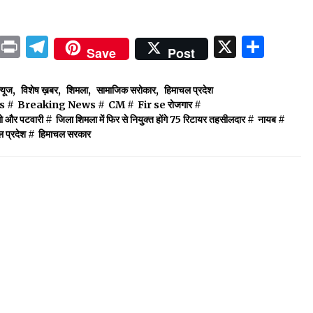
ok
sApp
ail
LinkedIn
Print
Telegram
X
Shar
Save
Post
्यूज
,
विशेष ख़बर
,
शिमला
,
सामाजिक सरोकार
,
हिमाचल प्रदेश
s
#
Breaking News
#
CM
#
Fir se रोजगार
#
ो और पटवारी
#
जिला शिमला में फिर से नियुक्त होंगे 75 रिटायर तहसीलदार
#
नायब
#
 प्रदेश
#
हिमाचल सरकार