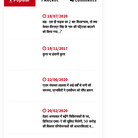
Popular
Recent
Comments
18/07/2020
भ्रष्टाचार से अर्जित संपत्ति जब्त कर गरीबों में बांटेगी
हिमाचल सरकार -CM
वाह- एक ही सड़क का 2 बार शिलान्यास, तो क्या
केवल वीरभद्र सिंह के नाम की पट्टिका बदलने
06/08/2026
को किया गया…?
नेता प्रतिपक्ष जयराम के आरोप निराधार, सबूत हैं तो
19/11/2017
सार्वजनिक करें: नरेश चौहान
कुत्ता या इंसानी कुत्ता
06/08/2026
पिंजौर-बद्दी फोरलेन परियोजना को मिली बड़ी गति,
378.48 करोड़ की लागत से बैलेंस कार्य का अवार्ड जारी :
22/06/2020
हर्ष महाजन
ग्राम पंचायत लालसा में कई वर्षों से पानी की
05/08/2026
समस्या, प्रभावितों ने एक्सीयन को सौंपा ज्ञापन
20/02/2020
देहरा अस्पताल में बढ़ेंगे चिकित्सकों के पद,
डिजिटल एक्स-रे की सुविधा मिलेगी, 50 करोड़
की विकास परियोजनाओं की आधारशिलाएं व
उद्घाटन किए