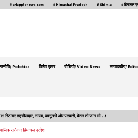
s
# a4applenews.com
# Himachal Pradesh
# Shimla
# हिमाचल प्
ाजनीति/ Polotics
विशेष ख़बर
वीडियो/ Video News
सम्पादकीय/ Edit
ोंगे 75 रिटायर तहसीलदार, नायब, कानूनगो और पटवारी, वेतन तो जान लो…!
30 बैग की सीमा पर भाजपा का हमला, बोली- कांग्रेस
माजिक सरोकार
हिमाचल प्रदेश
ूद
सरकार ने सेब उत्पादकों की तोड़ी कमर- संदीपनी
07/08/2026