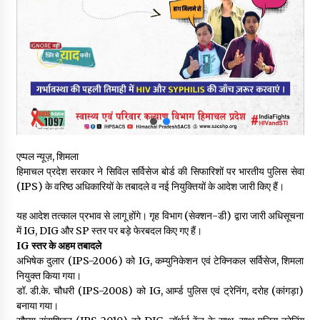
पिंजौर-बद्दी फोरलेन परियोजना को मिली बड़ी गति, 378.48 करोड़ की लागत
से बैलेंस कार्य का अवार्ड जारी : हर्ष महाजन
05/08/2026
वन विभाग एवं रेड क्रॉस सोसायटी के संयुक्त तत्वावधान में शूराला में वृक्षारोपण
अभियान आयोजित
05/08/2026
हिमाचल में प्रतिशोध की राजनीति के खिलाफ भाजपा ने शिमला CM आवास
एप्पल न्यूज़, शिमला
ओकओवर घेराव में किया शक्ति प्रदर्शन
हिमाचल प्रदेश सरकार ने सिविल सर्विसेज बोर्ड की सिफारिशों पर भारतीय पुलिस सेवा
05/08/2026
(IPS) के वरिष्ठ अधिकारियों के तबादले व नई नियुक्तियों के आदेश जारी किए हैं।
भवन एवं अन्य सन्निर्माण कामगार शीघ्र करवाएं ई-श्रम पोर्टल पर पंजीकरण
यह आदेश तत्काल प्रभाव से लागू होंगे। गृह विभाग (सेक्शन-डी) द्वारा जारी अधिसूचना
05/08/2026
में IG, DIG और SP स्तर पर बड़े फेरबदल किए गए हैं।
IG स्तर के अहम तबादले
अभिषेक दुलार (IPS-2006) को IG, कम्युनिकेशन एवं टेक्निकल सर्विसेज, शिमला
नियुक्त किया गया।
ऊना में PWD का जेई 8 हजार रुपये रिश्वत लेते गिरफ्तार, ठेकेदार का बिल
पास करने के लिए मांगी थी घूस
डॉ. डी.के. चौधरी (IPS-2008) को IG, आर्म्ड पुलिस एवं ट्रेनिंग, दरोह (कांगड़ा)
05/08/2026
बनाया गया।