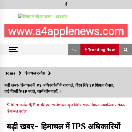
Trending Now
Trending Now
Home
हिमाचल प्रदेश
रूपी भावा वन्यजीव अभयारण्य में फिर दिखा जंगलों का ‘खामोश पहरेदार’, दुर्लभ
बड़ी खबर- हिमाचल में IPS अधिकारियों के तबादले, गौरव सिंह SP शिमला तैनात,
हिमालयन “सीरो” कैमरे में कैद
कई जिलों के SP बदले, जानें कौन कहाँ..!
06/08/2026
Slider
कर्मचारी/Employees
नेशनल न्यूज
विशेष ख़बर
शिमला
सामाजिक सरोकार
भ्रष्टाचार से अर्जित संपत्ति जब्त कर गरीबों में बांटेगी हिमाचल सरकार -CM
हिमाचल प्रदेश
06/08/2026
बड़ी खबर- हिमाचल में IPS अधिकारियों