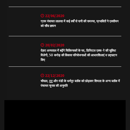
22/06/2020
ग्राम पंचायत लालसा में कई वर्षों से पानी की समस्या, प्रभावितों ने एक्सीयन
को सौंपा ज्ञापन
20/02/2020
देहरा अस्पताल में बढ़ेंगे चिकित्सकों के पद, डिजिटल एक्स-रे की सुविधा
मिलेगी, 50 करोड़ की विकास परियोजनाओं की आधारशिलाएं व उद्घाटन
किए
22/12/2020
चौपाल, टूटू और मंडी के धर्मपुर ब्लॉक को छोड़कर शिमला के अन्य ब्लॉक में
पंचायत चुनाव की अनुमति
Video
Player