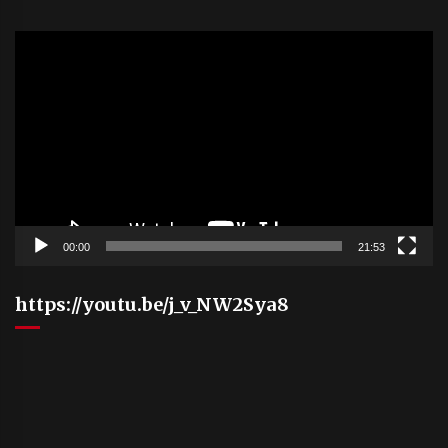
Video
Player
00:00
21:53
https://youtu.be/j_v_NW2Sya8