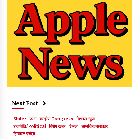
Next Post
Slider
ऊना
कांग्रेस Congress
नेशनल न्यूज
राजनीति/Political
विशेष ख़बर
शिमला
सामाजिक सरोकार
हिमाचल प्रदेश