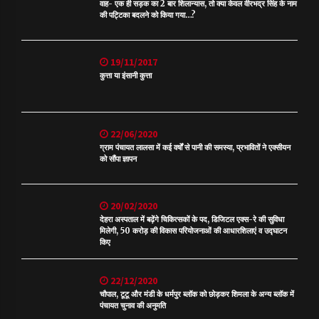
वाह- एक ही सड़क का 2 बार शिलान्यास, तो क्या केवल वीरभद्र सिंह के नाम
की पट्टिका बदलने को किया गया…?
19/11/2017
कुत्ता या इंसानी कुत्ता
22/06/2020
ग्राम पंचायत लालसा में कई वर्षों से पानी की समस्या, प्रभावितों ने एक्सीयन
को सौंपा ज्ञापन
20/02/2020
देहरा अस्पताल में बढ़ेंगे चिकित्सकों के पद, डिजिटल एक्स-रे की सुविधा
मिलेगी, 50 करोड़ की विकास परियोजनाओं की आधारशिलाएं व उद्घाटन
किए
22/12/2020
चौपाल, टूटू और मंडी के धर्मपुर ब्लॉक को छोड़कर शिमला के अन्य ब्लॉक में
पंचायत चुनाव की अनुमति