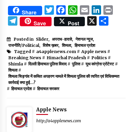
Twitter
Facebook
WhatsApp
Email
Linked
Prin
Share
Telegram
X
Shar
Save
Post
Posted in
Slider
,
अपराध-हादसे
,
नेशनल न्यूज
,
राजनीति/Political
,
विशेष ख़बर
,
शिमला
,
हिमाचल प्रदेश
Tagged #
a4applenews.com
#
Apple news
#
Breaking News
#
Himachal Pradesh
#
Politics
#
Shimla
#
दिल्ली हिमाचल पुलिस विवाद
#
पुलिस
#
यूथ कांग्रेस प्रोटेस्ट
#
शिमला
#
शिमला चिड़गांव में कथित अपहरण मामले में शिमला पुलिस की त्वरित एवं विधिसम्मत
कार्रवाई क्या हुई...?
#
हिमाचल प्रदेश
#
हिमाचल सरकार
Apple News
http://a4applenews.com