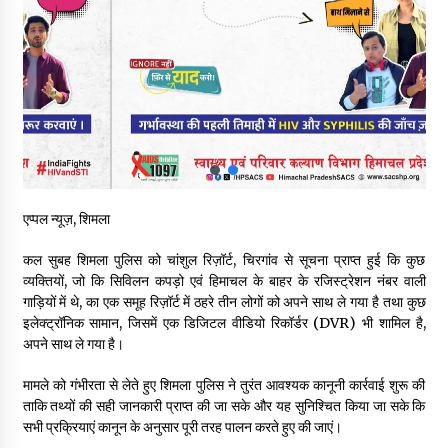
बड़ी ख़बर – अनुबंध कर्मचारियों को बैक डेट से नहीं मिलेगा नियमितीकरण,
शिक्षा निदेशालय ने जारी किया स्पष्टीकरण
05/08/2026
देहरा पुलिस की बड़ी कार्रवाई- 90 लाख नकद और 2 करोड़के सोने के
आभूषण बरामद, 7 आरोपी गिरफ्तार
05/08/2026
पिंजौर-बद्दी फोरलेन परियोजना को मिली बड़ी गति, 378.48 करोड़ की लागत
एप्पल न्यूज़, शिमला
से बैलेंस कार्य का अवार्ड जारी : हर्ष महाजन
05/08/2026
कल सुबह शिमला पुलिस को चांशुल रिज़ॉर्ट, चिरगांव से सूचना प्राप्त हुई कि कुछ
व्यक्तियों, जो कि सिविलन कपड़ो एवं हिमाचल के बाहर के रजिस्ट्रेशन नंबर वाली
वन विभाग एवं रेड क्रॉस सोसायटी के संयुक्त तत्वावधान में शूराला में वृक्षारोपण
गाड़ियों में थे, का एक समूह रिज़ॉर्ट में ठहरे तीन लोगों को अपने साथ ले गया है तथा कुछ
अभियान आयोजित
इलेक्ट्रॉनिक सामान, जिसमें एक डिजिटल वीडियो रिकॉर्डर (DVR) भी शामिल है,
05/08/2026
अपने साथ ले गया है।
मामले को गंभीरता से लेते हुए शिमला पुलिस ने तुरंत आवश्यक कानूनी कार्रवाई शुरू की
हिमाचल में प्रतिशोध की राजनीति के खिलाफ भाजपा ने शिमला CM आवास
ओकओवर घेराव में किया शक्ति प्रदर्शन
ताकि तथ्यों की सही जानकारी प्राप्त की जा सके और यह सुनिश्चित किया जा सके कि
05/08/2026
सभी प्रक्रियाएं कानून के अनुसार पूरी तरह पालन करते हुए की जाएं।