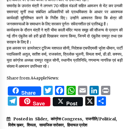
समारोह के उपरांत मंत्री ने लगभग 70 महिला मंडलों सहित आमजन से भेंट कर उनकी
समस्याएं सुनीं तथा संबंधित अधिकारियों को प्राथमिकता के आधार पर आवश्यक
कार्यवाही सुनिश्चित करने के निर्देश दिए। उन्होंने आश्वस्त किया कि क्षेत्र की
जनसमस्याओं के समाधान के लिए सरकार पूर्णतः संवेदनशील एवं प्रतिबद्ध है।
कार्यक्रम के दौरान मंत्री ने श्री भीमा काली मंदिर न्यास समूह की सौजन्य से प्रदान की
गई तीन एंबुलेंस को हरी झंडी दिखाकर रवाना किया, जिनमें दो एंबुलेंस रामपुर तथा एक
सराहन के लिए है।
इस अवसर पर डायरेक्टर टूरिज्म यशपाल सोनी, निदेशक एचपीएमसी भूपेश धीमान, पार्टी
पदाधिकारी अतुल, सतीश वर्मा, राजकांता, त्रिलोक भूलनी, विमला शर्मा, डी.डी. कश्यप,
युवा कांग्रेस अध्यक्ष रामपुर राहुल सोनी, स्थानीय प्रतिनिधि, गणमान्य नागरिक एवं बड़ी
संख्या में आमजन उपस्थित रहे।
Share from A4appleNews:
Twitter
Facebook
WhatsApp
Email
Linked
Prin
Share
Telegram
X
Shar
Save
Post
Posted in
Slider
,
कांग्रेस Congress
,
राजनीति/Political
,
विशेष ख़बर
,
शिमला
,
सामाजिक सरोकार
,
हिमाचल प्रदेश