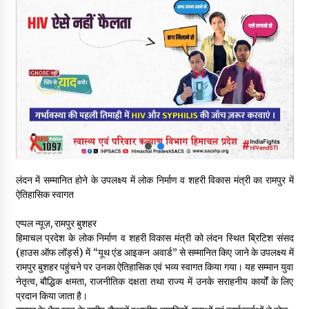
5 किलो अफीम डोडा/पोस्त बरामदगी मामले में कुल्लू सैंज से मुख्य सप्लायर
गिरफ्तार
09/08/2026
सुधीर शर्मा अपनी बोल-वाणी सुधारें, हिमाचली संस्कृति के अनुरूप करें भाषा का
प्रयोग- राजेश धर्माणी
08/08/2026
हिमाचल सरकार मछुआरों को नावों और मछली पकड़ने के उपकरणों पर डे रही
70 से 90% तक सब्सिडी
08/08/2026
लंदन में सम्मानित होने के उपलक्ष्य में लोक निर्माण व शहरी विकास मंत्री का रामपुर में
ऐतिहासिक स्वागत
चंबा के बैरागढ़ में दर्दनाक बस हादसा, 7 की मौत, 11 घायल, राज्यपाल CM व
कुलदीप पठानिया सहित नेताओं ने जताया शोक
एप्पल न्यूज़, रामपुर बुशहर
08/08/2026
हिमाचल प्रदेश के लोक निर्माण व शहरी विकास मंत्री को लंदन स्थित ब्रिटिश संसद
(हाउस ऑफ लॉर्ड्स) में “यूथ एंड आइकन अवार्ड” से सम्मानित किए जाने के उपलक्ष्य में
रामपुर बुशहर पहुंचने पर उनका ऐतिहासिक एवं भव्य स्वागत किया गया। यह सम्मान युवा
चंबा में बड़ा बस सड़क हादसा, 3 की मौत कई गंभीर घायल, बैरागढ़ से चंबा आ
रही थी निजी बस शर्मा कोच
नेतृत्व, बौद्धिक क्षमता, राजनीतिक दक्षता तथा राज्य में उनके सराहनीय कार्यों के लिए
08/08/2026
प्रदान किया जाता है।