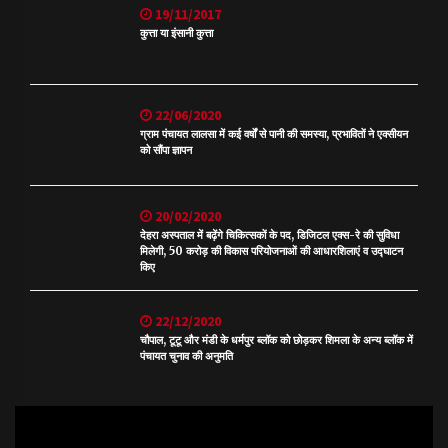
19/11/2017
कुत्ता या इंसानी कुत्ता
22/06/2020
ग्राम पंचायत लालसा में कई वर्षों से पानी की समस्या, प्रभावितों ने एक्सीयन
को सौंपा ज्ञापन
20/02/2020
देहरा अस्पताल में बढ़ेंगे चिकित्सकों के पद, डिजिटल एक्स-रे की सुविधा
मिलेगी, 50 करोड़ की विकास परियोजनाओं की आधारशिलाएं व उद्घाटन
किए
22/12/2020
चौपाल, टूटू और मंडी के धर्मपुर ब्लॉक को छोड़कर शिमला के अन्य ब्लॉक में
पंचायत चुनाव की अनुमति
Video
Player