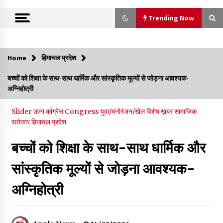
Trending Now
Trending Now
Home
हिमाचल प्रदेश
बड़ी ख़बर – अनुबंध कर्मचारियों को बैक डेट से नहीं मिलेगा नियमितीकरण,
बच्चों को शिक्षा के साथ-साथ धार्मिक और सांस्कृतिक मूल्यों से जोड़ना आवश्यक-
शिक्षा निदेशालय ने जारी किया स्पष्टीकरण
अग्निहोत्री
05/08/2026
Slider
ऊना
कांग्रेस Congress
युवा/मनोरंजन/खेल
विशेष ख़बर
सामाजिक
देहरा पुलिस की बड़ी कार्रवाई- 90 लाख नकद और 2 करोड़के सोने के
सरोकार
हिमाचल प्रदेश
आभूषण बरामद, 7 आरोपी गिरफ्तार
05/08/2026
बच्चों को शिक्षा के साथ-साथ धार्मिक और
सांस्कृतिक मूल्यों से जोड़ना आवश्यक-
पिंजौर-बद्दी फोरलेन परियोजना को मिली बड़ी गति, 378.48 करोड़ की लागत
से बैलेंस कार्य का अवार्ड जारी : हर्ष महाजन
05/08/2026
अग्निहोत्री
वन विभाग एवं रेड क्रॉस सोसायटी के संयुक्त तत्वावधान में शूराला में वृक्षारोपण
अभियान आयोजित