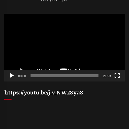
Video
Player
00:00
21:53
https://youtu.be/j_v_NW2Sya8