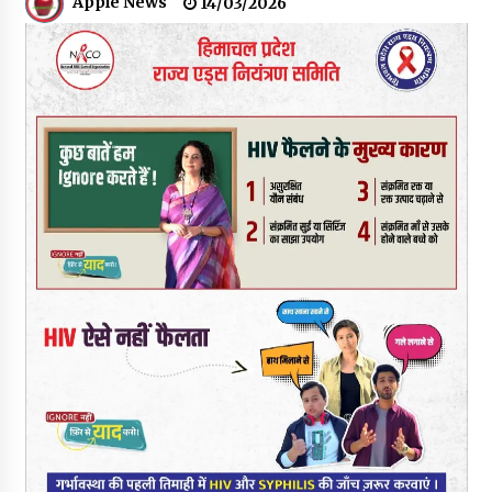
Apple News
14/03/2026
05/08/2026
हिमाचल में प्रतिशोध की राजनीति के खिलाफ भाजपा ने शिमला CM आवास
ओकओवर घेराव में किया शक्ति प्रदर्शन
05/08/2026
भवन एवं अन्य सन्निर्माण कामगार शीघ्र करवाएं ई-श्रम पोर्टल पर पंजीकरण
05/08/2026
ऊना में PWD का जेई 8 हजार रुपये रिश्वत लेते गिरफ्तार, ठेकेदार का बिल
पास करने के लिए मांगी थी घूस
05/08/2026
स्वास्थ्य विभाग की खरीद में घोटाले की आशंका, स्वतंत्र जांच की मांग, भाजपा
ने कहा- “हर पैसे का हिसाब जनता को मिले”
05/08/2026
भाजपा का कांग्रेस सरकार पर हमला, प्रतिशोध की राजनीति के खिलाफ कल
शिमला में प्रदर्शन, मानसून सत्र में सरकार को घेरने की तैयारी