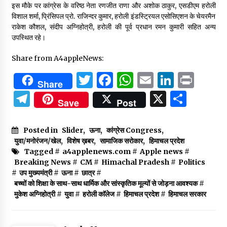
इस मौके पर कांग्रेस के वरिष्ठ नेता रणजीत राणा और अशोक ठाकुर, एसडीएम हरोली
विशाल शर्मा, प्रिंसिपल प्रो. राजिन्दर कुमार, हरोली इंडस्ट्रियल एसोसिएशन के चेयरमैन
राकेश कौशल, संदीप अग्निहोत्री, हरोली की पूर्व प्रधान रमन कुमारी सहित अन्य
उपस्थित रहे।
Share from A4appleNews:
Twitter
Facebook
WhatsApp
Email
Linked
Prin
Share
Telegram
X
Shar
Save
Post
Posted in
Slider
,
ऊना
,
कांग्रेस Congress
,
युवा/मनोरंजन/खेल
,
विशेष ख़बर
,
सामाजिक सरोकार
,
हिमाचल प्रदेश
Tagged #
a4applenews.com
#
Apple news
#
Breaking News
#
CM
#
Himachal Pradesh
#
Politics
#
उप मुख्यमंत्री
#
ऊना
#
छात्र
#
बच्चों को शिक्षा के साथ-साथ धार्मिक और सांस्कृतिक मूल्यों से जोड़ना आवश्यक
#
मुकेश अग्निहोत्री
#
युवा
#
हरोली काॅलेज
#
हिमाचल प्रदेश
#
हिमाचल सरकार