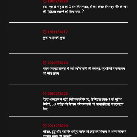
18/07/2020
वाह- एक ही सड़क का 2 बार शिलान्यास, तो क्या केवल वीरभद्र सिंह के नाम
की पट्टिका बदलने को किया गया…?
19/11/2017
कुत्ता या इंसानी कुत्ता
22/06/2020
ग्राम पंचायत लालसा में कई वर्षों से पानी की समस्या, प्रभावितों ने एक्सीयन
को सौंपा ज्ञापन
20/02/2020
देहरा अस्पताल में बढ़ेंगे चिकित्सकों के पद, डिजिटल एक्स-रे की सुविधा
मिलेगी, 50 करोड़ की विकास परियोजनाओं की आधारशिलाएं व उद्घाटन
किए
22/12/2020
चौपाल, टूटू और मंडी के धर्मपुर ब्लॉक को छोड़कर शिमला के अन्य ब्लॉक में
पंचायत चुनाव की अनुमति