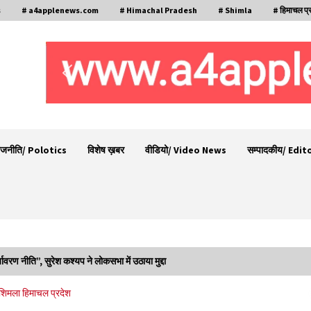
s
# a4applenews.com
# Himachal Pradesh
# Shimla
# हिमाचल प्
ाजनीति/ Polotics
विशेष ख़बर
वीडियो/ Video News
सम्पादकीय/ Edit
ावरण नीति”, सुरेश कश्यप ने लोकसभा में उठाया मुद्दा
30 बैग की सीमा पर भाजपा का हमला, बोली- कांग्रेस
शिमला
हिमाचल प्रदेश
ूद
सरकार ने सेब उत्पादकों की तोड़ी कमर- संदीपनी
07/08/2026