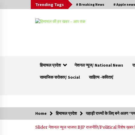
Trending Tags
# Breaking News
# Apple new
हिमाचल प्रदेश
नेशनल न्यूज/ National News
र
सामाजिक सरोकार/ Social
साहित्य -कविताएं
Trending Now
Home
हिमाचल प्रदेश
पहाड़ी राज्यों के लिए बने अलग “पर्य
वन विभाग के एक हजार खिलाड़ी रामपुर में दिखाएंगे जौहर,
Slider
नेशनल न्यूज
भाजपा BJP
राजनीति/Political
विशेष ख़बर
11 से 13 सितंबर तक आयोजित होगी 27वीं वार्षिक खेलक
प्रतियोगिता