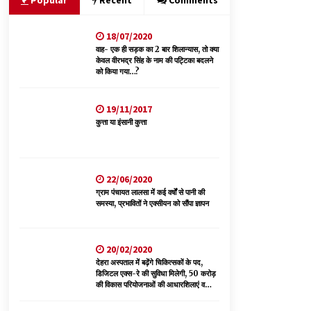
Popular
Recent
Comments
18/07/2020
भ्रष्टाचार से अर्जित संपत्ति जब्त कर गरीबों में बांटेगी
हिमाचल सरकार -CM
वाह- एक ही सड़क का 2 बार शिलान्यास, तो क्या
केवल वीरभद्र सिंह के नाम की पट्टिका बदलने
06/08/2026
को किया गया…?
नेता प्रतिपक्ष जयराम के आरोप निराधार, सबूत हैं तो
19/11/2017
सार्वजनिक करें: नरेश चौहान
कुत्ता या इंसानी कुत्ता
06/08/2026
पिंजौर-बद्दी फोरलेन परियोजना को मिली बड़ी गति,
378.48 करोड़ की लागत से बैलेंस कार्य का अवार्ड जारी :
22/06/2020
हर्ष महाजन
ग्राम पंचायत लालसा में कई वर्षों से पानी की
05/08/2026
समस्या, प्रभावितों ने एक्सीयन को सौंपा ज्ञापन
20/02/2020
देहरा अस्पताल में बढ़ेंगे चिकित्सकों के पद,
डिजिटल एक्स-रे की सुविधा मिलेगी, 50 करोड़
की विकास परियोजनाओं की आधारशिलाएं व
उद्घाटन किए