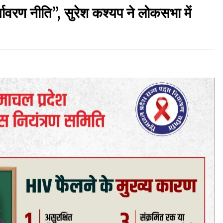
्यावरण नीति”, सुरेश कश्यप ने लोकसभा में
़
रूपी भावा वन्यजीव अभयारण्य में फिर दिखा जंगलों का
‘खामोश पहरेदार’, दुर्लभ हिमालयन “सीरो” कैमरे में कैद
06/08/2026
ड़क
आपदा के दौरान मीडिया संचार एवं सूचना प्रबंधन पर शिमला
में एक दिवसीय ओरिएंटेशन कार्यशाला आयोजित
06/08/2026
गा
देहरा पुलिस की बड़ी कार्रवाई- 90 लाख नकद और 2
करोड़के सोने के आभूषण बरामद, 7 आरोपी गिरफ्तार
05/08/2026