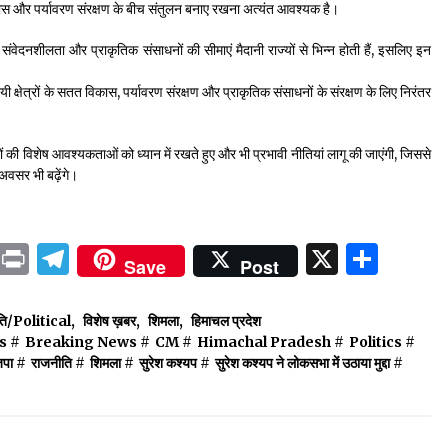
विकास और पर्यावरण संरक्षण के बीच संतुलन बनाए रखना अत्यंत आवश्यक है।
िक संवेदनशीलता और प्राकृतिक संसाधनों की सीमाएं मैदानी राज्यों से भिन्न होती हैं, इसलिए इन
िमालयी क्षेत्रों के सतत विकास, पर्यावरण संरक्षण और प्राकृतिक संसाधनों के संरक्षण के लिए निरंतर
ों की विशेष आवश्यकताओं को ध्यान में रखते हुए और भी प्रभावी नीतियां लागू की जाएंगी, जिससे
अवसर भी बढ़ेंगे।
ok
sApp
ail
LinkedIn
Print
Telegram
X
Shar
Save
Post
ति/Political
,
विशेष ख़बर
,
शिमला
,
हिमाचल प्रदेश
s
#
Breaking News
#
CM
#
Himachal Pradesh
#
Politics
#
जपा
#
राजनीति
#
शिमला
#
सुरेश कश्यप
#
सुरेश कश्यप ने लोकसभा में उठाया मुद्दा
#