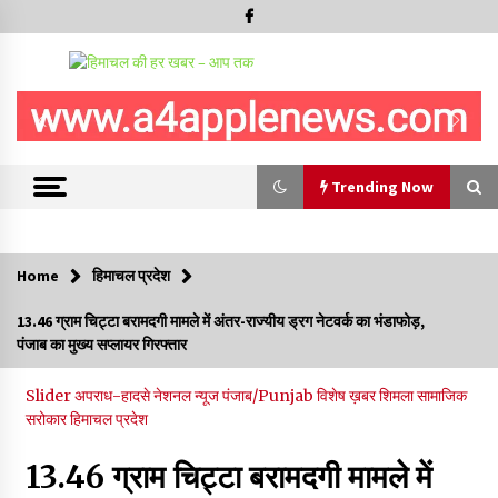
Trending Now
Trending Now
Home
हिमाचल प्रदेश
देवता जाख मंदिर रचोली में तीन दिवसीय “सावन मेला” देव विदाई के साथ
13.46 ग्राम चिट्टा बरामदगी मामले में अंतर-राज्यीय ड्रग नेटवर्क का भंडाफोड़,
सम्पन्न
पंजाब का मुख्य सप्लायर गिरफ्तार
10/08/2026
Slider
अपराध-हादसे
नेशनल न्यूज
पंजाब/Punjab
विशेष ख़बर
शिमला
सामाजिक
निरमंड में 100 मीटर गहरी खाई में गिरी कार, एक की मौत, एक घायल
सरोकार
हिमाचल प्रदेश
10/08/2026
13.46 ग्राम चिट्टा बरामदगी मामले में