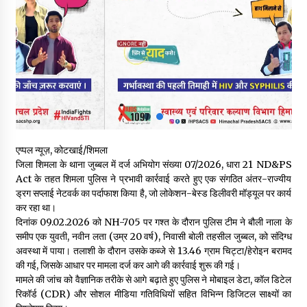
5 किलो अफीम डोडा/पोस्त बरामदगी मामले में कुल्लू सैंज से मुख्य सप्लायर
गिरफ्तार
09/08/2026
सुधीर शर्मा अपनी बोल-वाणी सुधारें, हिमाचली संस्कृति के अनुरूप करें भाषा का
प्रयोग- राजेश धर्माणी
08/08/2026
हिमाचल सरकार मछुआरों को नावों और मछली पकड़ने के उपकरणों पर डे रही
एप्पल न्यूज़, कोटखाई/शिमला
70 से 90% तक सब्सिडी
जिला शिमला के थाना जुब्बल में दर्ज अभियोग संख्या 07/2026, धारा 21 ND&PS
08/08/2026
Act के तहत शिमला पुलिस ने प्रभावी कार्रवाई करते हुए एक संगठित अंतर-राज्यीय
ड्रग सप्लाई नेटवर्क का पर्दाफाश किया है, जो लोकेशन-बेस्ड डिलीवरी मॉड्यूल पर कार्य
चंबा के बैरागढ़ में दर्दनाक बस हादसा, 7 की मौत, 11 घायल, राज्यपाल CM व
कर रहा था।
कुलदीप पठानिया सहित नेताओं ने जताया शोक
दिनांक 09.02.2026 को NH-705 पर गश्त के दौरान पुलिस टीम ने बौली नाला के
08/08/2026
समीप एक युवती, नवीन लता (उम्र 20 वर्ष), निवासी बोली तहसील जुब्बल, को संदिग्ध
अवस्था में पाया। तलाशी के दौरान उसके कब्जे से 13.46 ग्राम चिट्टा/हेरोइन बरामद
की गई, जिसके आधार पर मामला दर्ज कर आगे की कार्रवाई शुरू की गई।
चंबा में बड़ा बस सड़क हादसा, 3 की मौत कई गंभीर घायल, बैरागढ़ से चंबा आ
रही थी निजी बस शर्मा कोच
मामले की जांच को वैज्ञानिक तरीके से आगे बढ़ाते हुए पुलिस ने मोबाइल डेटा, कॉल डिटेल
08/08/2026
रिकॉर्ड (CDR) और सोशल मीडिया गतिविधियों सहित विभिन्न डिजिटल साक्ष्यों का