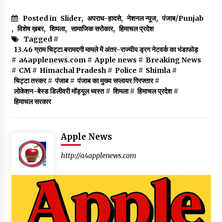
Posted in
Slider
,
अपराध-हादसे
,
नेशनल न्यूज
,
पंजाब/Punjab
,
विशेष ख़बर
,
शिमला
,
सामाजिक सरोकार
,
हिमाचल प्रदेश
Tagged #
13.46 ग्राम चिट्टा बरामदगी मामले में अंतर-राज्यीय ड्रग नेटवर्क का भंडाफोड़
#
a4applenews.com
#
Apple news
#
Breaking News
#
CM
#
Himachal Pradesh
#
Police
#
Shimla
#
चिट्टा तस्कर
#
पंजाब
#
पंजाब का मुख्य सप्लायर गिरफ्तार
#
लोकेशन-बेस्ड डिलीवरी मॉड्यूल ध्वस्त
#
शिमला
#
हिमाचल प्रदेश
#
हिमाचल सरकार
Apple News
http://a4applenews.com