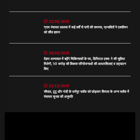
22/06/2020
ग्राम पंचायत लालसा में कई वर्षों से पानी की समस्या, प्रभावितों ने एक्सीयन
को सौंपा ज्ञापन
20/02/2020
देहरा अस्पताल में बढ़ेंगे चिकित्सकों के पद, डिजिटल एक्स-रे की सुविधा
मिलेगी, 50 करोड़ की विकास परियोजनाओं की आधारशिलाएं व उद्घाटन
किए
22/12/2020
चौपाल, टूटू और मंडी के धर्मपुर ब्लॉक को छोड़कर शिमला के अन्य ब्लॉक में
पंचायत चुनाव की अनुमति
Video
Player