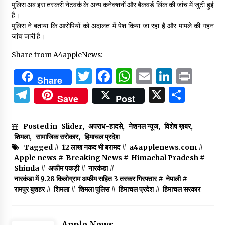
पुलिस अब इस तस्करी नेटवर्क के अन्य कनेक्शनों और बैकवर्ड लिंक की जांच में जुटी हुई
है।
पुलिस ने बताया कि आरोपियों को अदालत में पेश किया जा रहा है और मामले की गहन
जांच जारी है।
Share from A4appleNews:
Twitter
Facebook
WhatsApp
Email
Linked
Prin
Share
Telegram
X
Shar
Save
Post
Posted in
Slider
,
अपराध-हादसे
,
नेशनल न्यूज
,
विशेष ख़बर
,
शिमला
,
सामाजिक सरोकार
,
हिमाचल प्रदेश
Tagged #
12 लाख नकद भी बरामद
#
a4applenews.com
#
Apple news
#
Breaking News
#
Himachal Pradesh
#
Shimla
#
अफीम पकड़ी
#
नारकंडा
#
नारकंडा में 9.28 किलोग्राम अफीम सहित 3 तस्कर गिरफ्तार
#
नेपाली
#
रामपुर बुशहर
#
शिमला
#
शिमला पुलिस
#
हिमाचल प्रदेश
#
हिमाचल सरकार
Apple News