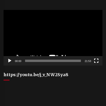
Video
Player
00:00
21:53
https://youtu.be/j_v_NW2Sya8