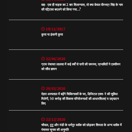
वाह- एक ही सड़क का 2 बार शिलान्यास, तो क्या केवल वीरभद्र सिंह के नाम
की पट्टिका बदलने को किया गया…?
19/11/2017
कुत्ता या इंसानी कुत्ता
22/06/2020
ग्राम पंचायत लालसा में कई वर्षों से पानी की समस्या, प्रभावितों ने एक्सीयन
को सौंपा ज्ञापन
20/02/2020
देहरा अस्पताल में बढ़ेंगे चिकित्सकों के पद, डिजिटल एक्स-रे की सुविधा
मिलेगी, 50 करोड़ की विकास परियोजनाओं की आधारशिलाएं व उद्घाटन
किए
22/12/2020
चौपाल, टूटू और मंडी के धर्मपुर ब्लॉक को छोड़कर शिमला के अन्य ब्लॉक में
पंचायत चुनाव की अनुमति