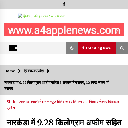
Trending Now
Trending Now
Home
हिमाचल प्रदेश
IGMC शिमला को मिलेगी स्पैक्ट, सेल सेपरेटर और 256-स्लाइस सीटी
नारकंडा में 9.28 किलोग्राम अफीम सहित 3 तस्कर गिरफ्तार, 12 लाख नकद भी
स्कैन मशीन, स्वास्थ्य उपकरणों और आधारभूत अधोसंरचना के लिए जारी किए
बरामद
83.85 करोड़- CM
09/08/2026
Slider
अपराध-हादसे
नेशनल न्यूज
विशेष ख़बर
शिमला
सामाजिक सरोकार
हिमाचल
प्रदेश
हिमाचल सरकार कोल्ड स्टोरेज, फ्रीज-ड्राई यूनिट और रेफ्रिजरेटेड वैन के
लिए देगी 70 % सब्सिडी
09/08/2026
नारकंडा में 9.28 किलोग्राम अफीम सहित