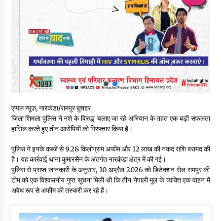
हिमाचल सरकार मछुआरों को नावों और मछली पकड़ने के उपकरणों पर डे रही
70 से 90% तक सब्सिडी
08/08/2026
चंबा के बैरागढ़ में दर्दनाक बस हादसा, 7 की मौत, 11 घायल, राज्यपाल CM व
कुलदीप पठानिया सहित नेताओं ने जताया शोक
08/08/2026
चंबा में बड़ा बस सड़क हादसा, 3 की मौत कई गंभीर घायल, बैरागढ़ से चंबा आ
एप्पल न्यूज़, नारकंडा/रामपुर बुशहर
रही थी निजी बस शर्मा कोच
जिला शिमला पुलिस ने नशे के विरुद्ध चलाए जा रहे अभियान के तहत एक बड़ी सफलता
08/08/2026
हासिल करते हुए तीन आरोपियों को गिरफ्तार किया है।
चौपाल विधायक पर BDC सदस्य राजेश रढाइक का तीखा हमला, मांगा
पुलिस ने इनके कब्जे से 9.28 किलोग्राम अफीम और ₹12 लाख की नकद राशि बरामद की
इस्तीफा
है। यह कार्रवाई थाना कुमारसैन के अंतर्गत नारकंडा क्षेत्र में की गई।
08/08/2026
पुलिस से प्राप्त जानकारी के अनुसार, 10 अप्रैल 2026 को डिटेक्शन सेल रामपुर की
टीम को एक विश्वसनीय गुप्त सूचना मिली थी कि तीन नेपाली मूल के व्यक्ति एक वाहन में
अवैध रूप से अफीम की तस्करी कर रहे हैं।
हमीरपुर के बड़सर में मनाया जाएगा राज्यस्तरीय स्वतंत्रता दिवस समारोह, CM
सुक्खू करेंगे ध्वजारोहण
07/08/2026