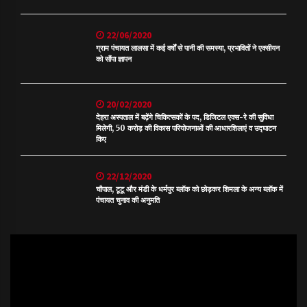
22/06/2020
ग्राम पंचायत लालसा में कई वर्षों से पानी की समस्या, प्रभावितों ने एक्सीयन
को सौंपा ज्ञापन
20/02/2020
देहरा अस्पताल में बढ़ेंगे चिकित्सकों के पद, डिजिटल एक्स-रे की सुविधा
मिलेगी, 50 करोड़ की विकास परियोजनाओं की आधारशिलाएं व उद्घाटन
किए
22/12/2020
चौपाल, टूटू और मंडी के धर्मपुर ब्लॉक को छोड़कर शिमला के अन्य ब्लॉक में
पंचायत चुनाव की अनुमति
Video
Player