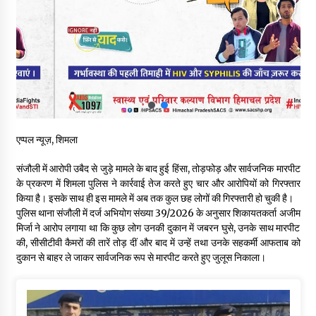
स्वास्थ्य विभाग की खरीद में घोटाले की आशंका, स्वतंत्र जांच की मांग, भाजपा
ने कहा- “हर पैसे का हिसाब जनता को मिले”
05/08/2026
भाजपा का कांग्रेस सरकार पर हमला, प्रतिशोध की राजनीति के खिलाफ कल
शिमला में प्रदर्शन, मानसून सत्र में सरकार को घेरने की तैयारी
04/08/2026
एप्पल न्यूज़, शिमला
पुलिस कांस्टेबल भर्ती के लिए बड़ी राहत, आयु सीमा में 1 वर्ष की छूट आवेदन की
अंतिम तिथि अब 21 अगस्त
संजौली में आरोपी उबैद से जुड़े मामले के बाद हुई हिंसा, तोड़फोड़ और सार्वजनिक मारपीट
04/08/2026
के प्रकरण में शिमला पुलिस ने कार्रवाई तेज करते हुए चार और आरोपियों को गिरफ्तार
किया है। इसके साथ ही इस मामले में अब तक कुल छह लोगों की गिरफ्तारी हो चुकी है।
हिमाचल सरकार लाएगी नई “स्वास्थ्य बीमा नीति”, गरीब परिवारों के लिए
पुलिस थाना संजौली में दर्ज अभियोग संख्या 39/2026 के अनुसार शिकायतकर्ता अजीम
उपलब्ध होगी बेहतरीन उपचार सुविधा- CM
मिर्जा ने आरोप लगाया था कि कुछ लोग उनकी दुकान में जबरन घुसे, उनके साथ मारपीट
04/08/2026
की, सीसीटीवी कैमरों की तारें तोड़ दीं और बाद में उन्हें तथा उनके सहकर्मी आफताब को
दुकान से बाहर ले जाकर सार्वजनिक रूप से मारपीट करते हुए जुलूस निकाला।
डॉ. परमार की 120वीं जयंती पर मुख्यमंत्री बोले— उनकी नीतियों को धरातल
पर उतारने के लिए सरकार प्रतिबद्ध
04/08/2026