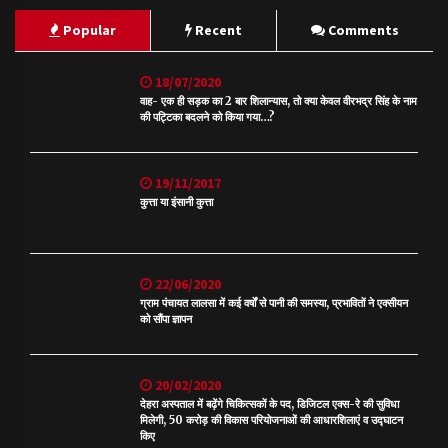
Popular
Recent
Comments
18/07/2020
वाह- एक ही सड़क का 2 बार शिलान्यास, तो क्या केवल वीरभद्र सिंह के नाम
की पट्टिका बदलने को किया गया…?
19/11/2017
कुत्ता या इंसानी कुत्ता
22/06/2020
ग्राम पंचायत लालसा में कई वर्षों से पानी की समस्या, प्रभावितों ने एक्सीयन
को सौंपा ज्ञापन
20/02/2020
देहरा अस्पताल में बढ़ेंगे चिकित्सकों के पद, डिजिटल एक्स-रे की सुविधा
मिलेगी, 50 करोड़ की विकास परियोजनाओं की आधारशिलाएं व उद्घाटन
किए