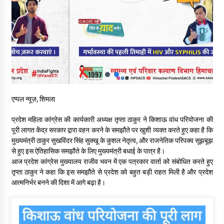
बड़ी ख़बर – अनुबंध कर्मचारियों को बैक डेट से नहीं मिलेगा नियमितीकरण,
शिक्षा निदेशालय ने जारी किया स्पष्टीकरण
05/08/2026
देहरा पुलिस की बड़ी कार्रवाई- 90 लाख नकद और 2 करोड़के सोने के
आभूषण बरामद, 7 आरोपी गिरफ्तार
05/08/2026
एप्पल न्यूज़, शिमला
पिंजौर-बद्दी फोरलेन परियोजना को मिली बड़ी गति, 378.48 करोड़ की लागत
से बैलेंस कार्य का अवार्ड जारी : हर्ष महाजन
प्रदेश महिला कांग्रेस की कार्यकारी अध्यक्ष तृप्ता ठाकुर ने किशाऊ वांध परियोजना की
05/08/2026
पूरी लागत केंद्र सरकार द्वारा वहन करने के समझौते पर खुशी व्यक्त करते हुए कहा है कि
मुख्यमंत्री ठाकुर सुखविंदर सिंह सुक्खू के कुशल नेतृत्व, और राजनेतिक परिपक्व सूझबूझ
वन विभाग एवं रेड क्रॉस सोसायटी के संयुक्त तत्वावधान में शूराला में वृक्षारोपण
से हुए इस ऐतिहासिक समझौते के लिए मुख्यमंत्री बधाई के पात्र है।
अभियान आयोजित
आज प्रदेश कांग्रेस मुख्यालय राजीव भवन में एक पत्रकार वार्ता को संबोधित करते हुए
05/08/2026
तृप्ता ठाकुर ने कहा कि इस समझौते से प्रदेश को बहुत बड़ी राहत मिली है और प्रदेश
आत्मनिर्भर बनने की दिशा में आगे बढ़ा है।
हिमाचल में प्रतिशोध की राजनीति के खिलाफ भाजपा ने शिमला CM आवास
ओकओवर घेराव में किया शक्ति प्रदर्शन
05/08/2026