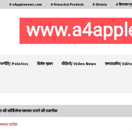
s
# a4applenews.com
# Himachal Pradesh
# Shimla
# हिमाचल प्
ाजनीति/ Polotics
विशेष ख़बर
वीडियो/ Video News
सम्पादकीय/ Edit
सित की कॉर्डिसेप्स मशरूम उगाने की तकनीक
ला
नेता प्रतिपक्ष जयराम के आरोप निराधार, सबूत हैं तो
माचल प्रदेश
सार्वजनिक करें: नरेश चौहान
06/08/2026