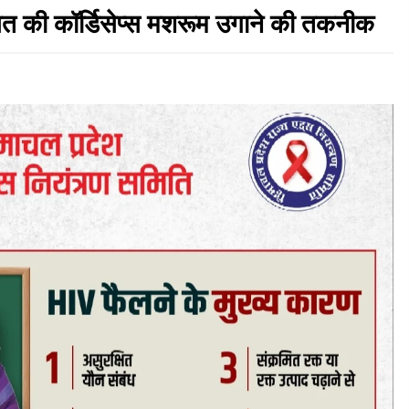
सित की कॉर्डिसेप्स मशरूम उगाने की तकनीक
पिंजौर-बद्दी फोरलेन परियोजना को मिली बड़ी गति,
378.48 करोड़ की लागत से बैलेंस कार्य का अवार्ड जारी :
हर्ष महाजन
05/08/2026
भवन एवं अन्य सन्निर्माण कामगार शीघ्र करवाएं ई-श्रम
्शन
पोर्टल पर पंजीकरण
05/08/2026
भाजपा का कांग्रेस सरकार पर हमला, प्रतिशोध की राजनीति
को
के खिलाफ कल शिमला में प्रदर्शन, मानसून सत्र में सरकार
को घेरने की तैयारी
04/08/2026