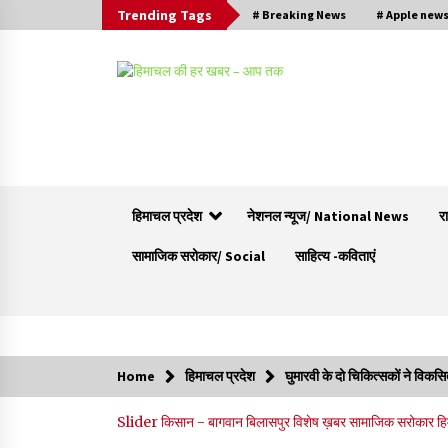
Trending Tags
# Breaking News
# Apple new
हिमाचल प्रदेश
नेशनल न्यूज/ National News
र
सामाजिक सरोकार/ Social
साहित्य -कविताएं
Trending Now
Home
हिमाचल प्रदेश
घुमारवी के दो चिकित्सकों ने विक
आपदा के दौरान मीडिया संचार एवं सूचना प्रबंधन पर शिम
Slider
किसान - बागवान
बिलासपुर
विशेष ख़बर
सामाजिक सरोकार
हि
में एक दिवसीय ओरिएंटेशन कार्यशाला आयोजित
06/08/2026