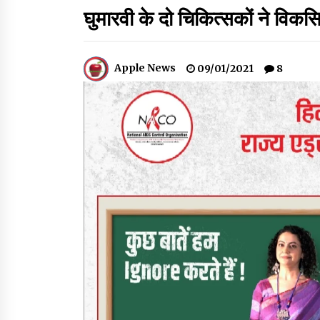
घुमारवी के दो चिकित्सकों ने विक
देहरा पुलिस की बड़ी कार्रवाई- 90 लाख नकद और 2
करोड़के सोने के आभूषण बरामद, 7 आरोपी गिरफ्तार
05/08/2026
Apple News
09/01/2021
8
हिमाचल में प्रतिशोध की राजनीति के खिलाफ भाजपा ने
शिमला CM आवास ओकओवर घेराव में किया शक्ति प्रदर
05/08/2026
स्वास्थ्य विभाग की खरीद में घोटाले की आशंका, स्वतंत्र
जांच की मांग, भाजपा ने कहा- “हर पैसे का हिसाब जनता 
मिले”
05/08/2026