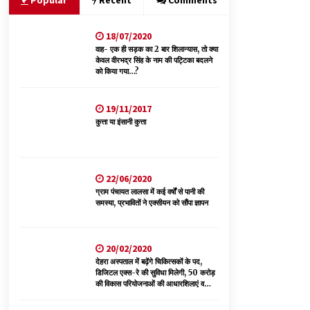
Popular
Recent
Comments
18/07/2020
वन विभाग एवं रेड क्रॉस सोसायटी के संयुक्त तत्वावधान में
शूराला में वृक्षारोपण अभियान आयोजित
वाह- एक ही सड़क का 2 बार शिलान्यास, तो क्या
केवल वीरभद्र सिंह के नाम की पट्टिका बदलने
05/08/2026
को किया गया…?
ऊना में PWD का जेई 8 हजार रुपये रिश्वत लेते गिरफ्तार,
19/11/2017
ठेकेदार का बिल पास करने के लिए मांगी थी घूस
कुत्ता या इंसानी कुत्ता
05/08/2026
पुलिस कांस्टेबल भर्ती के लिए बड़ी राहत, आयु सीमा में 1 वर्ष
की छूट आवेदन की अंतिम तिथि अब 21 अगस्त
22/06/2020
04/08/2026
ग्राम पंचायत लालसा में कई वर्षों से पानी की
समस्या, प्रभावितों ने एक्सीयन को सौंपा ज्ञापन
20/02/2020
देहरा अस्पताल में बढ़ेंगे चिकित्सकों के पद,
डिजिटल एक्स-रे की सुविधा मिलेगी, 50 करोड़
की विकास परियोजनाओं की आधारशिलाएं व
उद्घाटन किए