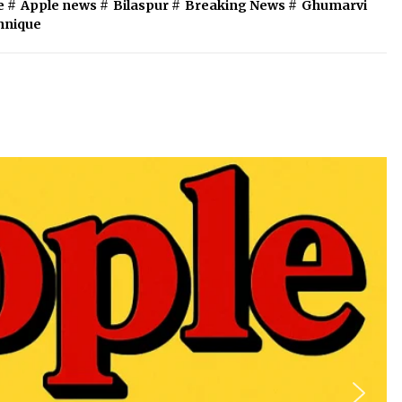
e
#
Apple news
#
Bilaspur
#
Breaking News
#
Ghumarvi
hnique