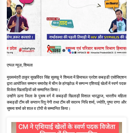
शिक्षा निदेशालय ने जारी किया स्पष्टीकरण
05/08/2026
देहरा पुलिस की बड़ी कार्रवाई- 90 लाख नकद और 2 करोड़के सोने के
आभूषण बरामद, 7 आरोपी गिरफ्तार
05/08/2026
पिंजौर-बद्दी फोरलेन परियोजना को मिली बड़ी गति, 378.48 करोड़ की लागत
से बैलेंस कार्य का अवार्ड जारी : हर्ष महाजन
05/08/2026
एप्पल न्यूज़, शिमला
मुख्यमंत्री ठाकुर सुखविंदर सिंह सुक्खू ने शिमला में हिमाचल प्रदेश कबड्डी एसोसिएशन
वन विभाग एवं रेड क्रॉस सोसायटी के संयुक्त तत्वावधान में शूराला में वृक्षारोपण
द्वारा आयोजित सम्मान समारोह में चीन के हांगझोऊ में सम्पन्न एशियाई खेलों में स्वर्ण पदक
अभियान आयोजित
विजेता खिलाड़ियों को सम्मानित किया।
05/08/2026
उन्होंने ऊना जिला के पुरूष वर्ग में कबड्डी खिलाड़ी विशाल भारद्धाज, भारतीय महिला
कबड्डी टीम की कप्तान रितु नेगी तथा टीम की सदस्य निधि शर्मा, ज्योति, पुष्पा राणा और
हिमाचल में प्रतिशोध की राजनीति के खिलाफ भाजपा ने शिमला CM आवास
सुषमा शर्मा को शाल व टोपी से सम्मानित किया।
ओकओवर घेराव में किया शक्ति प्रदर्शन
05/08/2026