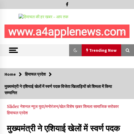
Trending Now
Trending Now
Home
हिमाचल प्रदेश
शिमला पुलिस में बड़ी अनुशासनात्मक कार्रवाई, 3 पुलिसकर्मी निलंबित
मुख्यमंत्री ने एशियाई खेलों में स्वर्ण पदक विजेता खिलाड़ियों को शिमला में किया
07/08/2026
सम्मानित
6 साल में पीएम नरेंद्र मोदी के विदेश दौरों पर 557 करोड़ खर्च, सरकार ने
Slider
नेशनल न्यूज
युवा/मनोरंजन/खेल
विशेष ख़बर
शिमला
सामाजिक सरोकार
संसद में दी जानकारी
हिमाचल प्रदेश
07/08/2026
मुख्यमंत्री ने एशियाई खेलों में स्वर्ण पदक
रूपी भावा वन्यजीव अभयारण्य में फिर दिखा जंगलों का ‘खामोश पहरेदार’, दुर्लभ