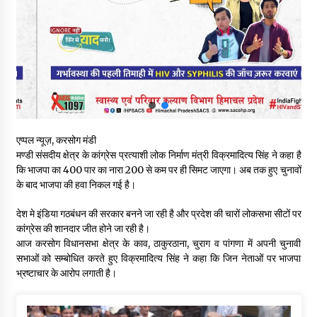
शिमला पुलिस में बड़ी अनुशासनात्मक कार्रवाई, 3 पुलिसकर्मी निलंबित
07/08/2026
6 साल में पीएम नरेंद्र मोदी के विदेश दौरों पर 557 करोड़ खर्च, सरकार ने
संसद में दी जानकारी
07/08/2026
रूपी भावा वन्यजीव अभयारण्य में फिर दिखा जंगलों का ‘खामोश पहरेदार’, दुर्लभ
एप्पल न्यूज़, करसोग मंडी
हिमालयन “सीरो” कैमरे में कैद
मण्डी संसदीय क्षेत्र के कांग्रेस प्रत्याशी लोक निर्माण मंत्री विक्रमादित्य सिंह ने कहा है
06/08/2026
कि भाजपा का 400 पार का नारा 200 से कम पर ही सिमट जाएगा। अब तक हुए चुनावों
के बाद भाजपा की हवा निकल गई है।
भ्रष्टाचार से अर्जित संपत्ति जब्त कर गरीबों में बांटेगी हिमाचल सरकार -CM
देश मे इंडिया गठबंधन की सरकार बनने जा रही है और प्रदेश की चारों लोकसभा सीटों पर
06/08/2026
कांग्रेस की शानदार जीत होने जा रही है।
आज करसोग विधानसभा क्षेत्र के काव, ठाकुरठाना, चुराग व पांगणा में अपनी चुनावी
सभाओं को सम्बोधित करते हुए विक्रमादित्य सिंह ने कहा कि जिन नेताओं पर भाजपा
नितिन गडकरी से मिले विक्रमादित्य सिंह, हिमाचल की सड़क परियोजनाओं को
भ्रष्टाचार के आरोप लगाती है।
मिली बड़ी सौगात
06/08/2026