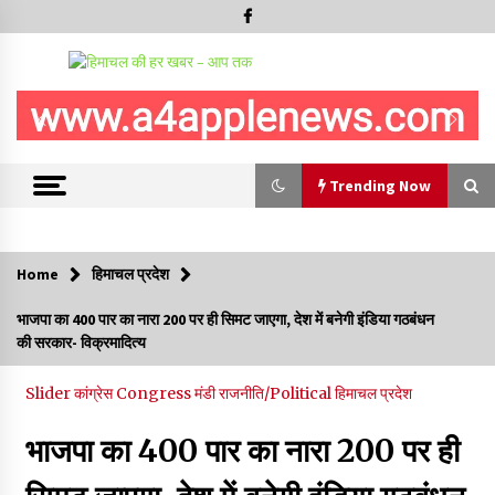
Trending Now
Trending Now
Home
हिमाचल प्रदेश
हिमाचल सरकार मछुआरों को नावों और मछली पकड़ने के उपकरणों पर डे रही
भाजपा का 400 पार का नारा 200 पर ही सिमट जाएगा, देश में बनेगी इंडिया गठबंधन
70 से 90% तक सब्सिडी
की सरकार- विक्रमादित्य
08/08/2026
Slider
कांग्रेस Congress
मंडी
राजनीति/Political
हिमाचल प्रदेश
चंबा के बैरागढ़ में दर्दनाक बस हादसा, 7 की मौत, 11 घायल, राज्यपाल CM व
कुलदीप पठानिया सहित नेताओं ने जताया शोक
भाजपा का 400 पार का नारा 200 पर ही
08/08/2026