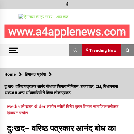
Trending Now
Trending Now
Home
हिमाचल प्रदेश
सुधीर शर्मा अपनी बोल-वाणी सुधारें, हिमाचली संस्कृति के अनुरूप करें भाषा का
दुःखद- वरिष्ठ पत्रकार आनंद बोध का शिमला में निधन, राज्यपाल, CM, विधानसभा
प्रयोग- राजेश धर्माणी
अध्यक्ष व अन्य अधिकारियों ने किया शोक प्रकट
08/08/2026
Media की ख़बर
Slider
लाहौल स्पीती
विशेष ख़बर
शिमला
सामाजिक सरोकार
हिमाचल सरकार मछुआरों को नावों और मछली पकड़ने के उपकरणों पर डे रही
हिमाचल प्रदेश
70 से 90% तक सब्सिडी
08/08/2026
दुःखद- वरिष्ठ पत्रकार आनंद बोध का