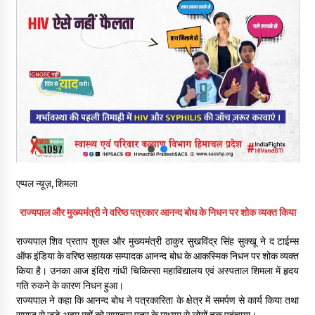
30 बैग की सीमा पर भाजपा का हमला, बोली- कांग्रेस सरकार ने सेब उत्पादकों
की तोड़ी कमर- संदीपनी
07/08/2026
शिमला पुलिस में बड़ी अनुशासनात्मक कार्रवाई, 3 पुलिसकर्मी निलंबित
07/08/2026
6 साल में पीएम नरेंद्र मोदी के विदेश दौरों पर 557 करोड़ खर्च, सरकार ने
संसद में दी जानकारी
07/08/2026
एप्पल न्यूज़, शिमला
रूपी भावा वन्यजीव अभयारण्य में फिर दिखा जंगलों का ‘खामोश पहरेदार’, दुर्लभ
राज्यपाल और मुख्यमंत्री ने वरिष्ठ पत्रकार आनन्द बोध के निधन पर शोक व्यक्त किया
हिमालयन “सीरो” कैमरे में कैद
06/08/2026
राज्यपाल शिव प्रताप शुक्ल और मुख्यमंत्री ठाकुर सुखविंद्र सिंह सुक्खू ने द टाईम्स
ऑफ इंडिया के वरिष्ठ सहायक सम्पादक आनन्द बोध के आकस्मिक निधन पर शोक व्यक्त
किया है। उनका आज इंदिरा गांधी चिकित्सा महाविद्यालय एवं अस्पताल शिमला में हृदय
भ्रष्टाचार से अर्जित संपत्ति जब्त कर गरीबों में बांटेगी हिमाचल सरकार -CM
गति रुकने के कारण निधन हुआ।
06/08/2026
राज्यपाल ने कहा कि आनन्द बोध ने पत्रकारिता के क्षेत्र में समर्पण से कार्य किया तथा
समाज से जुड़े अहम् मुद्दों को समाचार पत्र के माध्यम से लोगों तक पहुंचाया।