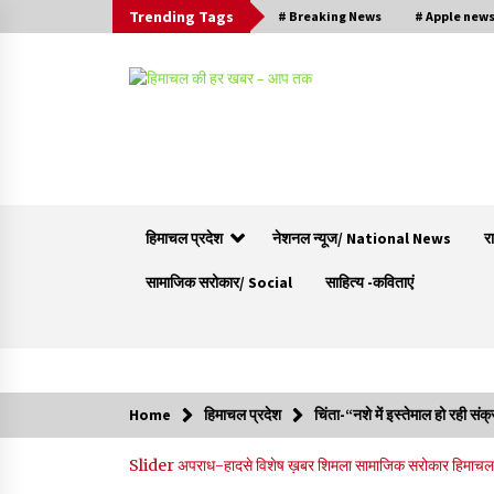
Trending Tags
# Breaking News
# Apple new
हिमाचल प्रदेश
नेशनल न्यूज/ National News
र
सामाजिक सरोकार/ Social
साहित्य -कविताएं
Trending Now
Home
हिमाचल प्रदेश
चिंता-“नशे में इस्तेमाल हो रही संक
रामपुर नगर परिषद के पिछले 5 वर्षों के कार्यों की होगी
Slider
अपराध-हादसे
विशेष ख़बर
शिमला
सामाजिक सरोकार
हिमाचल 
समीक्षा, अनियमितता मिली तो होगी जांच : करण शर्मा
09/08/2026