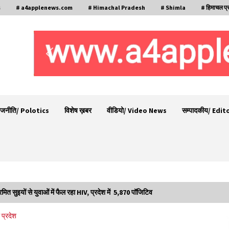
s
# a4applenews.com
# Himachal Pradesh
# Shimla
# हिमाचल प्
ाजनीति/ Polotics
विशेष ख़बर
वीडियो/ Video News
सम्पादकीय/ Edit
्रमित सुइयों से युवाओं में फैल रहा HIV, प्रदेश में 5,870 पॉजिटिव
29 मेगावाट पावर प्रोजेक्ट से प्रभावित गांवों को LADA
प्रदेश
फंड व रोजगार न मिलने पर राजस्व मंत्री ने जताई नाराजगी
09/08/2026