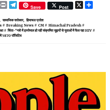
ok
sApp
ail
LinkedIn
Print
Telegram
X
Shar
Save
Post
,
सामाजिक सरोकार
,
हिमाचल प्रदेश
s
#
Breaking News
#
CM
#
Himachal Pradesh
#
्षा
#
चिंता-"नशे में इस्तेमाल हो रही संक्रमित सुइयों से युवाओं में फैल रहा HIV
#
में 5870 पॉजिटिव