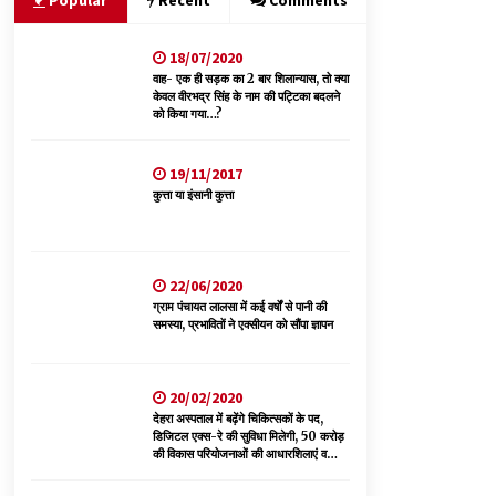
Popular
Recent
Comments
18/07/2020
हिमाचल सरकार मछुआरों को नावों और मछली पकड़ने के
उपकरणों पर डे रही 70 से 90% तक सब्सिडी
वाह- एक ही सड़क का 2 बार शिलान्यास, तो क्या
केवल वीरभद्र सिंह के नाम की पट्टिका बदलने
08/08/2026
को किया गया…?
चौपाल विधायक पर BDC सदस्य राजेश रढाइक का तीखा
19/11/2017
हमला, मांगा इस्तीफा
कुत्ता या इंसानी कुत्ता
08/08/2026
30 बैग की सीमा पर भाजपा का हमला, बोली- कांग्रेस
सरकार ने सेब उत्पादकों की तोड़ी कमर- संदीपनी
22/06/2020
07/08/2026
ग्राम पंचायत लालसा में कई वर्षों से पानी की
समस्या, प्रभावितों ने एक्सीयन को सौंपा ज्ञापन
20/02/2020
देहरा अस्पताल में बढ़ेंगे चिकित्सकों के पद,
डिजिटल एक्स-रे की सुविधा मिलेगी, 50 करोड़
की विकास परियोजनाओं की आधारशिलाएं व
उद्घाटन किए