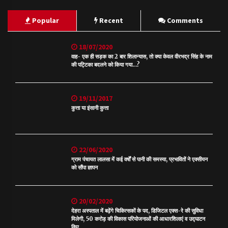
Popular
Recent
Comments
18/07/2020
वाह- एक ही सड़क का 2 बार शिलान्यास, तो क्या केवल वीरभद्र सिंह के नाम
की पट्टिका बदलने को किया गया…?
19/11/2017
कुत्ता या इंसानी कुत्ता
22/06/2020
ग्राम पंचायत लालसा में कई वर्षों से पानी की समस्या, प्रभावितों ने एक्सीयन
को सौंपा ज्ञापन
20/02/2020
देहरा अस्पताल में बढ़ेंगे चिकित्सकों के पद, डिजिटल एक्स-रे की सुविधा
मिलेगी, 50 करोड़ की विकास परियोजनाओं की आधारशिलाएं व उद्घाटन
किए