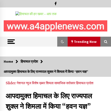
Trending Now
Trending Now
Home
हिमाचल प्रदेश
हिमाचल सरकार मछुआरों को नावों और मछली पकड़ने के उपकरणों पर डे रही
आपदामुक्त हिमाचल के लिए राज्यपाल शुक्ल ने शिमला में किया “हवन यज्ञ”
70 से 90% तक सब्सिडी
08/08/2026
Slider
नेशनल न्यूज
विशेष ख़बर
शिमला
सामाजिक सरोकार
हिमाचल प्रदेश
चंबा के बैरागढ़ में दर्दनाक बस हादसा, 7 की मौत, 11 घायल, राज्यपाल CM व
आपदामुक्त हिमाचल के लिए राज्यपाल
कुलदीप पठानिया सहित नेताओं ने जताया शोक
08/08/2026
शुक्ल ने शिमला में किया “हवन यज्ञ”