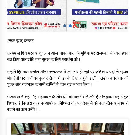
शिमला पुलिस में बड़ी अनुशासनात्मक कार्रवाई, 3 पुलिसकर्मी निलंबित
07/08/2026
6 साल में पीएम नरेंद्र मोदी के विदेश दौरों पर 557 करोड़ खर्च, सरकार ने
संसद में दी जानकारी
एप्पल न्यूज, शिमला
07/08/2026
राज्यपाल शिव प्रताप शुक्ल ने आज सावन मास की पूर्णिमा पर राजभवन में पवन हवन
यज्ञ किया और शांति तथा सुरक्षा के लिये प्रार्थना की।
रूपी भावा वन्यजीव अभयारण्य में फिर दिखा जंगलों का ‘खामोश पहरेदार’, दुर्लभ
हिमालयन “सीरो” कैमरे में कैद
उन्होंने हिमाचल प्रदेश और उत्तराखण्ड में लगातार हो रही प्राकृतिक आपदा से सुरक्षा
06/08/2026
और ऐसी घटनाओं की पुनर्वावृति न हो, इसके लिए आहूति डाली। लेडी गवर्नर जानकी
शुक्ल और राजभवन के सभी कर्मियों ने हवन यज्ञ में भाग लिया।
भ्रष्टाचार से अर्जित संपत्ति जब्त कर गरीबों में बांटेगी हिमाचल सरकार -CM
06/08/2026
राज्यपाल ने कहा, ‘‘हम हिमाचल के लोग धर्म को मानने वाले लोग हैं और हमारा यह अटूट
विश्वास है कि इस तरह के आयोजन निश्चित तौर पर देवभूमि को प्राकृतिक प्रकोप से
बचाने का काम करेंगे।’’
नितिन गडकरी से मिले विक्रमादित्य सिंह, हिमाचल की सड़क परियोजनाओं को
मिली बड़ी सौगात
06/08/2026