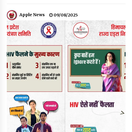
चंबा में बड़ा बस सड़क हादसा, 3 की मौत कई गंभीर घायल, बैरागढ़ से चंबा आ
रही थी निजी बस शर्मा कोच
Apple News
09/08/2025
08/08/2026
चौपाल विधायक पर BDC सदस्य राजेश रढाइक का तीखा हमला, मांगा
इस्तीफा
08/08/2026
हमीरपुर के बड़सर में मनाया जाएगा राज्यस्तरीय स्वतंत्रता दिवस समारोह, CM
सुक्खू करेंगे ध्वजारोहण
07/08/2026
वन विभाग के एक हजार खिलाड़ी रामपुर में दिखाएंगे जौहर, 11 से 13 सितंबर
तक आयोजित होगी 27वीं वार्षिक खेलकूद प्रतियोगिता
07/08/2026
30 बैग की सीमा पर भाजपा का हमला, बोली- कांग्रेस सरकार ने सेब उत्पादकों
की तोड़ी कमर- संदीपनी
07/08/2026