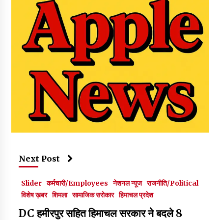
Next Post
Slider
कर्मचारी/Employees
नेशनल न्यूज
राजनीति/Political
विशेष ख़बर
शिमला
सामाजिक सरोकार
हिमाचल प्रदेश
DC हमीरपुर सहित हिमाचल सरकार ने बदले 8