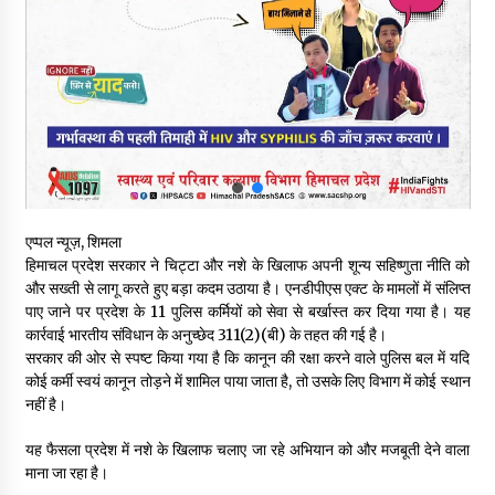
वन विभाग के एक हजार खिलाड़ी रामपुर में दिखाएंगे जौहर, 11 से 13 सितंबर
तक आयोजित होगी 27वीं वार्षिक खेलकूद प्रतियोगिता
07/08/2026
30 बैग की सीमा पर भाजपा का हमला, बोली- कांग्रेस सरकार ने सेब उत्पादकों
की तोड़ी कमर- संदीपनी
07/08/2026
शिमला पुलिस में बड़ी अनुशासनात्मक कार्रवाई, 3 पुलिसकर्मी निलंबित
एप्पल न्यूज़, शिमला
07/08/2026
हिमाचल प्रदेश सरकार ने चिट्टा और नशे के खिलाफ अपनी शून्य सहिष्णुता नीति को
और सख्ती से लागू करते हुए बड़ा कदम उठाया है। एनडीपीएस एक्ट के मामलों में संलिप्त
पाए जाने पर प्रदेश के 11 पुलिस कर्मियों को सेवा से बर्खास्त कर दिया गया है। यह
6 साल में पीएम नरेंद्र मोदी के विदेश दौरों पर 557 करोड़ खर्च, सरकार ने
कार्रवाई भारतीय संविधान के अनुच्छेद 311(2)(बी) के तहत की गई है।
संसद में दी जानकारी
सरकार की ओर से स्पष्ट किया गया है कि कानून की रक्षा करने वाले पुलिस बल में यदि
07/08/2026
कोई कर्मी स्वयं कानून तोड़ने में शामिल पाया जाता है, तो उसके लिए विभाग में कोई स्थान
नहीं है।
रूपी भावा वन्यजीव अभयारण्य में फिर दिखा जंगलों का ‘खामोश पहरेदार’, दुर्लभ
हिमालयन “सीरो” कैमरे में कैद
यह फैसला प्रदेश में नशे के खिलाफ चलाए जा रहे अभियान को और मजबूती देने वाला
06/08/2026
माना जा रहा है।