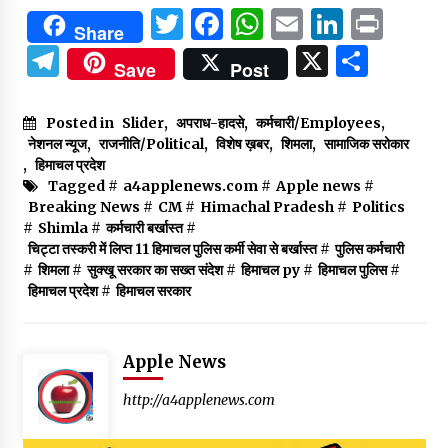
Twitter
Facebook
WhatsApp
Email
Linked
Prin
Share
Telegram
X
Shar
Save
Post
Posted in
Slider
,
अपराध-हादसे
,
कर्मचारी/Employees
,
नेशनल न्यूज
,
राजनीति/Political
,
विशेष ख़बर
,
शिमला
,
सामाजिक सरोकार
,
हिमाचल प्रदेश
Tagged #
a4applenews.com
#
Apple news
#
Breaking News
#
CM
#
Himachal Pradesh
#
Politics
#
Shimla
#
कर्मचारी बर्खास्त
#
चिट्टा तस्करी में लिप्त 11 हिमाचल पुलिस कर्मी सेवा से बर्खास्त
#
पुलिस कर्मचारी
#
शिमला
#
सुक्खू सरकार का सख्त संदेश
#
हिमाचल py
#
हिमाचल पुलिस
#
हिमाचल प्रदेश
#
हिमाचल सरकार
Apple News
http://a4applenews.com