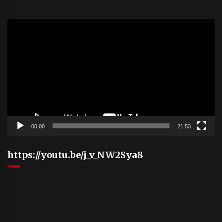
Video
Player
00:00
21:53
https://youtu.be/j_v_NW2Sya8