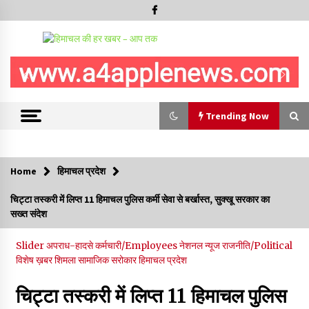
Trending Now
Trending Now
Home
हिमाचल प्रदेश
5 किलो अफीम डोडा/पोस्त बरामदगी मामले में कुल्लू सैंज से मुख्य सप्लायर
चिट्टा तस्करी में लिप्त 11 हिमाचल पुलिस कर्मी सेवा से बर्खास्त, सुक्खू सरकार का
गिरफ्तार
सख्त संदेश
09/08/2026
Slider
अपराध-हादसे
कर्मचारी/Employees
नेशनल न्यूज
राजनीति/Political
सुधीर शर्मा अपनी बोल-वाणी सुधारें, हिमाचली संस्कृति के अनुरूप करें भाषा का
विशेष ख़बर
शिमला
सामाजिक सरोकार
हिमाचल प्रदेश
प्रयोग- राजेश धर्माणी
08/08/2026
चिट्टा तस्करी में लिप्त 11 हिमाचल पुलिस