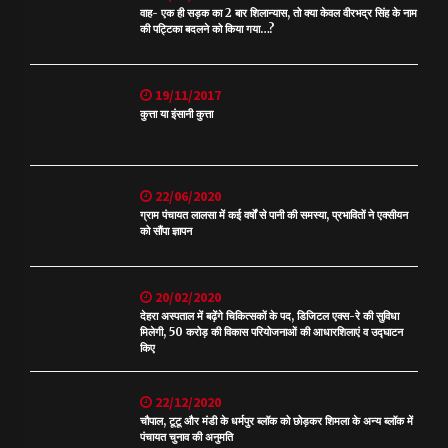
वाह- एक ही सड़क का 2 बार शिलान्यास, तो क्या केवल वीरभद्र सिंह के नाम
की पट्टिका बदलने को किया गया…?
19/11/2017
कुत्ता या इंसानी कुत्ता
22/06/2020
ग्राम पंचायत लालसा में कई वर्षों से पानी की समस्या, प्रभावितों ने एक्सीयन
को सौंपा ज्ञापन
20/02/2020
देहरा अस्पताल में बढ़ेंगे चिकित्सकों के पद, डिजिटल एक्स-रे की सुविधा
मिलेगी, 50 करोड़ की विकास परियोजनाओं की आधारशिलाएं व उद्घाटन
किए
22/12/2020
चौपाल, टूटू और मंडी के धर्मपुर ब्लॉक को छोड़कर शिमला के अन्य ब्लॉक में
पंचायत चुनाव की अनुमति