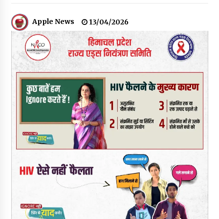
06/08/2026
Apple News
13/04/2026
नेता प्रतिपक्ष जयराम के आरोप निराधार, सबूत हैं तो सार्वजनिक करें: नरेश
चौहान
06/08/2026
बड़ी ख़बर – अनुबंध कर्मचारियों को बैक डेट से नहीं मिलेगा नियमितीकरण,
शिक्षा निदेशालय ने जारी किया स्पष्टीकरण
05/08/2026
देहरा पुलिस की बड़ी कार्रवाई- 90 लाख नकद और 2 करोड़के सोने के
आभूषण बरामद, 7 आरोपी गिरफ्तार
05/08/2026
पिंजौर-बद्दी फोरलेन परियोजना को मिली बड़ी गति, 378.48 करोड़ की लागत
से बैलेंस कार्य का अवार्ड जारी : हर्ष महाजन
05/08/2026
वन विभाग एवं रेड क्रॉस सोसायटी के संयुक्त तत्वावधान में शूराला में वृक्षारोपण
अभियान आयोजित