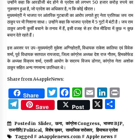
उन्होंने कहा कि आरडीजी बंद होने से प्रदेश को लगभग 50 हजार करोड़ रुपये का
नुकसान हुआ है, जो प्रदेश का अधिकार है, न कि कोई खैरात।
मुख्यमंत्री ने भाजपा पर आंतरिक गुटबाजी का आरोप लगाते हुए नेता प्रतिपक्ष जय राम
ठाकुर पर भी निशाना साधा। उन्होंने कहा कि भाजपा प्रदेश में 5 गुटों में बंटी है। जय राम
ठाकुर अपनी कुर्सी बचाने के तनाव में हैं, इसी वजह से हर रोज मीडिया में कुछ न कुछ
बयान देते रहते हैं।
इस अवसर पर उप-मुख्यमंत्री मुकेश अग्निहोत्री, विधायक राकेश कालिया एवं विवेक
शर्मा, पूर्व विधायक सतपाल रायजादा, जिला कांग्रेस अध्यक्ष देश राज गौतम, हिमकोफेड
के अध्यक्ष विक्रम शर्मा, एससी आयोग के सदस्य विजय डोगरा, कांग्रेस नेता अशोक
ठाकुर सहित अन्य गणमान्य उपस्थित थे।
Share from A4appleNews:
Twitter
Facebook
WhatsApp
Email
Linked
Prin
Share
Telegram
X
Shar
Save
Post
Posted in
Slider
,
ऊना
,
कांग्रेस Congress
,
भाजपा BJP
,
राजनीति/Political
,
विशेष ख़बर
,
सामाजिक सरोकार
,
हिमाचल प्रदेश
Tagged #
a4applenews.com
#
Apple news
#