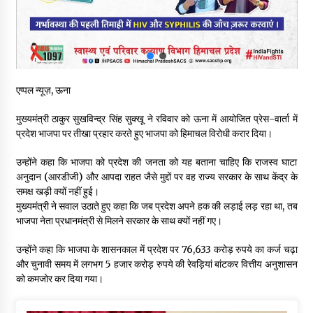
05/08/2026
हिमाचल में प्रतिशोध की राजनीति के खिलाफ भाजपा ने शिमला CM आवास
ओकओवर घेराव में किया शक्ति प्रदर्शन
05/08/2026
एप्पल न्यूज़, ऊना
भवन एवं अन्य सन्निर्माण कामगार शीघ्र करवाएं ई-श्रम पोर्टल पर पंजीकरण
मुख्यमंत्री ठाकुर सुखविन्द्र सिंह सुक्खू ने रविवार को ऊना में आयोजित प्रेस-वार्ता में
05/08/2026
प्रदेश भाजपा पर तीखा प्रहार करते हुए भाजपा को हिमाचल विरोधी करार दिया।
उन्होंने कहा कि भाजपा को प्रदेश की जनता को यह बताना चाहिए कि राजस्व घाटा
अनुदान (आरडीजी) और आपदा राहत जैसे मुद्दों पर वह राज्य सरकार के साथ केंद्र के
ऊना में PWD का जेई 8 हजार रुपये रिश्वत लेते गिरफ्तार, ठेकेदार का बिल
पास करने के लिए मांगी थी घूस
समक्ष खड़ी क्यों नहीं हुई।
05/08/2026
मुख्यमंत्री ने सवाल उठाते हुए कहा कि जब प्रदेश अपने हक की लड़ाई लड़ रहा था, तब
भाजपा नेता प्रधानमंत्री से मिलने सरकार के साथ क्यों नहीं गए।
उन्होंने कहा कि भाजपा के शासनकाल में प्रदेश पर 76,633 करोड़ रुपये का कर्ज चढ़ा
और चुनावी समय में लगभग 5 हजार करोड़ रुपये की रेवड़ियां बांटकर वित्तीय अनुशासन
को कमजोर कर दिया गया।