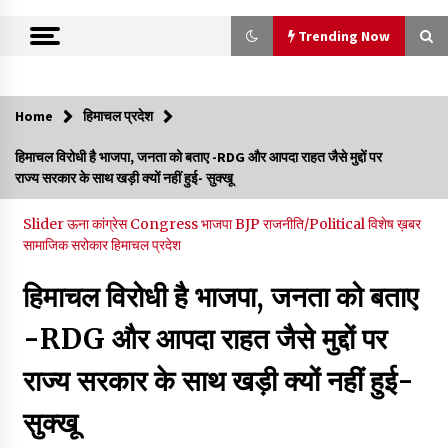
Trending Now
Trending Now
Home
हिमाचल प्रदेश
रूपी भावा वन्यजीव अभयारण्य में फिर दिखा जंगलों का ‘खामोश पहरेदार’, दुर्लभ
हिमाचल विरोधी है भाजपा, जनता को बताए -RDG और आपदा राहत जैसे मुद्दों पर
हिमालयन “सीरो” कैमरे में कैद
राज्य सरकार के साथ खड़ी क्यों नहीं हुई- सुक्खू
06/08/2026
Slider
ऊना
कांग्रेस Congress
भाजपा BJP
राजनीति/Political
विशेष ख़बर
भ्रष्टाचार से अर्जित संपत्ति जब्त कर गरीबों में बांटेगी हिमाचल सरकार -CM
सामाजिक सरोकार
हिमाचल प्रदेश
06/08/2026
हिमाचल विरोधी है भाजपा, जनता को बताए
-RDG और आपदा राहत जैसे मुद्दों पर
नितिन गडकरी से मिले विक्रमादित्य सिंह, हिमाचल की सड़क परियोजनाओं को
मिली बड़ी सौगात
06/08/2026
राज्य सरकार के साथ खड़ी क्यों नहीं हुई-
सुक्खू
आपदा के दौरान मीडिया संचार एवं सूचना प्रबंधन पर शिमला में एक दिवसीय
ओरिएंटेशन कार्यशाला आयोजित