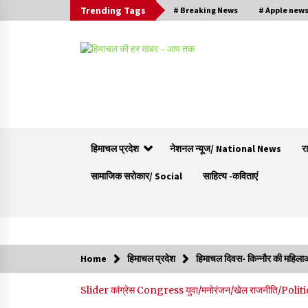
Trending Tags
# Breaking News
# Apple new
हिमाचल प्रदेश
नेशनल न्यूज/ National News
र
सामाजिक सरोकार/ Social
साहित्य -कविताएं
Trending Now
Home
हिमाचल प्रदेश
हिमाचल दिवस- किन्नौर की महिलाओ
बड़ी ख़बर – अनुबंध कर्मचारियों को बैक डेट से नहीं मिले
Slider
कांग्रेस Congress
युवा/मनोरंजन/खेल
राजनीति/Polit
नियमितीकरण, शिक्षा निदेशालय ने जारी किया स्पष्टीकरण
05/08/2026