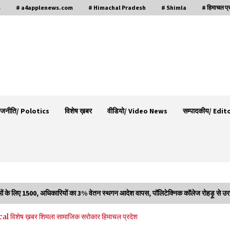
s
# a4applenews.com
# Himachal Pradesh
# Shimla
# हिमाचल प्
ाजनीति/ Polotics
विशेष ख़बर
वीडियो/ Video News
सम्पादकीय/ Edit
ं के लिए 1500, अधिकारियों का 3% वेतन स्थगन आदेश वापस, पॉलिटेक्निक कॉलेज रोहड़ू से उरन
गा
देहरा पुलिस की बड़ी कार्रवाई- 90 लाख नकद और 2
ical
विशेष ख़बर
शिमला
सामाजिक सरोकार
हिमाचल प्रदेश
करोड़के सोने के आभूषण बरामद, 7 आरोपी गिरफ्तार
05/08/2026