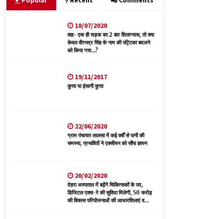
Popular
Recent
Comments
05/08/2026
18/07/2020
भवन एवं अन्य सन्निर्माण कामगार शीघ्र करवाएं ई-श्रम
पोर्टल पर पंजीकरण
वाह- एक ही सड़क का 2 बार शिलान्यास, तो क्या
केवल वीरभद्र सिंह के नाम की पट्टिका बदलने
05/08/2026
को किया गया…?
भाजपा का कांग्रेस सरकार पर हमला, प्रतिशोध की राजनीति
19/11/2017
के खिलाफ कल शिमला में प्रदर्शन, मानसून सत्र में सरकार
कुत्ता या इंसानी कुत्ता
को घेरने की तैयारी
04/08/2026
डॉ. परमार की 120वीं जयंती पर मुख्यमंत्री बोले— उनकी
22/06/2020
नीतियों को धरातल पर उतारने के लिए सरकार प्रतिबद्ध
ग्राम पंचायत लालसा में कई वर्षों से पानी की
04/08/2026
समस्या, प्रभावितों ने एक्सीयन को सौंपा ज्ञापन
20/02/2020
देहरा अस्पताल में बढ़ेंगे चिकित्सकों के पद,
डिजिटल एक्स-रे की सुविधा मिलेगी, 50 करोड़
की विकास परियोजनाओं की आधारशिलाएं व
उद्घाटन किए