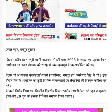
शिक्षा निदेशालय ने जारी किया स्पष्टीकरण
05/08/2026
देहरा पुलिस की बड़ी कार्रवाई- 90 लाख नकद और 2 करोड़के सोने के
आभूषण बरामद, 7 आरोपी गिरफ्तार
05/08/2026
पिंजौर-बद्दी फोरलेन परियोजना को मिली बड़ी गति, 378.48 करोड़ की लागत
से बैलेंस कार्य का अवार्ड जारी : हर्ष महाजन
एप्पल न्यूज़, रामपुर बुशहर
05/08/2026
जिला स्तरीय देवता श्री लक्ष्मी नारायण नोगली मेला-2026 के सफल एवं सुव्यवस्थित
आयोजन को लेकर सोमवार को रामपुर में एक महत्वपूर्ण बैठक आयोजित की गई।
वन विभाग एवं रेड क्रॉस सोसायटी के संयुक्त तत्वावधान में शूराला में वृक्षारोपण
अभियान आयोजित
बैठक की अध्यक्षता उपमंडलाधिकारी (नागरिक) रामपुर हर्ष अमरेन्द्र सिंह ने की। इस
05/08/2026
दौरान मेले के आयोजन से जुड़ी विभिन्न व्यवस्थाओं एवं तैयारियों की विस्तृत समीक्षा की
गई।
हिमाचल में प्रतिशोध की राजनीति के खिलाफ भाजपा ने शिमला CM आवास
बैठक में निर्णय लिया गया कि तीन दिवसीय जिला स्तरीय नोगली मेला 26 जून से प्रारंभ
ओकओवर घेराव में किया शक्ति प्रदर्शन
होगा और 28 जून को इसका विधिवत समापन किया जाएगा।
05/08/2026