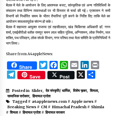
बैठक में मेले के आयोजन के लिए आवश्यक बजट, सांस्कृतिक एवं अन्य गतिविधियों के
संचालन तथा विभिन्न व्यवस्थाओं पर भी विस्तार से चर्चा की गई। प्रशासन ने सभी
विभागों को निर्धारित समय के भीतर तैयारियां पूरी करने के निर्देश दिए ताकि मेले का
आयोजन सफलतापूर्वक संपन्न हो सके।
बैठक में सहायता आयुक्त राजस्व एवं तहसीलदार, खंड चिकित्सा अधिकारी डॉ. गगन
शर्मा, एसईबीपीओ ब्लॉक रामपुर चमन लाल सहित पुलिस, अग्निशमन, लोक निर्माण, जल
शक्ति, पथ परिवहन, लोक संपर्क विभाग, नगर परिषद तथा मेला समिति के प्रतिनिधियों ने
भाग लिया।
Share from A4appleNews:
Twitter
Facebook
WhatsApp
Email
Linked
Prin
Share
Telegram
X
Shar
Save
Post
Posted in
Slider
,
देव संस्कृति/ धार्मिक
,
विशेष ख़बर
,
शिमला
,
सामाजिक सरोकार
,
हिमाचल प्रदेश
Tagged #
a4applenews.com
#
Apple news
#
Breaking News
#
CM
#
Himachal Pradesh
#
Shimla
#
शिमला
#
हिमाचल प्रदेश
#
हिमाचल सरकार