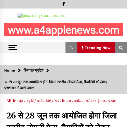
Trending Now
Trending Now
Home
हिमाचल प्रदेश
शिमला पुलिस में बड़ी अनुशासनात्मक कार्रवाई, 3 पुलिसकर्मी निलंबित
26 से 28 जून तक आयोजित होगा जिला स्तरीय नोगली मेला, तैयारियों को लेकर
07/08/2026
प्रशासन ने कसी कमर
6 साल में पीएम नरेंद्र मोदी के विदेश दौरों पर 557 करोड़ खर्च, सरकार ने
Slider
देव संस्कृति/ धार्मिक
विशेष ख़बर
शिमला
सामाजिक सरोकार
हिमाचल प्रदेश
संसद में दी जानकारी
07/08/2026
26 से 28 जून तक आयोजित होगा जिला
रूपी भावा वन्यजीव अभयारण्य में फिर दिखा जंगलों का ‘खामोश पहरेदार’, दुर्लभ