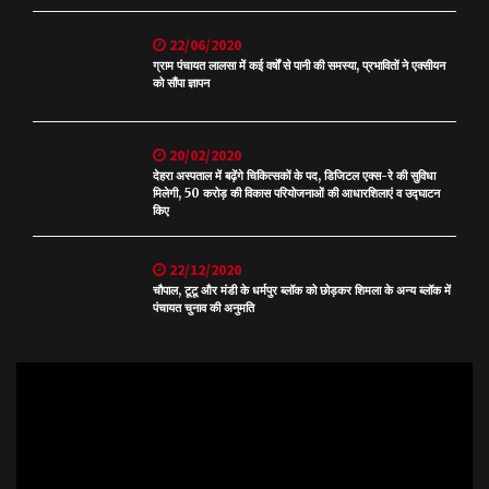
22/06/2020
ग्राम पंचायत लालसा में कई वर्षों से पानी की समस्या, प्रभावितों ने एक्सीयन
को सौंपा ज्ञापन
20/02/2020
देहरा अस्पताल में बढ़ेंगे चिकित्सकों के पद, डिजिटल एक्स-रे की सुविधा
मिलेगी, 50 करोड़ की विकास परियोजनाओं की आधारशिलाएं व उद्घाटन
किए
22/12/2020
चौपाल, टूटू और मंडी के धर्मपुर ब्लॉक को छोड़कर शिमला के अन्य ब्लॉक में
पंचायत चुनाव की अनुमति
Video
Player