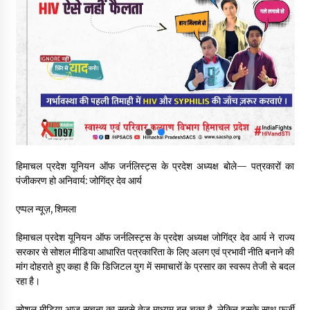
स्वास्थ्य विभाग की खरीद में घोटाले की आशंका, स्वतंत्र जांच की मांग, भाजपा
ने कहा- “हर पैसे का हिसाब जनता को मिले”
05/08/2026
भाजपा का कांग्रेस सरकार पर हमला, प्रतिशोध की राजनीति के खिलाफ कल
शिमला में प्रदर्शन, मानसून सत्र में सरकार को घेरने की तैयारी
04/08/2026
पुलिस कांस्टेबल भर्ती के लिए बड़ी राहत, आयु सीमा में 1 वर्ष की छूट आवेदन की
अंतिम तिथि अब 21 अगस्त
हिमाचल प्रदेश यूनियन ऑफ जर्नलिस्ट्स के प्रदेश अध्यक्ष बोले— पत्रकारों का
04/08/2026
पंजीकरण हो अनिवार्य: जोगिंद्र देव आर्य
हिमाचल सरकार लाएगी नई “स्वास्थ्य बीमा नीति”, गरीब परिवारों के लिए
एप्पल न्यूज़, शिमला
उपलब्ध होगी बेहतरीन उपचार सुविधा- CM
04/08/2026
हिमाचल प्रदेश यूनियन ऑफ जर्नलिस्ट्स के प्रदेश अध्यक्ष जोगिंद्र देव आर्य ने राज्य
सरकार से सोशल मीडिया आधारित पत्रकारिता के लिए अलग एवं प्रभावी नीति बनाने की
मांग दोहराते हुए कहा है कि डिजिटल युग में समाचारों के प्रसार का स्वरूप तेजी से बदल
डॉ. परमार की 120वीं जयंती पर मुख्यमंत्री बोले— उनकी नीतियों को धरातल
पर उतारने के लिए सरकार प्रतिबद्ध
रहा है।
04/08/2026
सोशल मीडिया आज सूचना का सबसे तेज माध्यम बन चुका है, लेकिन इसके साथ फर्जी