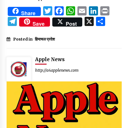
Twitter
Facebook
WhatsApp
Email
Linked
Prin
Share
Telegram
X
Shar
Save
Post
Posted in
हिमाचल प्रदेश
Apple News
http://a4applenews.com