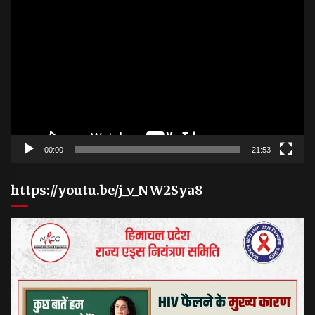
Video
Player
00:00
21:53
https://youtu.be/j_v_NW2Sya8