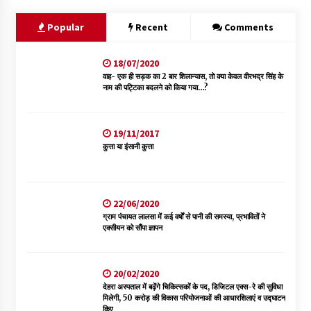
चंबा के बैरागढ़ में दर्दनाक बस हादसा, 7 की मौत, 11 घायल, राज्यपाल CM व
कुलदीप पठानिया सहित नेताओं ने जताया शोक
Popular
Recent
Comments
08/08/2026
18/07/2020
चंबा में बड़ा बस सड़क हादसा, 3 की मौत कई गंभीर घायल, बैरागढ़ से चंबा आ
वाह- एक ही सड़क का 2 बार शिलान्यास, तो क्या केवल वीरभद्र सिंह के
रही थी निजी बस शर्मा कोच
नाम की पट्टिका बदलने को किया गया…?
08/08/2026
19/11/2017
चौपाल विधायक पर BDC सदस्य राजेश रढाइक का तीखा हमला, मांगा
इस्तीफा
कुत्ता या इंसानी कुत्ता
08/08/2026
हमीरपुर के बड़सर में मनाया जाएगा राज्यस्तरीय स्वतंत्रता दिवस समारोह, CM
22/06/2020
सुक्खू करेंगे ध्वजारोहण
ग्राम पंचायत लालसा में कई वर्षों से पानी की समस्या, प्रभावितों ने
07/08/2026
एक्सीयन को सौंपा ज्ञापन
वन विभाग के एक हजार खिलाड़ी रामपुर में दिखाएंगे जौहर, 11 से 13 सितंबर
तक आयोजित होगी 27वीं वार्षिक खेलकूद प्रतियोगिता
20/02/2020
07/08/2026
देहरा अस्पताल में बढ़ेंगे चिकित्सकों के पद, डिजिटल एक्स-रे की सुविधा
मिलेगी, 50 करोड़ की विकास परियोजनाओं की आधारशिलाएं व उद्घाटन
किए