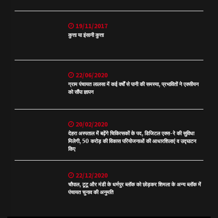
19/11/2017
कुत्ता या इंसानी कुत्ता
22/06/2020
ग्राम पंचायत लालसा में कई वर्षों से पानी की समस्या, प्रभावितों ने एक्सीयन
को सौंपा ज्ञापन
20/02/2020
देहरा अस्पताल में बढ़ेंगे चिकित्सकों के पद, डिजिटल एक्स-रे की सुविधा
मिलेगी, 50 करोड़ की विकास परियोजनाओं की आधारशिलाएं व उद्घाटन
किए
22/12/2020
चौपाल, टूटू और मंडी के धर्मपुर ब्लॉक को छोड़कर शिमला के अन्य ब्लॉक में
पंचायत चुनाव की अनुमति