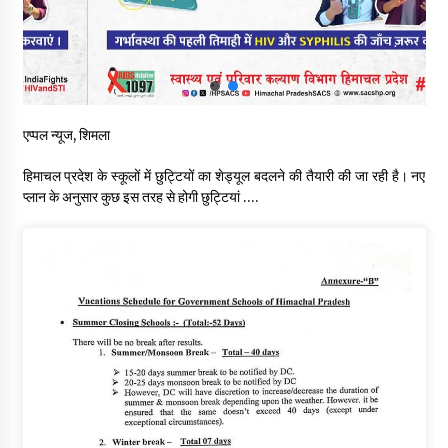
नितिन गडकरी से मिले विक्रमादित्य सिंह, हिमाचल की सड़क परियोजनाओं को
मिली बड़ी सौगात
06/08/2026
आपदा के दौरान मीडिया संचार एवं सूचना प्रबंधन पर शिमला में एक दिवसीय
ओरिएंटेशन कार्यशाला आयोजित
एप्पल न्यूज, शिमला
06/08/2026
हिमाचल प्रदेश के स्कूलों में छुट्टियों का शेड्यूल बदलने की तैयारी की जा रही है। नए
प्लान के अनुसार कुछ इस तरह से होगी छुट्टियां ….
नेता प्रतिपक्ष जयराम के आरोप निराधार, सबूत हैं तो सार्वजनिक करें: नरेश
चौहान
06/08/2026
बड़ी ख़बर – अनुबंध कर्मचारियों को बैक डेट से नहीं मिलेगा नियमितीकरण,
शिक्षा निदेशालय ने जारी किया स्पष्टीकरण
05/08/2026
देहरा पुलिस की बड़ी कार्रवाई- 90 लाख नकद और 2 करोड़के सोने के
आभूषण बरामद, 7 आरोपी गिरफ्तार
05/08/2026