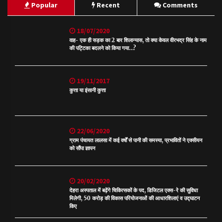
Popular
Recent
Comments
18/07/2020
वाह- एक ही सड़क का 2 बार शिलान्यास, तो क्या केवल वीरभद्र सिंह के नाम
की पट्टिका बदलने को किया गया…?
19/11/2017
कुत्ता या इंसानी कुत्ता
22/06/2020
ग्राम पंचायत लालसा में कई वर्षों से पानी की समस्या, प्रभावितों ने एक्सीयन
को सौंपा ज्ञापन
20/02/2020
देहरा अस्पताल में बढ़ेंगे चिकित्सकों के पद, डिजिटल एक्स-रे की सुविधा
मिलेगी, 50 करोड़ की विकास परियोजनाओं की आधारशिलाएं व उद्घाटन
किए