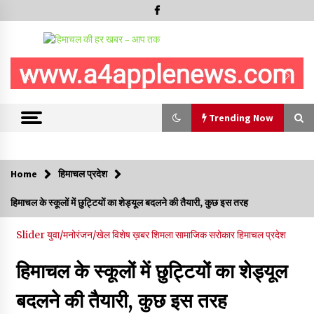
Trending Now
Trending Now
Home
हिमाचल प्रदेश
हमीरपुर के बड़सर में मनाया जाएगा राज्यस्तरीय स्वतंत्रता दिवस समारोह, CM
हिमाचल के स्कूलों में छुट्टियों का शेड्यूल बदलने की तैयारी, कुछ इस तरह
सुक्खू करेंगे ध्वजारोहण
07/08/2026
Slider
युवा/मनोरंजन/खेल
विशेष ख़बर
शिमला
सामाजिक सरोकार
हिमाचल प्रदेश
वन विभाग के एक हजार खिलाड़ी रामपुर में दिखाएंगे जौहर, 11 से 13 सितंबर
हिमाचल के स्कूलों में छुट्टियों का शेड्यूल
तक आयोजित होगी 27वीं वार्षिक खेलकूद प्रतियोगिता
07/08/2026
बदलने की तैयारी, कुछ इस तरह