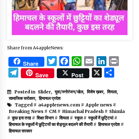
Share from A4appleNews:
Twitter
Facebook
WhatsApp
Email
Linked
Prin
Share
Telegram
X
Shar
Save
Post
Posted in
Slider
,
युवा/मनोरंजन/खेल
,
विशेष ख़बर
,
शिमला
,
सामाजिक सरोकार
,
हिमाचल प्रदेश
Tagged #
a4applenews.com
#
Apple news
#
Breaking News
#
CM
#
Himachal Pradesh
#
Shimla
#
कुछ इस तरह
#
शिक्षा विभाग
#
शिमला
#
स्कूल
#
स्कूलों में छुट्टियां
#
हिमाचल के स्कूलों में छुट्टियों का शेड्यूल बदलने की तैयारी
#
हिमाचल प्रदेश
#
हिमाचल सरकार