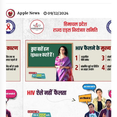
30 बैग की सीमा पर भाजपा का हमला, बोली- कांग्रेस सरकार ने सेब उत्पादकों
की तोड़ी कमर- संदीपनी
Apple News
09/12/2024
07/08/2026
शिमला पुलिस में बड़ी अनुशासनात्मक कार्रवाई, 3 पुलिसकर्मी निलंबित
07/08/2026
6 साल में पीएम नरेंद्र मोदी के विदेश दौरों पर 557 करोड़ खर्च, सरकार ने
संसद में दी जानकारी
07/08/2026
रूपी भावा वन्यजीव अभयारण्य में फिर दिखा जंगलों का ‘खामोश पहरेदार’, दुर्लभ
हिमालयन “सीरो” कैमरे में कैद
06/08/2026
भ्रष्टाचार से अर्जित संपत्ति जब्त कर गरीबों में बांटेगी हिमाचल सरकार -CM
06/08/2026