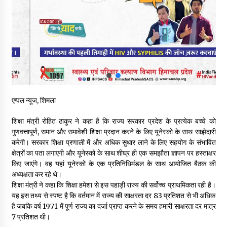
ऊना में PWD का जेई 8 हजार रुपये रिश्वत लेते गिरफ्तार, ठेकेदार का बिल
पास करने के लिए मांगी थी घूस
05/08/2026
स्वास्थ्य विभाग की खरीद में घोटाले की आशंका, स्वतंत्र जांच की मांग, भाजपा
ने कहा- “हर पैसे का हिसाब जनता को मिले”
05/08/2026
एप्पल न्यूज, शिमला
भाजपा का कांग्रेस सरकार पर हमला, प्रतिशोध की राजनीति के खिलाफ कल
शिमला में प्रदर्शन, मानसून सत्र में सरकार को घेरने की तैयारी
शिक्षा मंत्री रोहित ठाकुर ने कहा है कि राज्य सरकार प्रदेश के प्रत्येक बच्चे को
04/08/2026
गुणवत्तापूर्ण, समान और समावेशी शिक्षा प्रदान करने के लिए यूनेस्को के साथ साझेदारी
करेगी। सरकार शिक्षा प्रणाली में और अधिक सुधार लाने के लिए सहयोग के संभावित
पुलिस कांस्टेबल भर्ती के लिए बड़ी राहत, आयु सीमा में 1 वर्ष की छूट आवेदन की
क्षेत्रों का पता लगाएगी और यूनेस्को के साथ शीघ्र ही एक समझौता ज्ञापन पर हस्ताक्षर
अंतिम तिथि अब 21 अगस्त
किए जाएंगे। वह यहां यूनेस्को के एक प्रतिनिधिमंडल के साथ आयोजित बैठक की
04/08/2026
अध्यक्षता कर रहे थे।
शिक्षा मंत्री ने कहा कि शिक्षा हमेशा से इस पहाड़ी राज्य की सर्वोच्च प्राथमिकता रही है।
यह इस तथ्य से स्पष्ट है कि वर्तमान में राज्य की साक्षरता दर 83 प्रतिशत से भी अधिक
हिमाचल सरकार लाएगी नई “स्वास्थ्य बीमा नीति”, गरीब परिवारों के लिए
उपलब्ध होगी बेहतरीन उपचार सुविधा- CM
है जबकि वर्ष 1971 में पूर्ण राज्य का दर्जा प्राप्त करने के समय हमारी साक्षरता दर मात्र
04/08/2026
7 प्रतिशत थी।