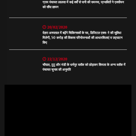
ग्राम पंचायत लालसा में कई वर्षों से पानी की समस्या, प्रभावितों ने एक्सीयन
को सौंपा ज्ञापन
20/02/2020
देहरा अस्पताल में बढ़ेंगे चिकित्सकों के पद, डिजिटल एक्स-रे की सुविधा
मिलेगी, 50 करोड़ की विकास परियोजनाओं की आधारशिलाएं व उद्घाटन
किए
22/12/2020
चौपाल, टूटू और मंडी के धर्मपुर ब्लॉक को छोड़कर शिमला के अन्य ब्लॉक में
पंचायत चुनाव की अनुमति
Video
Player