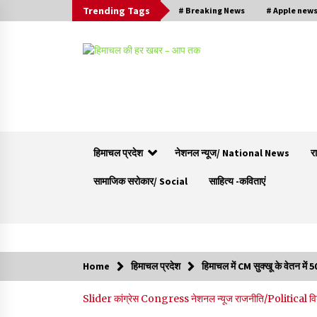
Trending Tags
# Breaking News
# Apple new
हिमाचल प्रदेश
नेशनल न्यूज/ National News
र
सामाजिक सरोकार/ Social
साहित्य -कविताएं
Trending Now
Home
हिमाचल प्रदेश
हिमाचल में CM सुक्खू के वेतन मे
30 बैग की सीमा पर भाजपा का हमला, बोली- कांग्रेस
Slider
कांग्रेस Congress
नेशनल न्यूज
राजनीति/Political
व
सरकार ने सेब उत्पादकों की तोड़ी कमर- संदीपनी
07/08/2026