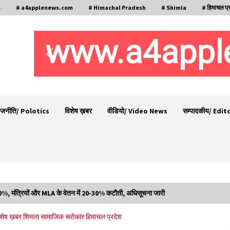
s
# a4applenews.com
# Himachal Pradesh
# Shimla
# हिमाचल प्
ाजनीति/ Polotics
विशेष ख़बर
वीडियो/ Video News
सम्पादकीय/ Edit
ं 50%, मंत्रियों और MLA के वेतन में 20-30% कटौती, अधिसूचना जारी
शिमला पुलिस में बड़ी अनुशासनात्मक कार्रवाई, 3 पुलिसकर्मी
िशेष ख़बर
शिमला
सामाजिक सरोकार
हिमाचल प्रदेश
निलंबित
07/08/2026