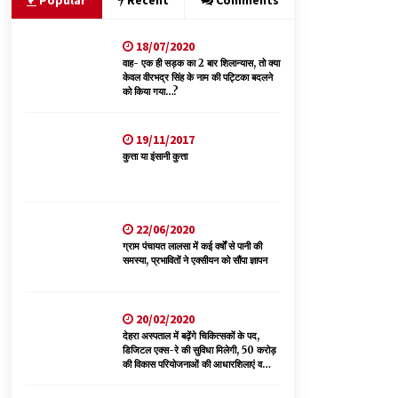
Popular
Recent
Comments
18/07/2020
नितिन गडकरी से मिले विक्रमादित्य सिंह, हिमाचल की सड़क
परियोजनाओं को मिली बड़ी सौगात
वाह- एक ही सड़क का 2 बार शिलान्यास, तो क्या
केवल वीरभद्र सिंह के नाम की पट्टिका बदलने
06/08/2026
को किया गया…?
बड़ी ख़बर – अनुबंध कर्मचारियों को बैक डेट से नहीं मिलेगा
19/11/2017
नियमितीकरण, शिक्षा निदेशालय ने जारी किया स्पष्टीकरण
कुत्ता या इंसानी कुत्ता
05/08/2026
वन विभाग एवं रेड क्रॉस सोसायटी के संयुक्त तत्वावधान में
शूराला में वृक्षारोपण अभियान आयोजित
22/06/2020
05/08/2026
ग्राम पंचायत लालसा में कई वर्षों से पानी की
समस्या, प्रभावितों ने एक्सीयन को सौंपा ज्ञापन
20/02/2020
देहरा अस्पताल में बढ़ेंगे चिकित्सकों के पद,
डिजिटल एक्स-रे की सुविधा मिलेगी, 50 करोड़
की विकास परियोजनाओं की आधारशिलाएं व
उद्घाटन किए