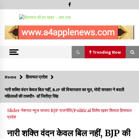
Trending Now
Trending Now
Home
हिमाचल प्रदेश
चंबा में बड़ा बस सड़क हादसा, 3 की मौत कई गंभीर घायल, बैरागढ़ से चंबा आ
नारी शक्ति वंदन केवल बिल नहीं, BJP की विचारधारा का मूल, मोदी सरकार ने बदली
रही थी निजी बस शर्मा कोच
महिलाओं की तकदीर- डॉ जितेंद्र सिंह
08/08/2026
Slider
नेशनल न्यूज
भाजपा BJP
राजनीति/Political
विशेष ख़बर
शिमला
हिमाचल
चौपाल विधायक पर BDC सदस्य राजेश रढाइक का तीखा हमला, मांगा
प्रदेश
इस्तीफा
08/08/2026
नारी शक्ति वंदन केवल बिल नहीं, BJP की