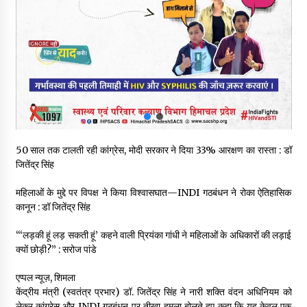
रूपी भावा वन्यजीव अभयारण्य में फिर दिखा जंगलों का ‘खामोश पहरेदार’, दुर्लभ
हिमालयन “सीरो” कैमरे में कैद
06/08/2026
भ्रष्टाचार से अर्जित संपत्ति जब्त कर गरीबों में बांटेगी हिमाचल सरकार -CM
06/08/2026
नितिन गडकरी से मिले विक्रमादित्य सिंह, हिमाचल की सड़क परियोजनाओं को
50 साल तक टालती रही कांग्रेस, मोदी सरकार ने दिया 33% आरक्षण का रास्ता : डॉ
मिली बड़ी सौगात
जितेंद्र सिंह
06/08/2026
महिलाओं के मुद्दे पर विपक्ष ने किया विश्वासघात—INDI गठबंधन ने रोका ऐतिहासिक
आपदा के दौरान मीडिया संचार एवं सूचना प्रबंधन पर शिमला में एक दिवसीय
कानून : डॉ जितेंद्र सिंह
ओरिएंटेशन कार्यशाला आयोजित
06/08/2026
“‘लड़की हूं लड़ सकती हूं’ कहने वाली प्रियंका गांधी ने महिलाओं के अधिकारों की लड़ाई
क्यों छोड़ी?” : सरोज पांडे
नेता प्रतिपक्ष जयराम के आरोप निराधार, सबूत हैं तो सार्वजनिक करें: नरेश
चौहान
एप्पल न्यूज़, शिमला
06/08/2026
केंद्रीय मंत्री (स्वतंत्र प्रभार) डॉ. जितेंद्र सिंह ने नारी शक्ति वंदन अधिनियम को
लेकर कांग्रेस और INDI गठबंधन पर तीखा हमला बोलते हुए कहा कि यह केवल एक