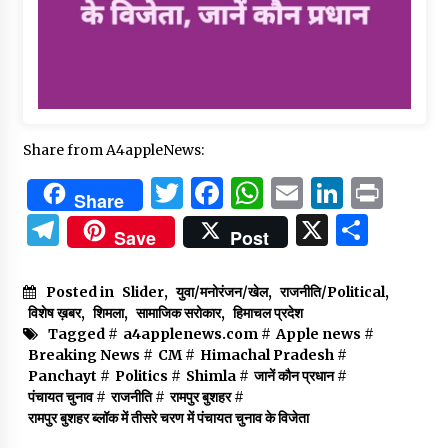
Share from A4appleNews:
Twitter
Facebook
WhatsApp
Email
Linked
Prin
Share
Telegram
X
Shar
Save
Post
Posted in
Slider
,
युवा/मनोरंजन/खेल
,
राजनीति/Political
,
विशेष ख़बर
,
शिमला
,
सामाजिक सरोकार
,
हिमाचल प्रदेश
Tagged #
a4applenews.com
#
Apple news
#
Breaking News
#
CM
#
Himachal Pradesh
#
Panchayt
#
Politics
#
Shimla
#
जानें कौन प्रधान
#
पंचायत चुनाव
#
राजनीति
#
रामपुर बुशहर
#
रामपुर बुशहर ब्लॉक में तीसरे चरण में पंचायत चुनाव के विजेता