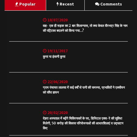
Popular
Recent
Comments
18/07/2020
वाह- एक ही सड़क का 2 बार शिलान्यास, तो क्या केवल वीरभद्र सिंह के नाम
की पट्टिका बदलने को किया गया…?
19/11/2017
कुत्ता या इंसानी कुत्ता
22/06/2020
ग्राम पंचायत लालसा में कई वर्षों से पानी की समस्या, प्रभावितों ने एक्सीयन
को सौंपा ज्ञापन
20/02/2020
देहरा अस्पताल में बढ़ेंगे चिकित्सकों के पद, डिजिटल एक्स-रे की सुविधा
मिलेगी, 50 करोड़ की विकास परियोजनाओं की आधारशिलाएं व उद्घाटन
किए