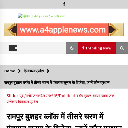
Trending Now
Trending Now
Home
हिमाचल प्रदेश
वन विभाग के एक हजार खिलाड़ी रामपुर में दिखाएंगे जौहर, 11 से 13 सितंबर
रामपुर बुशहर ब्लॉक में तीसरे चरण में पंचायत चुनाव के विजेता, जानें कौन प्रधान
तक आयोजित होगी 27वीं वार्षिक खेलकूद प्रतियोगिता
07/08/2026
Slider
युवा/मनोरंजन/खेल
राजनीति/Political
विशेष ख़बर
शिमला
सामाजिक
सरोकार
हिमाचल प्रदेश
30 बैग की सीमा पर भाजपा का हमला, बोली- कांग्रेस सरकार ने सेब उत्पादकों
की तोड़ी कमर- संदीपनी
रामपुर बुशहर ब्लॉक में तीसरे चरण में
07/08/2026