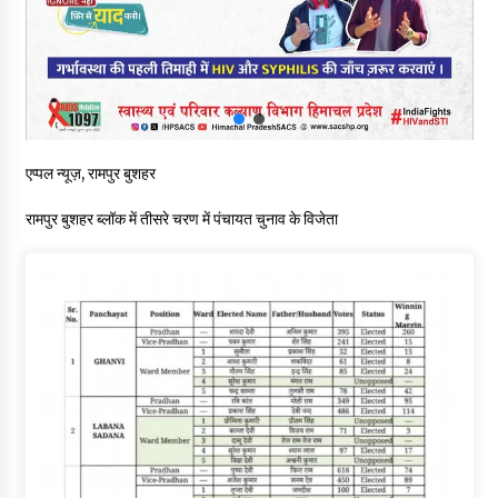
आपदा के दौरान मीडिया संचार एवं सूचना प्रबंधन पर शिमला में एक दिवसीय
ओरिएंटेशन कार्यशाला आयोजित
06/08/2026
नेता प्रतिपक्ष जयराम के आरोप निराधार, सबूत हैं तो सार्वजनिक करें: नरेश
चौहान
06/08/2026
एप्पल न्यूज़, रामपुर बुशहर
रामपुर बुशहर ब्लॉक में तीसरे चरण में पंचायत चुनाव के विजेता
बड़ी ख़बर – अनुबंध कर्मचारियों को बैक डेट से नहीं मिलेगा नियमितीकरण,
शिक्षा निदेशालय ने जारी किया स्पष्टीकरण
05/08/2026
देहरा पुलिस की बड़ी कार्रवाई- 90 लाख नकद और 2 करोड़के सोने के
आभूषण बरामद, 7 आरोपी गिरफ्तार
05/08/2026
पिंजौर-बद्दी फोरलेन परियोजना को मिली बड़ी गति, 378.48 करोड़ की लागत
से बैलेंस कार्य का अवार्ड जारी : हर्ष महाजन
05/08/2026