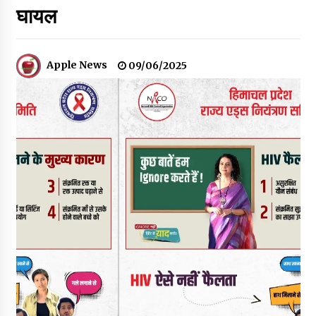
घायल
नितिन गडकरी से मिले विक्रमादित्य सिंह, हिमाचल की सड़क परियोजनाओं को
मिली बड़ी सौगात
06/08/2026
Apple News
09/06/2025
आपदा के दौरान मीडिया संचार एवं सूचना प्रबंधन पर शिमला में एक दिवसीय
ओरिएंटेशन कार्यशाला आयोजित
06/08/2026
नेता प्रतिपक्ष जयराम के आरोप निराधार, सबूत हैं तो सार्वजनिक करें: नरेश
चौहान
06/08/2026
बड़ी ख़बर – अनुबंध कर्मचारियों को बैक डेट से नहीं मिलेगा नियमितीकरण,
शिक्षा निदेशालय ने जारी किया स्पष्टीकरण
05/08/2026
देहरा पुलिस की बड़ी कार्रवाई- 90 लाख नकद और 2 करोड़के सोने के
आभूषण बरामद, 7 आरोपी गिरफ्तार
05/08/2026