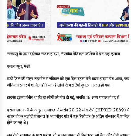
पिंजौर-बद्दी फोरलेन परियोजना को मिली बड़ी गति, 378.48 करोड़ की लागत
से बैलेंस कार्य का अवार्ड जारी : हर्ष महाजन
05/08/2026
वन विभाग एवं रेड क्रॉस सोसायटी के संयुक्त तत्वावधान में शूराला में वृक्षारोपण
अभियान आयोजित
05/08/2026
सनपालु के पास दर्दनाक सड़क हादसा, नेरचौक मेडिकल कॉलेज में चल रहा इलाज
हिमाचल में प्रतिशोध की राजनीति के खिलाफ भाजपा ने शिमला CM आवास
एप्पल न्यूज, मंडी
ओकओवर घेराव में किया शक्ति प्रदर्शन
05/08/2026
मंडी ज़िले की गोहर तहसील में रविवार को एक दिल दहला देने वाला हादसा पेश आया, जब
अंतिम संस्कार में शामिल होने जा रहे लोगों से भरा टेंपो दुर्घटनाग्रस्त हो गया।
भवन एवं अन्य सन्निर्माण कामगार शीघ्र करवाएं ई-श्रम पोर्टल पर पंजीकरण
05/08/2026
हादसा इतना गंभीर था कि दो लोगों की मौत हो गई, जबकि 16 अन्य घायल हो गए हैं।
प्राप्त जानकारी के अनुसार, जाच्छ से करीब 20-22 लोग टेंपो (HP31D-2869) में
सवार होकर मझोठी पंचायत के भवानीपुर गांव में एक रिश्तेदार के अंतिम संस्कार में शामिल
ऊना में PWD का जेई 8 हजार रुपये रिश्वत लेते गिरफ्तार, ठेकेदार का बिल
पास करने के लिए मांगी थी घूस
होने जा रहे थे।
05/08/2026
जब टेंपो सनपालु के पास पहुंचा, तो चालक वाहन से नियंत्रण खो बैठा और टेंपो लगभग