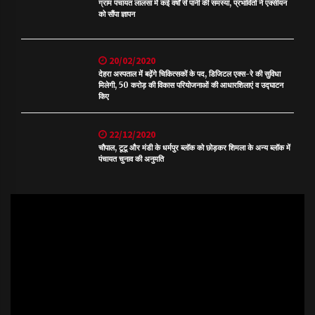
ग्राम पंचायत लालसा में कई वर्षों से पानी की समस्या, प्रभावितों ने एक्सीयन
को सौंपा ज्ञापन
20/02/2020
देहरा अस्पताल में बढ़ेंगे चिकित्सकों के पद, डिजिटल एक्स-रे की सुविधा
मिलेगी, 50 करोड़ की विकास परियोजनाओं की आधारशिलाएं व उद्घाटन
किए
22/12/2020
चौपाल, टूटू और मंडी के धर्मपुर ब्लॉक को छोड़कर शिमला के अन्य ब्लॉक में
पंचायत चुनाव की अनुमति
Video
Player