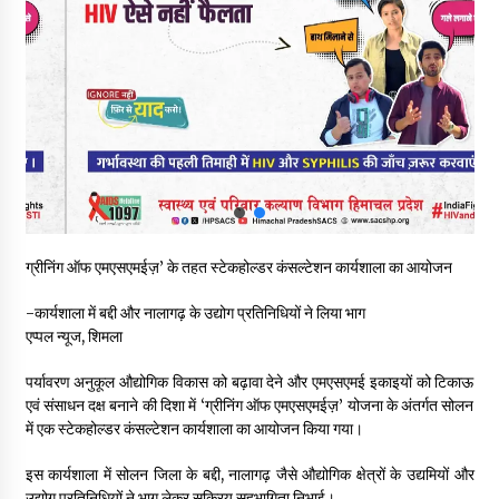
भवन एवं अन्य सन्निर्माण कामगार शीघ्र करवाएं ई-श्रम पोर्टल पर पंजीकरण
05/08/2026
ऊना में PWD का जेई 8 हजार रुपये रिश्वत लेते गिरफ्तार, ठेकेदार का बिल
पास करने के लिए मांगी थी घूस
05/08/2026
स्वास्थ्य विभाग की खरीद में घोटाले की आशंका, स्वतंत्र जांच की मांग, भाजपा
ने कहा- “हर पैसे का हिसाब जनता को मिले”
ग्रीनिंग ऑफ एमएसएमईज़’ के तहत स्टेकहोल्डर कंसल्टेशन कार्यशाला का आयोजन
05/08/2026
-कार्यशाला में बद्दी और नालागढ़ के उद्योग प्रतिनिधियों ने लिया भाग
भाजपा का कांग्रेस सरकार पर हमला, प्रतिशोध की राजनीति के खिलाफ कल
एप्पल न्यूज, शिमला
शिमला में प्रदर्शन, मानसून सत्र में सरकार को घेरने की तैयारी
04/08/2026
पर्यावरण अनुकूल औद्योगिक विकास को बढ़ावा देने और एमएसएमई इकाइयों को टिकाऊ
एवं संसाधन दक्ष बनाने की दिशा में ‘ग्रीनिंग ऑफ एमएसएमईज़’ योजना के अंतर्गत सोलन
में एक स्टेकहोल्डर कंसल्टेशन कार्यशाला का आयोजन किया गया।
पुलिस कांस्टेबल भर्ती के लिए बड़ी राहत, आयु सीमा में 1 वर्ष की छूट आवेदन की
अंतिम तिथि अब 21 अगस्त
04/08/2026
इस कार्यशाला में सोलन जिला के बद्दी, नालागढ़ जैसे औद्योगिक क्षेत्रों के उद्यमियों और
उद्योग प्रतिनिधियों ने भाग लेकर सक्रिय सहभागिता निभाई।