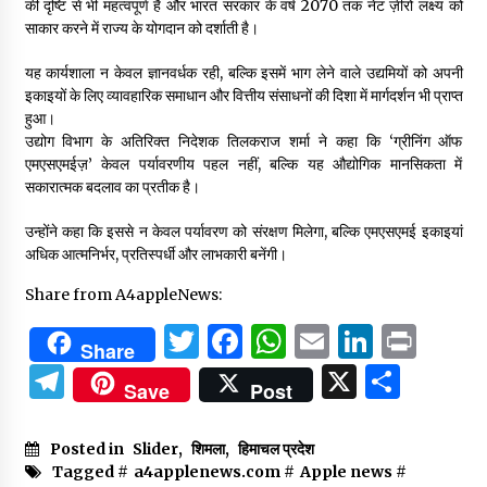
की दृष्टि से भी महत्वपूर्ण है और भारत सरकार के वर्ष 2070 तक नेट ज़ीरो लक्ष्य को
साकार करने में राज्य के योगदान को दर्शाती है।
यह कार्यशाला न केवल ज्ञानवर्धक रही, बल्कि इसमें भाग लेने वाले उद्यमियों को अपनी
इकाइयों के लिए व्यावहारिक समाधान और वित्तीय संसाधनों की दिशा में मार्गदर्शन भी प्राप्त
हुआ।
उद्योग विभाग के अतिरिक्त निदेशक तिलकराज शर्मा ने कहा कि ‘ग्रीनिंग ऑफ
एमएसएमईज़’ केवल पर्यावरणीय पहल नहीं, बल्कि यह औद्योगिक मानसिकता में
सकारात्मक बदलाव का प्रतीक है।
उन्होंने कहा कि इससे न केवल पर्यावरण को संरक्षण मिलेगा, बल्कि एमएसएमई इकाइयां
अधिक आत्मनिर्भर, प्रतिस्पर्धी और लाभकारी बनेंगी।
Share from A4appleNews:
Twitter
Facebook
WhatsApp
Email
Linked
Prin
Share
Telegram
X
Shar
Save
Post
Posted in
Slider
,
शिमला
,
हिमाचल प्रदेश
Tagged #
a4applenews.com
#
Apple news
#