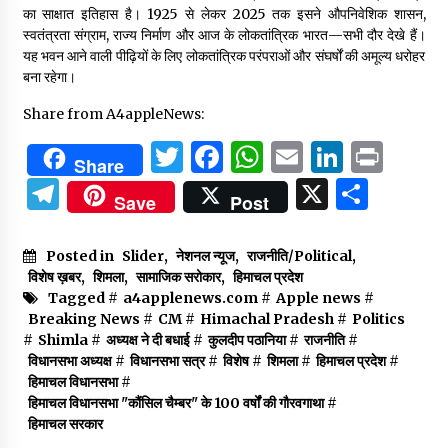
का साक्षात इतिहास है। 1925 से लेकर 2025 तक इसने औपनिवेशिक शासन,
स्वतंत्रता संग्राम, राज्य निर्माण और आज के लोकतांत्रिक भारत—सभी दौर देखे हैं।
यह भवन आने वाली पीढ़ियों के लिए लोकतांत्रिक परंपराओं और संघर्षों की अमूल्य धरोहर
बना रहेगा।
Share from A4appleNews:
Twitter
Facebook
WhatsApp
Email
Linked
Prin
Share
Telegram
X
Shar
Save
Post
Posted in
Slider
,
नेशनल न्यूज
,
राजनीति/Political
,
विशेष ख़बर
,
शिमला
,
सामाजिक सरोकार
,
हिमाचल प्रदेश
Tagged #
a4applenews.com
#
Apple news
#
Breaking News
#
CM
#
Himachal Pradesh
#
Politics
#
Shimla
#
अध्यक्ष ने दी बधाई
#
कुलदीप पठानिया
#
राजनीति
#
विधानसभा अध्यक्ष
#
विधानसभा सत्र
#
विशेष
#
शिमला
#
हिमाचल प्रदेश
#
हिमाचल विधानसभा
#
हिमाचल विधानसभा "कौंसिल चैम्बर" के 100 वर्षों की गौरवगाथा
#
हिमाचल सरकार