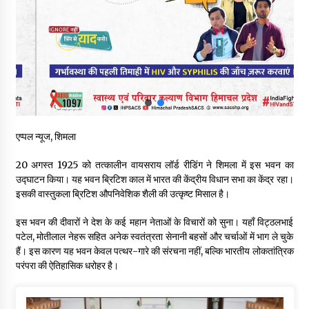
शिमला पुलिस में बड़ी अनुशासनात्मक कार्रवाई, 3 पुलिसकर्मी निलंबित
07/08/2026
6 साल में पीएम नरेंद्र मोदी के विदेश दौरों पर 557 करोड़ खर्च, सरकार ने
संसद में दी जानकारी
07/08/2026
एप्पल न्यूज, शिमला
रूपी भावा वन्यजीव अभयारण्य में फिर दिखा जंगलों का ‘खामोश पहरेदार’, दुर्लभ
हिमालयन “सीरो” कैमरे में कैद
20 अगस्त 1925 को तत्कालीन वायसराय लॉर्ड रीडिंग ने शिमला में इस भवन का
06/08/2026
उद्घाटन किया। यह भवन ब्रिटिश काल में भारत की केंद्रीय विधान सभा का केंद्र रहा।
इसकी वास्तुकला ब्रिटिश औपनिवेशिक शैली की उत्कृष्ट मिसाल है।
भ्रष्टाचार से अर्जित संपत्ति जब्त कर गरीबों में बांटेगी हिमाचल सरकार -CM
06/08/2026
इस भवन की दीवारों ने देश के कई महान नेताओं के विचारों को सुना। यहाँ विट्ठलभाई
पटेल, मोतीलाल नेहरू सहित अनेक स्वतंत्रता सेनानी बहसों और चर्चाओं में भाग ले चुके
हैं। इस कारण यह भवन केवल पत्थर-गारे की संरचना नहीं, बल्कि भारतीय लोकतांत्रिक
परंपरा की ऐतिहासिक धरोहर है।
नितिन गडकरी से मिले विक्रमादित्य सिंह, हिमाचल की सड़क परियोजनाओं को
मिली बड़ी सौगात
06/08/2026