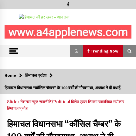
Trending Now
Trending Now
Home
हिमाचल प्रदेश
हिमाचल सरकार मछुआरों को नावों और मछली पकड़ने के उपकरणों पर डे रही
हिमाचल विधानसभा “कौंसिल चैम्बर” के 100 वर्षों की गौरवगाथा, अध्यक्ष ने दी बधाई
70 से 90% तक सब्सिडी
08/08/2026
Slider
नेशनल न्यूज
राजनीति/Political
विशेष ख़बर
शिमला
सामाजिक सरोकार
हिमाचल प्रदेश
चंबा के बैरागढ़ में दर्दनाक बस हादसा, 7 की मौत, 11 घायल, राज्यपाल CM व
कुलदीप पठानिया सहित नेताओं ने जताया शोक
हिमाचल विधानसभा “कौंसिल चैम्बर” के
08/08/2026