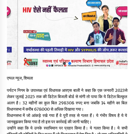
देहरा पुलिस की बड़ी कार्रवाई- 90 लाख नकद और 2 करोड़के सोने के
आभूषण बरामद, 7 आरोपी गिरफ्तार
05/08/2026
पिंजौर-बद्दी फोरलेन परियोजना को मिली बड़ी गति, 378.48 करोड़ की लागत
से बैलेंस कार्य का अवार्ड जारी : हर्ष महाजन
05/08/2026
वन विभाग एवं रेड क्रॉस सोसायटी के संयुक्त तत्वावधान में शूराला में वृक्षारोपण
अभियान आयोजित
05/08/2026
एप्पल न्यूज, शिमला
हिमाचल में प्रतिशोध की राजनीति के खिलाफ भाजपा ने शिमला CM आवास
पर्यटन निगम के उपाध्यक्ष एवं विधायक आरएस बाली ने कहा कि एक जनवरी 2023से
ओकओवर घेराव में किया शक्ति प्रदर्शन
लेकर जुलाई 2025 तक की डिटेल बिजली बोर्ड से मांगी तो पाया कि ये डिटेल बिल्कुल
05/08/2026
अलग है। 32 महीनों का कुल बिल 298308 रुपए बना जबकि 14 महीने का बिल
विधानसभा में करीब 678000 से अधिक दिखाया गया।
विधानसभा में जो आंकड़े रखे गया हैं वे पूरी तरह से गलत हैं। ये गंभीर विषय है ये ये
भवन एवं अन्य सन्निर्माण कामगार शीघ्र करवाएं ई-श्रम पोर्टल पर पंजीकरण
जानबूझकर किया गया है तो इस पर कार्रवाई की जानी चाहिए।
05/08/2026
उन्होंने कहा कि ये उनके स्वाभिमान पर प्रहार किया है। ये गलत किया है। ये सभी