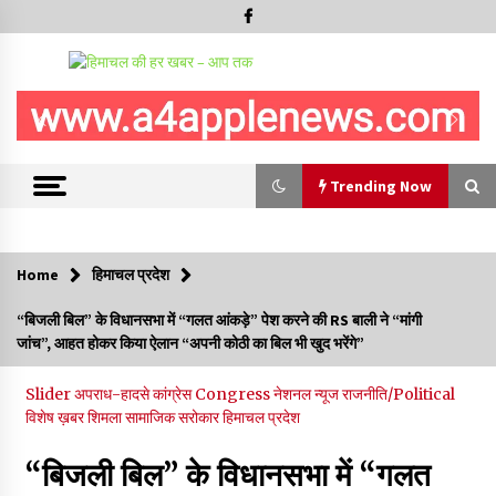
Trending Now
Trending Now
Home
हिमाचल प्रदेश
6 साल में पीएम नरेंद्र मोदी के विदेश दौरों पर 557 करोड़ खर्च, सरकार ने
“बिजली बिल” के विधानसभा में “गलत आंकड़े” पेश करने की RS बाली ने “मांगी
संसद में दी जानकारी
जांच”, आहत होकर किया ऐलान “अपनी कोठी का बिल भी खुद भरेंगे”
07/08/2026
Slider
अपराध-हादसे
कांग्रेस Congress
नेशनल न्यूज
राजनीति/Political
रूपी भावा वन्यजीव अभयारण्य में फिर दिखा जंगलों का ‘खामोश पहरेदार’, दुर्लभ
विशेष ख़बर
शिमला
सामाजिक सरोकार
हिमाचल प्रदेश
हिमालयन “सीरो” कैमरे में कैद
06/08/2026
“बिजली बिल” के विधानसभा में “गलत