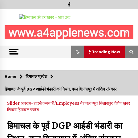
Trending Now
Trending Now
Home
हिमाचल प्रदेश
रूपी भावा वन्यजीव अभयारण्य में फिर दिखा जंगलों का ‘खामोश पहरेदार’, दुर्लभ
हिमाचल के पूर्व DGP आईडी भंडारी का निधन, कल बिलासपुर में अंतिम संस्कार
हिमालयन “सीरो” कैमरे में कैद
06/08/2026
Slider
अपराध-हादसे
कर्मचारी/Employees
नेशनल न्यूज
बिलासपुर
विशेष ख़बर
शिमला
हिमाचल प्रदेश
भ्रष्टाचार से अर्जित संपत्ति जब्त कर गरीबों में बांटेगी हिमाचल सरकार -CM
06/08/2026
हिमाचल के पूर्व DGP आईडी भंडारी का