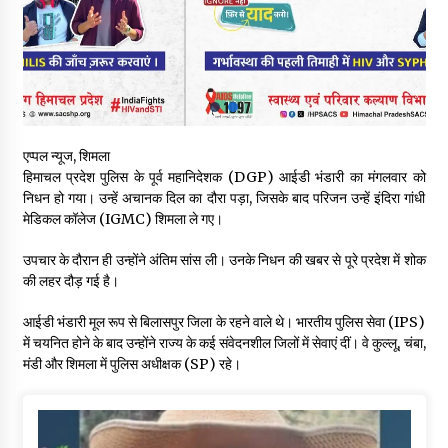
पिंजौर-बद्दी फोरलेन परियोजना को मिली बड़ी गति, 378.48 करोड़ की लागत
से बैलेंस कार्य का अवार्ड जारी : हर्ष महाजन
05/08/2026
वन विभाग एवं रेड क्रॉस सोसायटी के संयुक्त तत्वावधान में शूराला में वृक्षारोपण
अभियान आयोजित
05/08/2026
एप्पल न्यूज, शिमला
हिमाचल प्रदेश पुलिस के पूर्व महानिदेशक (DGP) आईडी भंडारी का मंगलवार को
निधन हो गया। उन्हें अचानक दिल का दौरा पड़ा, जिसके बाद परिजन उन्हें इंदिरा गांधी
हिमाचल में प्रतिशोध की राजनीति के खिलाफ भाजपा ने शिमला CM आवास
मेडिकल कॉलेज (IGMC) शिमला ले गए।
ओकओवर घेराव में किया शक्ति प्रदर्शन
05/08/2026
उपचार के दौरान ही उन्होंने अंतिम सांस ली। उनके निधन की खबर से पूरे प्रदेश में शोक
की लहर दौड़ गई है।
भवन एवं अन्य सन्निर्माण कामगार शीघ्र करवाएं ई-श्रम पोर्टल पर पंजीकरण
05/08/2026
आईडी भंडारी मूल रूप से बिलासपुर जिला के रहने वाले थे। भारतीय पुलिस सेवा (IPS)
में चयनित होने के बाद उन्होंने राज्य के कई संवेदनशील जिलों में सेवाएं दीं। वे कुल्लू, चंबा,
मंडी और शिमला में पुलिस अधीक्षक (SP) रहे।
ऊना में PWD का जेई 8 हजार रुपये रिश्वत लेते गिरफ्तार, ठेकेदार का बिल
पास करने के लिए मांगी थी घूस
05/08/2026