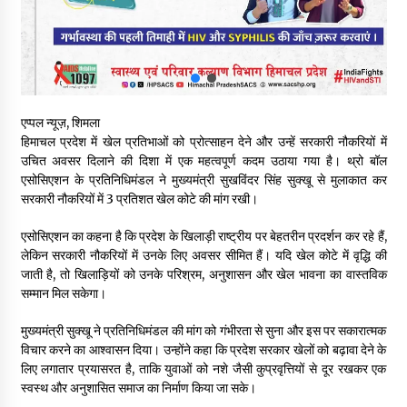
स्वास्थ्य विभाग की खरीद में घोटाले की आशंका, स्वतंत्र जांच की मांग, भाजपा
ने कहा- “हर पैसे का हिसाब जनता को मिले”
05/08/2026
भाजपा का कांग्रेस सरकार पर हमला, प्रतिशोध की राजनीति के खिलाफ कल
शिमला में प्रदर्शन, मानसून सत्र में सरकार को घेरने की तैयारी
एप्पल न्यूज़, शिमला
04/08/2026
हिमाचल प्रदेश में खेल प्रतिभाओं को प्रोत्साहन देने और उन्हें सरकारी नौकरियों में
उचित अवसर दिलाने की दिशा में एक महत्वपूर्ण कदम उठाया गया है। थ्रो बॉल
एसोसिएशन के प्रतिनिधिमंडल ने मुख्यमंत्री सुखविंदर सिंह सुक्खू से मुलाकात कर
पुलिस कांस्टेबल भर्ती के लिए बड़ी राहत, आयु सीमा में 1 वर्ष की छूट आवेदन की
सरकारी नौकरियों में 3 प्रतिशत खेल कोटे की मांग रखी।
अंतिम तिथि अब 21 अगस्त
04/08/2026
एसोसिएशन का कहना है कि प्रदेश के खिलाड़ी राष्ट्रीय पर बेहतरीन प्रदर्शन कर रहे हैं,
लेकिन सरकारी नौकरियों में उनके लिए अवसर सीमित हैं। यदि खेल कोटे में वृद्धि की
हिमाचल सरकार लाएगी नई “स्वास्थ्य बीमा नीति”, गरीब परिवारों के लिए
जाती है, तो खिलाड़ियों को उनके परिश्रम, अनुशासन और खेल भावना का वास्तविक
उपलब्ध होगी बेहतरीन उपचार सुविधा- CM
सम्मान मिल सकेगा।
04/08/2026
मुख्यमंत्री सुक्खू ने प्रतिनिधिमंडल की मांग को गंभीरता से सुना और इस पर सकारात्मक
विचार करने का आश्वासन दिया। उन्होंने कहा कि प्रदेश सरकार खेलों को बढ़ावा देने के
डॉ. परमार की 120वीं जयंती पर मुख्यमंत्री बोले— उनकी नीतियों को धरातल
पर उतारने के लिए सरकार प्रतिबद्ध
लिए लगातार प्रयासरत है, ताकि युवाओं को नशे जैसी कुप्रवृत्तियों से दूर रखकर एक
04/08/2026
स्वस्थ और अनुशासित समाज का निर्माण किया जा सके।