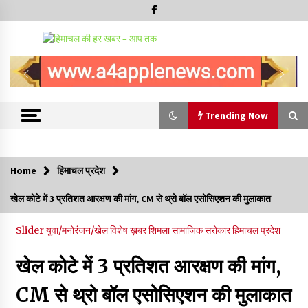
Trending Now
Trending Now
Home
हिमाचल प्रदेश
बड़ी ख़बर – अनुबंध कर्मचारियों को बैक डेट से नहीं मिलेगा नियमितीकरण,
खेल कोटे में 3 प्रतिशत आरक्षण की मांग, CM से थ्रो बॉल एसोसिएशन की मुलाकात
शिक्षा निदेशालय ने जारी किया स्पष्टीकरण
05/08/2026
Slider
युवा/मनोरंजन/खेल
विशेष ख़बर
शिमला
सामाजिक सरोकार
हिमाचल प्रदेश
देहरा पुलिस की बड़ी कार्रवाई- 90 लाख नकद और 2 करोड़के सोने के
खेल कोटे में 3 प्रतिशत आरक्षण की मांग,
आभूषण बरामद, 7 आरोपी गिरफ्तार
05/08/2026
CM से थ्रो बॉल एसोसिएशन की मुलाकात