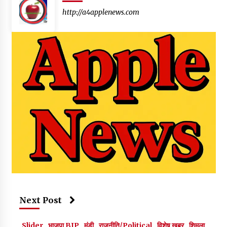
http://a4applenews.com
Next Post
Slider
भाजपा BJP
मंडी
राजनीति/Political
विशेष ख़बर
शिमला