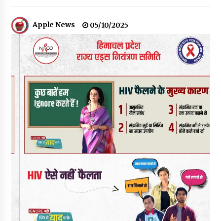
पिंजौर-बद्दी फोरलेन परियोजना को मिली बड़ी गति, 378.48 करोड़ की लागत
से बैलेंस कार्य का अवार्ड जारी : हर्ष महाजन
Apple News
05/10/2025
05/08/2026
वन विभाग एवं रेड क्रॉस सोसायटी के संयुक्त तत्वावधान में शूराला में वृक्षारोपण
अभियान आयोजित
05/08/2026
हिमाचल में प्रतिशोध की राजनीति के खिलाफ भाजपा ने शिमला CM आवास
ओकओवर घेराव में किया शक्ति प्रदर्शन
05/08/2026
भवन एवं अन्य सन्निर्माण कामगार शीघ्र करवाएं ई-श्रम पोर्टल पर पंजीकरण
05/08/2026
ऊना में PWD का जेई 8 हजार रुपये रिश्वत लेते गिरफ्तार, ठेकेदार का बिल
पास करने के लिए मांगी थी घूस
05/08/2026