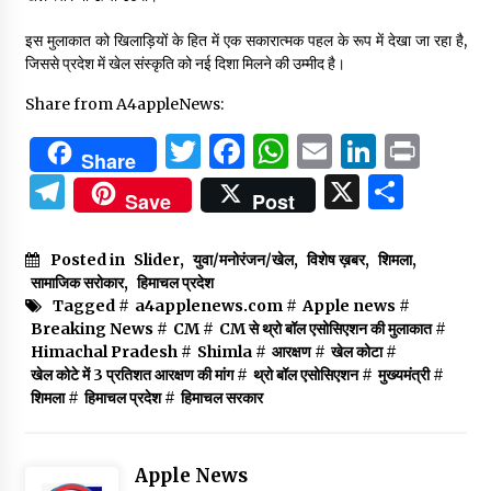
इस मुलाकात को खिलाड़ियों के हित में एक सकारात्मक पहल के रूप में देखा जा रहा है,
जिससे प्रदेश में खेल संस्कृति को नई दिशा मिलने की उम्मीद है।
Share from A4appleNews:
Twitter
Facebook
WhatsApp
Email
Linked
Prin
Share
Telegram
X
Shar
Save
Post
Posted in
Slider
,
युवा/मनोरंजन/खेल
,
विशेष ख़बर
,
शिमला
,
सामाजिक सरोकार
,
हिमाचल प्रदेश
Tagged #
a4applenews.com
#
Apple news
#
Breaking News
#
CM
#
CM से थ्रो बॉल एसोसिएशन की मुलाकात
#
Himachal Pradesh
#
Shimla
#
आरक्षण
#
खेल कोटा
#
खेल कोटे में 3 प्रतिशत आरक्षण की मांग
#
थ्रो बॉल एसोसिएशन
#
मुख्यमंत्री
#
शिमला
#
हिमाचल प्रदेश
#
हिमाचल सरकार
Apple News