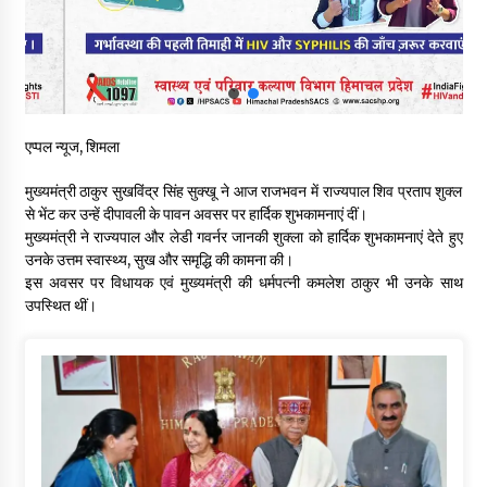
वन विभाग के एक हजार खिलाड़ी रामपुर में दिखाएंगे जौहर, 11 से 13 सितंबर
तक आयोजित होगी 27वीं वार्षिक खेलकूद प्रतियोगिता
07/08/2026
30 बैग की सीमा पर भाजपा का हमला, बोली- कांग्रेस सरकार ने सेब उत्पादकों
की तोड़ी कमर- संदीपनी
एप्पल न्यूज, शिमला
07/08/2026
मुख्यमंत्री ठाकुर सुखविंद्र सिंह सुक्खू ने आज राजभवन में राज्यपाल शिव प्रताप शुक्ल
शिमला पुलिस में बड़ी अनुशासनात्मक कार्रवाई, 3 पुलिसकर्मी निलंबित
से भेंट कर उन्हें दीपावली के पावन अवसर पर हार्दिक शुभकामनाएं दीं।
07/08/2026
मुख्यमंत्री ने राज्यपाल और लेडी गवर्नर जानकी शुक्ला को हार्दिक शुभकामनाएं देते हुए
उनके उत्तम स्वास्थ्य, सुख और समृद्धि की कामना की।
इस अवसर पर विधायक एवं मुख्यमंत्री की धर्मपत्नी कमलेश ठाकुर भी उनके साथ
उपस्थित थीं।
6 साल में पीएम नरेंद्र मोदी के विदेश दौरों पर 557 करोड़ खर्च, सरकार ने
संसद में दी जानकारी
07/08/2026
रूपी भावा वन्यजीव अभयारण्य में फिर दिखा जंगलों का ‘खामोश पहरेदार’, दुर्लभ
हिमालयन “सीरो” कैमरे में कैद
06/08/2026