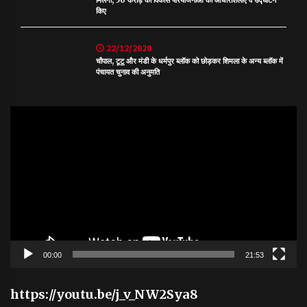
मिलेगी, 50 करोड़ की विकास परियोजनाओं की आधारशिलाएं व उद्घाटन
किए
22/12/2020
चौपाल, टूटू और मंडी के धर्मपुर ब्लॉक को छोड़कर शिमला के अन्य ब्लॉक में
पंचायत चुनाव की अनुमति
Video
Player
00:00
21:53
https://youtu.be/j_v_NW2Sya8