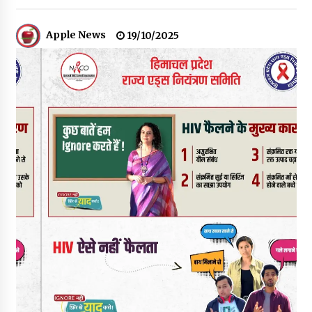
हिमाचल सरकार मछुआरों को नावों और मछली पकड़ने के उपकरणों पर डे रही
70 से 90% तक सब्सिडी
08/08/2026
Apple News
19/10/2025
चंबा के बैरागढ़ में दर्दनाक बस हादसा, 7 की मौत, 11 घायल, राज्यपाल CM व
कुलदीप पठानिया सहित नेताओं ने जताया शोक
08/08/2026
चंबा में बड़ा बस सड़क हादसा, 3 की मौत कई गंभीर घायल, बैरागढ़ से चंबा आ
रही थी निजी बस शर्मा कोच
08/08/2026
चौपाल विधायक पर BDC सदस्य राजेश रढाइक का तीखा हमला, मांगा
इस्तीफा
08/08/2026
हमीरपुर के बड़सर में मनाया जाएगा राज्यस्तरीय स्वतंत्रता दिवस समारोह, CM
सुक्खू करेंगे ध्वजारोहण
07/08/2026