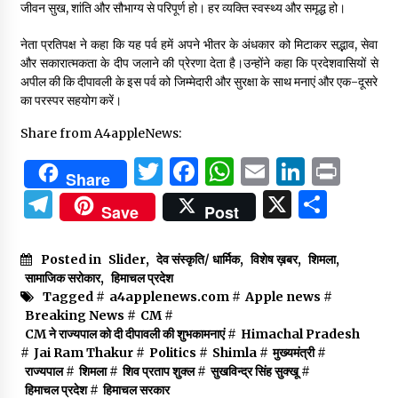
जीवन सुख, शांति और सौभाग्य से परिपूर्ण हो। हर व्यक्ति स्वस्थ्य और समृद्ध हो।
नेता प्रतिपक्ष ने कहा कि यह पर्व हमें अपने भीतर के अंधकार को मिटाकर सद्भाव, सेवा
और सकारात्मकता के दीप जलाने की प्रेरणा देता है।उन्होंने कहा कि प्रदेशवासियों से
अपील की कि दीपावली के इस पर्व को जिम्मेदारी और सुरक्षा के साथ मनाएं और एक-दूसरे
का परस्पर सहयोग करें।
Share from A4appleNews:
Twitter
Facebook
WhatsApp
Email
Linked
Prin
Share
Telegram
X
Shar
Save
Post
Posted in
Slider
,
देव संस्कृति/ धार्मिक
,
विशेष ख़बर
,
शिमला
,
सामाजिक सरोकार
,
हिमाचल प्रदेश
Tagged #
a4applenews.com
#
Apple news
#
Breaking News
#
CM
#
CM ने राज्यपाल को दी दीपावली की शुभकामनाएं
#
Himachal Pradesh
#
Jai Ram Thakur
#
Politics
#
Shimla
#
मुख्यमंत्री
#
राज्यपाल
#
शिमला
#
शिव प्रताप शुक्ल
#
सुखविन्द्र सिंह सुक्खू
#
हिमाचल प्रदेश
#
हिमाचल सरकार