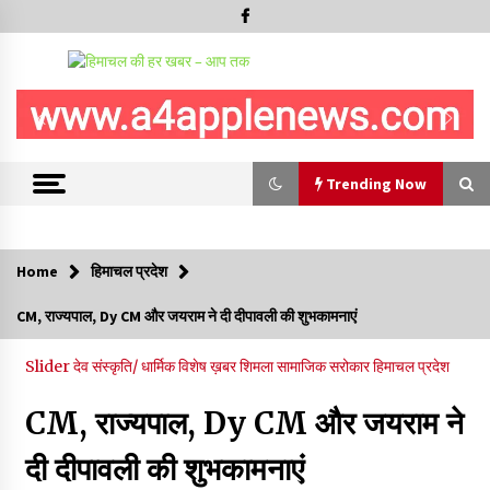
Trending Now
Trending Now
Home
हिमाचल प्रदेश
5 किलो अफीम डोडा/पोस्त बरामदगी मामले में कुल्लू सैंज से मुख्य सप्लायर
CM, राज्यपाल, Dy CM और जयराम ने दी दीपावली की शुभकामनाएं
गिरफ्तार
09/08/2026
Slider
देव संस्कृति/ धार्मिक
विशेष ख़बर
शिमला
सामाजिक सरोकार
हिमाचल प्रदेश
सुधीर शर्मा अपनी बोल-वाणी सुधारें, हिमाचली संस्कृति के अनुरूप करें भाषा का
प्रयोग- राजेश धर्माणी
CM, राज्यपाल, Dy CM और जयराम ने
08/08/2026
दी दीपावली की शुभकामनाएं