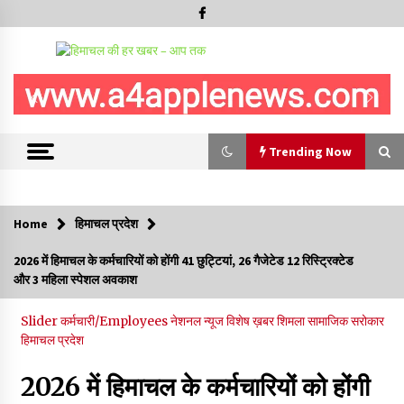
Trending Now
Trending Now
Home
हिमाचल प्रदेश
चंबा में बड़ा बस सड़क हादसा, 3 की मौत कई गंभीर घायल, बैरागढ़ से चंबा आ
2026 में हिमाचल के कर्मचारियों को होंगी 41 छुट्टियां, 26 गैजेटेड 12 रिस्ट्रिक्टेड
रही थी निजी बस शर्मा कोच
और 3 महिला स्पेशल अवकाश
08/08/2026
Slider
कर्मचारी/Employees
नेशनल न्यूज
विशेष ख़बर
शिमला
सामाजिक सरोकार
चौपाल विधायक पर BDC सदस्य राजेश रढाइक का तीखा हमला, मांगा
हिमाचल प्रदेश
इस्तीफा
08/08/2026
2026 में हिमाचल के कर्मचारियों को होंगी