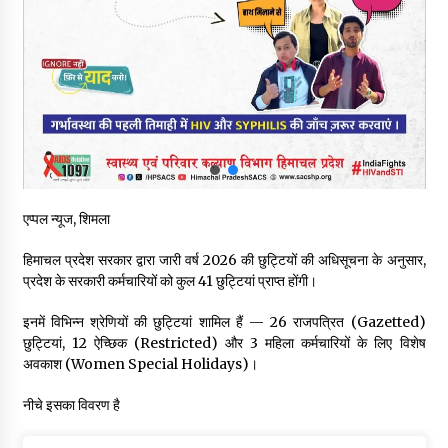
रूपी भावा वन्यजीव अभयारण्य में फिर दिखा जंगलों का ‘खामोश पहरेदार’, दुर्लभ
हिमालयन “सीरो” कैमरे में कैद
06/08/2026
भ्रष्टाचार से अर्जित संपत्ति जब्त कर गरीबों में बांटेगी हिमाचल सरकार -CM
06/08/2026
नितिन गडकरी से मिले विक्रमादित्य सिंह, हिमाचल की सड़क परियोजनाओं को
एप्पल न्यूज, शिमला
मिली बड़ी सौगात
06/08/2026
हिमाचल प्रदेश सरकार द्वारा जारी वर्ष 2026 की छुट्टियों की अधिसूचना के अनुसार,
प्रदेश के सरकारी कर्मचारियों को कुल 41 छुट्टियां प्राप्त होंगी।
आपदा के दौरान मीडिया संचार एवं सूचना प्रबंधन पर शिमला में एक दिवसीय
ओरिएंटेशन कार्यशाला आयोजित
इनमें विभिन्न श्रेणियों की छुट्टियां शामिल हैं — 26 राजपत्रित (Gazetted)
06/08/2026
छुट्टियां, 12 ऐच्छिक (Restricted) और 3 महिला कर्मचारियों के लिए विशेष
अवकाश (Women Special Holidays)।
नेता प्रतिपक्ष जयराम के आरोप निराधार, सबूत हैं तो सार्वजनिक करें: नरेश
चौहान
नीचे इसका विवरण है
06/08/2026