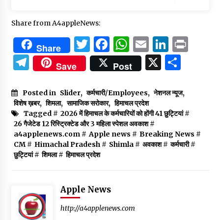
Share from A4appleNews:
Twitter
Facebook
WhatsApp
Email
Linked
Prin
Share
Telegram
X
Shar
Save
Post
Posted in
Slider
,
कर्मचारी/Employees
,
नेशनल न्यूज
,
विशेष ख़बर
,
शिमला
,
सामाजिक सरोकार
,
हिमाचल प्रदेश
Tagged #
2026 में हिमाचल के कर्मचारियों को होंगी 41 छुट्टियां
#
26 गैजेटेड 12 रिस्ट्रिक्टेड और 3 महिला स्पेशल अवकाश
#
a4applenews.com
#
Apple news
#
Breaking News
#
CM
#
Himachal Pradesh
#
Shimla
#
अवकाश
#
कर्मचारी
#
छुट्टियां
#
शिमला
#
हिमाचल प्रदेश
Apple News
http://a4applenews.com