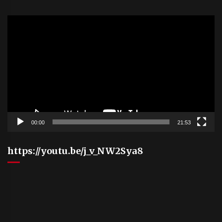
Video
Player
00:00
21:53
https://youtu.be/j_v_NW2Sya8