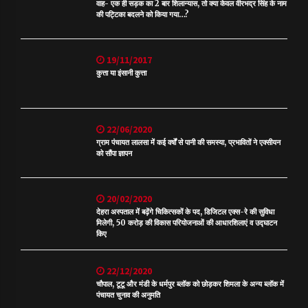
वाह- एक ही सड़क का 2 बार शिलान्यास, तो क्या केवल वीरभद्र सिंह के नाम
की पट्टिका बदलने को किया गया…?
19/11/2017
कुत्ता या इंसानी कुत्ता
22/06/2020
ग्राम पंचायत लालसा में कई वर्षों से पानी की समस्या, प्रभावितों ने एक्सीयन
को सौंपा ज्ञापन
20/02/2020
देहरा अस्पताल में बढ़ेंगे चिकित्सकों के पद, डिजिटल एक्स-रे की सुविधा
मिलेगी, 50 करोड़ की विकास परियोजनाओं की आधारशिलाएं व उद्घाटन
किए
22/12/2020
चौपाल, टूटू और मंडी के धर्मपुर ब्लॉक को छोड़कर शिमला के अन्य ब्लॉक में
पंचायत चुनाव की अनुमति