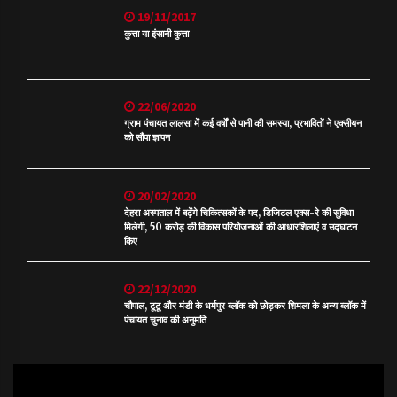
19/11/2017
कुत्ता या इंसानी कुत्ता
22/06/2020
ग्राम पंचायत लालसा में कई वर्षों से पानी की समस्या, प्रभावितों ने एक्सीयन
को सौंपा ज्ञापन
20/02/2020
देहरा अस्पताल में बढ़ेंगे चिकित्सकों के पद, डिजिटल एक्स-रे की सुविधा
मिलेगी, 50 करोड़ की विकास परियोजनाओं की आधारशिलाएं व उद्घाटन
किए
22/12/2020
चौपाल, टूटू और मंडी के धर्मपुर ब्लॉक को छोड़कर शिमला के अन्य ब्लॉक में
पंचायत चुनाव की अनुमति
Video
Player