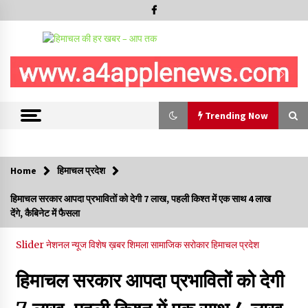
Trending Now
Trending Now
Home
हिमाचल प्रदेश
बड़ी ख़बर – अनुबंध कर्मचारियों को बैक डेट से नहीं मिलेगा नियमितीकरण,
हिमाचल सरकार आपदा प्रभावितों को देगी 7 लाख, पहली किश्त में एक साथ 4 लाख
शिक्षा निदेशालय ने जारी किया स्पष्टीकरण
देंगे, कैबिनेट में फैसला
05/08/2026
Slider
नेशनल न्यूज
विशेष ख़बर
शिमला
सामाजिक सरोकार
हिमाचल प्रदेश
देहरा पुलिस की बड़ी कार्रवाई- 90 लाख नकद और 2 करोड़के सोने के
आभूषण बरामद, 7 आरोपी गिरफ्तार
हिमाचल सरकार आपदा प्रभावितों को देगी
05/08/2026