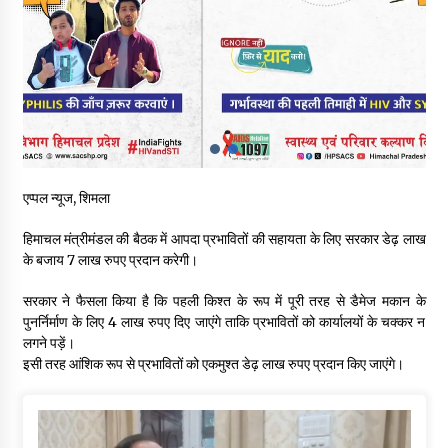
स्वास्थ्य विभाग की खरीद में घोटाले की आशंका, स्वतंत्र जांच की मांग, भाजपा
ने कहा- “हर पैसे का हिसाब जनता को मिले”
05/08/2026
भाजपा का कांग्रेस सरकार पर हमला, प्रतिशोध की राजनीति के खिलाफ कल
शिमला में प्रदर्शन, मानसून सत्र में सरकार को घेरने की तैयारी
04/08/2026
एप्पल न्यूज, शिमला
पुलिस कांस्टेबल भर्ती के लिए बड़ी राहत, आयु सीमा में 1 वर्ष की छूट आवेदन की
अंतिम तिथि अब 21 अगस्त
हिमाचल मंत्रीमंडल की बैठक में आपदा प्रभावितों की सहायता के लिए सरकार डेढ़ लाख
04/08/2026
के बजाय 7 लाख रुपए प्रदान करेगी।
हिमाचल सरकार लाएगी नई “स्वास्थ्य बीमा नीति”, गरीब परिवारों के लिए
सरकार ने फैसला किया है कि पहली किश्त के रूप में पूरी तरह से डैमेज मकान के
उपलब्ध होगी बेहतरीन उपचार सुविधा- CM
पुनर्निर्माण के लिए 4 लाख रुपए दिए जाएंगे ताकि प्रभावितों को कार्यालयों के चक्कर न
04/08/2026
लगने पड़ें।
इसी तरह आंशिक रूप से प्रभावितों को एकमुश्त डेढ़ लाख रुपए प्रदान किए जाएंगे।
डॉ. परमार की 120वीं जयंती पर मुख्यमंत्री बोले— उनकी नीतियों को धरातल
पर उतारने के लिए सरकार प्रतिबद्ध
04/08/2026