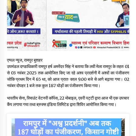
बड़ी ख़बर – अनुबंध कर्मचारियों को बैक डेट से नहीं मिलेगा नियमितीकरण,
शिक्षा निदेशालय ने जारी किया स्पष्टीकरण
05/08/2026
देहरा पुलिस की बड़ी कार्रवाई- 90 लाख नकद और 2 करोड़के सोने के
आभूषण बरामद, 7 आरोपी गिरफ्तार
05/08/2026
एप्पल न्यूज, रामपुर बुशहर
पिंजौर-बद्दी फोरलेन परियोजना को मिली बड़ी गति, 378.48 करोड़ की लागत
उपमंडल दण्डाधिकारी रामपुर हर्ष अमरेंदर सिंह ने बताया कि लवी मेला रामपुर के तहत 01
से बैलेंस कार्य का अवार्ड जारी : हर्ष महाजन
से 03 नवंबर 2025 तक आयोजित किए जा रहे अश्व प्रदर्शनी में अश्वों का पंजीकरण
05/08/2026
जोकि प्रथम दिन में 65 था, को आज प्रातः काल 9.00 बजे से आगे बढ़ाया गया। 02
नवंबर दोपहर 1 बजे तक कुल 187 घोड़ों का पंजीकरण किया गया।
वन विभाग एवं रेड क्रॉस सोसायटी के संयुक्त तत्वावधान में शूराला में वृक्षारोपण
अभियान आयोजित
भारतीय सेना, रिमाउंट वेटनरी कॉर्पस, 22 मोबाइल, एवरी पट्टी द्वारा आज भी एक उपचार
05/08/2026
कैंप लगाया गया तथा ब्रुक्स इंडिया लिमिटेड द्वारा शिविर आयोजित किया गया।
हिमाचल में प्रतिशोध की राजनीति के खिलाफ भाजपा ने शिमला CM आवास
ओकओवर घेराव में किया शक्ति प्रदर्शन
05/08/2026