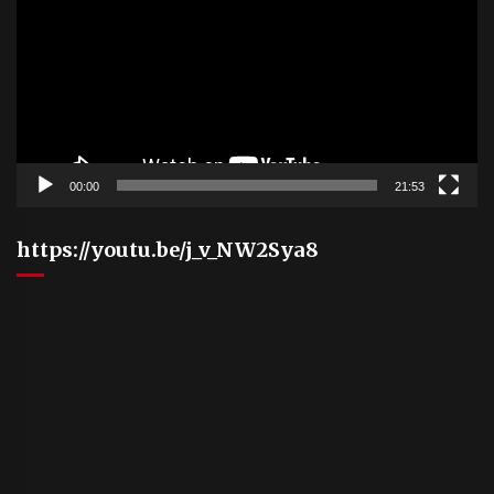
00:00
21:53
https://youtu.be/j_v_NW2Sya8