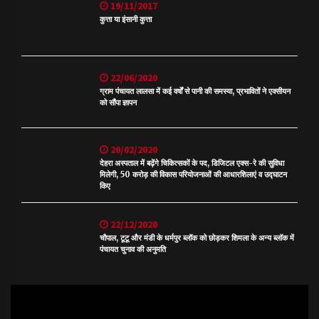
19/11/2017
कुत्ता या इंसानी कुत्ता
22/06/2020
ग्राम पंचायत लालसा में कई वर्षों से पानी की समस्या, प्रभावितों ने एक्सीयन
को सौंपा ज्ञापन
20/02/2020
देहरा अस्पताल में बढ़ेंगे चिकित्सकों के पद, डिजिटल एक्स-रे की सुविधा
मिलेगी, 50 करोड़ की विकास परियोजनाओं की आधारशिलाएं व उद्घाटन
किए
22/12/2020
चौपाल, टूटू और मंडी के धर्मपुर ब्लॉक को छोड़कर शिमला के अन्य ब्लॉक में
पंचायत चुनाव की अनुमति
Video
Player