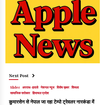
Next Post
Slider
अपराध-हादसे
नेशनल न्यूज
विशेष ख़बर
शिमला
सामाजिक सरोकार
हिमाचल प्रदेश
कुमारसेन से नेपाल जा रहा टेम्पो ट्रेवलर नारकंडा में