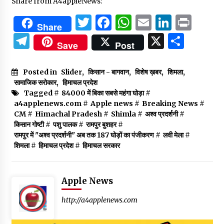
Share from A4appleNews:
Twitter
Facebook
WhatsApp
Email
Linked
Prin
Share
Telegram
X
Shar
Save
Post
Posted in
Slider
,
किसान - बागवान
,
विशेष ख़बर
,
शिमला
,
सामाजिक सरोकार
,
हिमाचल प्रदेश
Tagged #
84000 में बिका सबसे महंगा घोड़ा
#
a4applenews.com
#
Apple news
#
Breaking News
#
CM
#
Himachal Pradesh
#
Shimla
#
अश्व प्रदर्शनी
#
किसान गोष्टी
#
पशु पालक
#
रामपुर बुशहर
#
रामपुर में "अश्व प्रदर्शनी" अब तक 187 घोड़ों का पंजीकरण
#
लवी मेला
#
शिमला
#
हिमाचल प्रदेश
#
हिमाचल सरकार
Apple News
http://a4applenews.com