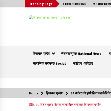
Trending Tags
# Breaking News
# Apple new
हिमाचल प्रदेश
नेशनल न्यूज/ National News
र
सामाजिक सरोकार/ Social
साहित्य -कविताएं
Trending Now
Home
हिमाचल प्रदेश
24 नवंबर को होगी हिमाचल कैबिनेट ब
वन विभाग के एक हजार खिलाड़ी रामपुर में दिखाएंगे जौहर,
Slider
विशेष ख़बर
शिमला
सामाजिक सरोकार
हिमाचल प्रदेश
11 से 13 सितंबर तक आयोजित होगी 27वीं वार्षिक खेलक
प्रतियोगिता