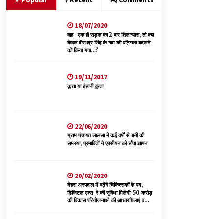
Popular
Recent
Comments
18/07/2020
भ्रष्टाचार से अर्जित संपत्ति जब्त कर गरीबों में बांटेगी
हिमाचल सरकार -CM
वाह- एक ही सड़क का 2 बार शिलान्यास, तो क्या
केवल वीरभद्र सिंह के नाम की पट्टिका बदलने
06/08/2026
को किया गया…?
नेता प्रतिपक्ष जयराम के आरोप निराधार, सबूत हैं तो
19/11/2017
सार्वजनिक करें: नरेश चौहान
कुत्ता या इंसानी कुत्ता
06/08/2026
पिंजौर-बद्दी फोरलेन परियोजना को मिली बड़ी गति,
378.48 करोड़ की लागत से बैलेंस कार्य का अवार्ड जारी :
22/06/2020
हर्ष महाजन
ग्राम पंचायत लालसा में कई वर्षों से पानी की
05/08/2026
समस्या, प्रभावितों ने एक्सीयन को सौंपा ज्ञापन
20/02/2020
देहरा अस्पताल में बढ़ेंगे चिकित्सकों के पद,
डिजिटल एक्स-रे की सुविधा मिलेगी, 50 करोड़
की विकास परियोजनाओं की आधारशिलाएं व
उद्घाटन किए