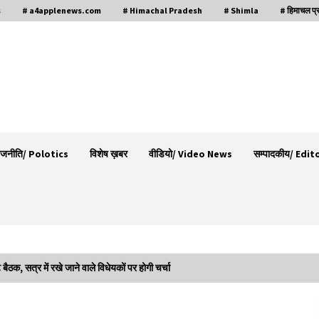
s
# a4applenews.com
# Himachal Pradesh
# Shimla
# हिमाचल प्
ाजनीति/ Polotics
विशेष ख़बर
वीडियो/ Video News
सम्पादकीय/ Edit
ैठक, सत्र में रखे जाने वाले विधेयकों पर होगी चर्चा
30 बैग की सीमा पर भाजपा का हमला, बोली- कांग्रेस
ूद
सरकार ने सेब उत्पादकों की तोड़ी कमर- संदीपनी
07/08/2026