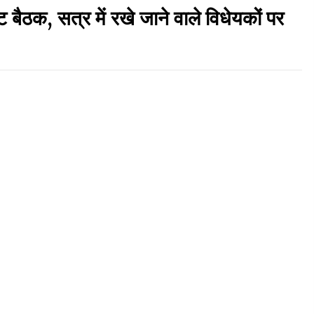
बैठक, सत्र में रखे जाने वाले विधेयकों पर
़
रूपी भावा वन्यजीव अभयारण्य में फिर दिखा जंगलों का
‘खामोश पहरेदार’, दुर्लभ हिमालयन “सीरो” कैमरे में कैद
06/08/2026
ड़क
आपदा के दौरान मीडिया संचार एवं सूचना प्रबंधन पर शिमला
में एक दिवसीय ओरिएंटेशन कार्यशाला आयोजित
06/08/2026
गा
देहरा पुलिस की बड़ी कार्रवाई- 90 लाख नकद और 2
करोड़के सोने के आभूषण बरामद, 7 आरोपी गिरफ्तार
05/08/2026