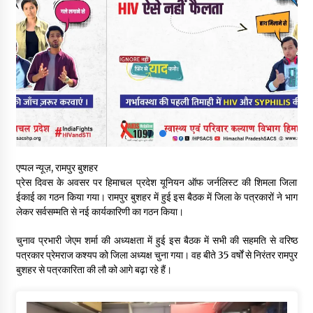
चंबा में बड़ा बस सड़क हादसा, 3 की मौत कई गंभीर घायल, बैरागढ़ से चंबा आ
रही थी निजी बस शर्मा कोच
08/08/2026
चौपाल विधायक पर BDC सदस्य राजेश रढाइक का तीखा हमला, मांगा
इस्तीफा
08/08/2026
हमीरपुर के बड़सर में मनाया जाएगा राज्यस्तरीय स्वतंत्रता दिवस समारोह, CM
सुक्खू करेंगे ध्वजारोहण
एप्पल न्यूज़, रामपुर बुशहर
07/08/2026
प्रेस दिवस के अवसर पर हिमाचल प्रदेश यूनियन ऑफ जर्नलिस्ट की शिमला जिला
ईकाई का गठन किया गया। रामपुर बुशहर में हुई इस बैठक में जिला के पत्रकारों ने भाग
वन विभाग के एक हजार खिलाड़ी रामपुर में दिखाएंगे जौहर, 11 से 13 सितंबर
लेकर सर्वसम्मति से नई कार्यकारिणी का गठन किया।
तक आयोजित होगी 27वीं वार्षिक खेलकूद प्रतियोगिता
07/08/2026
चुनाव प्रभारी जेएम शर्मा की अध्यक्षता में हुई इस बैठक में सभी की सहमति से वरिष्ठ
पत्रकार प्रेमराज कश्यप को जिला अध्यक्ष चुना गया। वह बीते 35 वर्षों से निरंतर रामपुर
बुशहर से पत्रकारिता की लौ को आगे बढ़ा रहे हैं।
30 बैग की सीमा पर भाजपा का हमला, बोली- कांग्रेस सरकार ने सेब उत्पादकों
की तोड़ी कमर- संदीपनी
07/08/2026