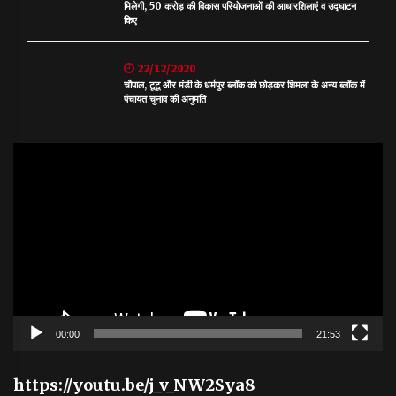
मिलेगी, 50 करोड़ की विकास परियोजनाओं की आधारशिलाएं व उद्घाटन
किए
22/12/2020
चौपाल, टूटू और मंडी के धर्मपुर ब्लॉक को छोड़कर शिमला के अन्य ब्लॉक में
पंचायत चुनाव की अनुमति
Video
Player
00:00
21:53
https://youtu.be/j_v_NW2Sya8