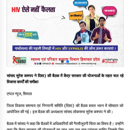
देहरा पुलिस की बड़ी कार्रवाई- 90 लाख नकद और 2 करोड़के सोने के
आभूषण बरामद, 7 आरोपी गिरफ्तार
05/08/2026
पिंजौर-बद्दी फोरलेन परियोजना को मिली बड़ी गति, 378.48 करोड़ की लागत
से बैलेंस कार्य का अवार्ड जारी : हर्ष महाजन
05/08/2026
वन विभाग एवं रेड क्रॉस सोसायटी के संयुक्त तत्वावधान में शूराला में वृक्षारोपण
अभियान आयोजित
05/08/2026
सांसद सुरेश कश्यप ने
दिशा) की बैठक
में केंद्र सरकार की योजनाओं के तहत चल रहे
विकास कार्यों की समीक्षा
हिमाचल में प्रतिशोध की राजनीति के खिलाफ भाजपा ने शिमला CM आवास
ओकओवर घेराव में किया शक्ति प्रदर्शन
एप्पल न्यूज, शिमला
05/08/2026
जिला विकास समन्वय एवं निगरानी समिति (दिशा) की बैठक बचत भवन में सोमवार को
आयोजित की गई। इस बैठक की अध्यक्षता सांसद लोकसभा सुरेश कश्यप ने की।
भवन एवं अन्य सन्निर्माण कामगार शीघ्र करवाएं ई-श्रम पोर्टल पर पंजीकरण
05/08/2026
बैठक में सांसद ने कहा कि बैठकों में अधिकारियों की गैरमौजूदगी चिंता का विषय है। उन्होंने
कहा कि केंद्र सरकार की योजनाओं का लाभ आम जन तक पहुंचना चाहिए जिसके लिए