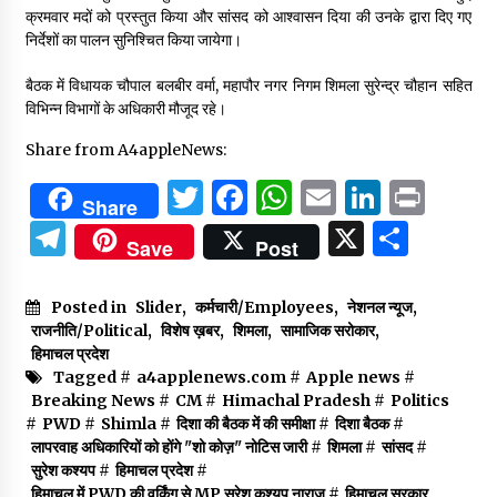
क्रमवार मदों को प्रस्तुत किया और सांसद को आश्वासन दिया की उनके द्वारा दिए गए
निर्देशों का पालन सुनिश्चित किया जायेगा।
बैठक में विधायक चौपाल बलबीर वर्मा, महापौर नगर निगम शिमला सुरेन्द्र चौहान सहित
विभिन्न विभागों के अधिकारी मौजूद रहे।
Share from A4appleNews:
Twitter
Facebook
WhatsApp
Email
Linked
Prin
Share
Telegram
X
Shar
Save
Post
Posted in
Slider
,
कर्मचारी/Employees
,
नेशनल न्यूज
,
राजनीति/Political
,
विशेष ख़बर
,
शिमला
,
सामाजिक सरोकार
,
हिमाचल प्रदेश
Tagged #
a4applenews.com
#
Apple news
#
Breaking News
#
CM
#
Himachal Pradesh
#
Politics
#
PWD
#
Shimla
#
दिशा की बैठक में की समीक्षा
#
दिशा बैठक
#
लापरवाह अधिकारियों को होंगे "शो कोज़" नोटिस जारी
#
शिमला
#
सांसद
#
सुरेश कश्यप
#
हिमाचल प्रदेश
#
हिमाचल में PWD की वर्किंग से MP सुरेश कश्यप नाराज
#
हिमाचल सरकार