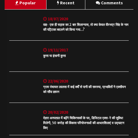
Popular
Recent
Comments
18/07/2020
वाह- एक ही सड़क का 2 बार शिलान्यास, तो क्या केवल वीरभद्र सिंह के नाम
की पट्टिका बदलने को किया गया…?
19/11/2017
कुत्ता या इंसानी कुत्ता
22/06/2020
ग्राम पंचायत लालसा में कई वर्षों से पानी की समस्या, प्रभावितों ने एक्सीयन
को सौंपा ज्ञापन
20/02/2020
देहरा अस्पताल में बढ़ेंगे चिकित्सकों के पद, डिजिटल एक्स-रे की सुविधा
मिलेगी, 50 करोड़ की विकास परियोजनाओं की आधारशिलाएं व उद्घाटन
किए