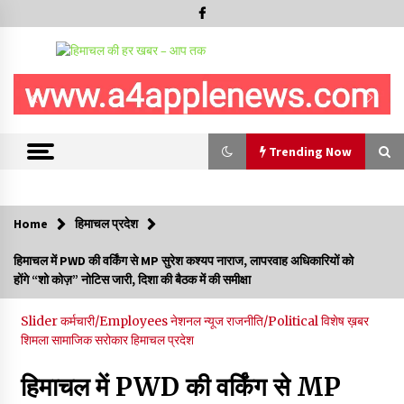
Trending Now
Trending Now
Home
हिमाचल प्रदेश
6 साल में पीएम नरेंद्र मोदी के विदेश दौरों पर 557 करोड़ खर्च, सरकार ने
हिमाचल में PWD की वर्किंग से MP सुरेश कश्यप नाराज, लापरवाह अधिकारियों को
संसद में दी जानकारी
होंगे “शो कोज़” नोटिस जारी, दिशा की बैठक में की समीक्षा
07/08/2026
Slider
कर्मचारी/Employees
नेशनल न्यूज
राजनीति/Political
विशेष ख़बर
रूपी भावा वन्यजीव अभयारण्य में फिर दिखा जंगलों का ‘खामोश पहरेदार’, दुर्लभ
शिमला
सामाजिक सरोकार
हिमाचल प्रदेश
हिमालयन “सीरो” कैमरे में कैद
06/08/2026
हिमाचल में PWD की वर्किंग से MP