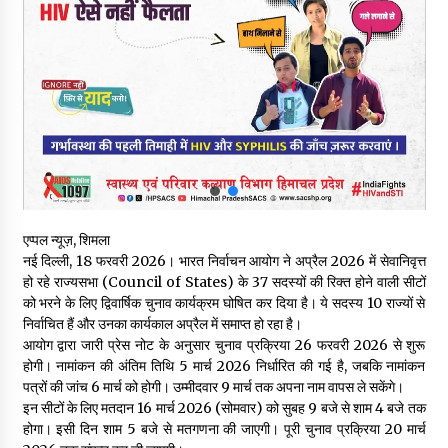
बड़ी ख़बर – अनुबंध कर्मचारियों को बैक डेट से नहीं मिलेगा नियमितीकरण,
शिक्षा निदेशालय ने जारी किया स्पष्टीकरण
05/08/2026
देहरा पुलिस की बड़ी कार्रवाई- 90 लाख नकद और 2 करोड़के सोने के
आभूषण बरामद, 7 आरोपी गिरफ्तार
05/08/2026
पिंजौर-बद्दी फोरलेन परियोजना को मिली बड़ी गति, 378.48 करोड़ की लागत
से बैलेंस कार्य का अवार्ड जारी : हर्ष महाजन
एप्पल न्यूज़, शिमला
05/08/2026
नई दिल्ली, 18 फरवरी 2026। भारत निर्वाचन आयोग ने अप्रैल 2026 में सेवानिवृत्त
हो रहे राज्यसभा (Council of States) के 37 सदस्यों की रिक्त होने वाली सीटों
वन विभाग एवं रेड क्रॉस सोसायटी के संयुक्त तत्वावधान में शूराला में वृक्षारोपण
को भरने के लिए द्विवार्षिक चुनाव कार्यक्रम घोषित कर दिया है। ये सदस्य 10 राज्यों से
अभियान आयोजित
निर्वाचित हैं और उनका कार्यकाल अप्रैल में समाप्त हो रहा है।
05/08/2026
आयोग द्वारा जारी प्रेस नोट के अनुसार चुनाव प्रक्रिया 26 फरवरी 2026 से शुरू
होगी। नामांकन की अंतिम तिथि 5 मार्च 2026 निर्धारित की गई है, जबकि नामांकन
पत्रों की जांच 6 मार्च को होगी। उम्मीदवार 9 मार्च तक अपना नाम वापस ले सकेंगे।
हिमाचल में प्रतिशोध की राजनीति के खिलाफ भाजपा ने शिमला CM आवास
ओकओवर घेराव में किया शक्ति प्रदर्शन
इन सीटों के लिए मतदान 16 मार्च 2026 (सोमवार) को सुबह 9 बजे से शाम 4 बजे तक
05/08/2026
होगा। इसी दिन शाम 5 बजे से मतगणना की जाएगी। पूरी चुनाव प्रक्रिया 20 मार्च