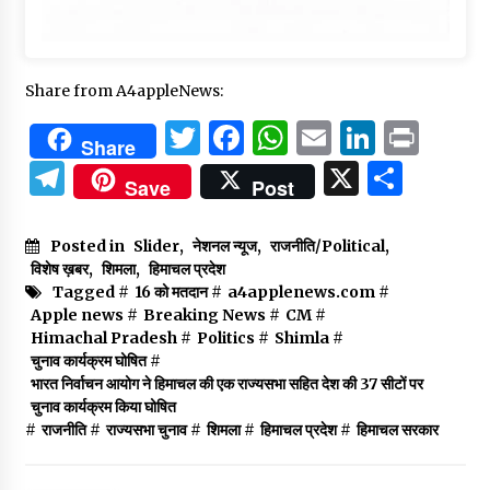
Share from A4appleNews:
Twitter
Facebook
WhatsApp
Email
Linked
Prin
Share
Telegram
X
Shar
Save
Post
Posted in
Slider
,
नेशनल न्यूज
,
राजनीति/Political
,
विशेष ख़बर
,
शिमला
,
हिमाचल प्रदेश
Tagged #
16 को मतदान
#
a4applenews.com
#
Apple news
#
Breaking News
#
CM
#
Himachal Pradesh
#
Politics
#
Shimla
#
चुनाव कार्यक्रम घोषित
#
भारत निर्वाचन आयोग ने हिमाचल की एक राज्यसभा सहित देश की 37 सीटों पर
चुनाव कार्यक्रम किया घोषित
#
राजनीति
#
राज्यसभा चुनाव
#
शिमला
#
हिमाचल प्रदेश
#
हिमाचल सरकार