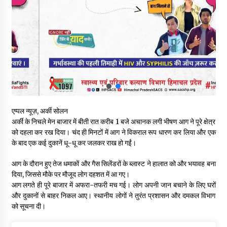
हिमाचल सरकार मछुआरों को नावों और मछली पकड़ने के उपकरणों पर डे रही
70 से 90% तक सब्सिडी
08/08/2026
चंबा के बैरागढ़ में दर्दनाक बस हादसा, 7 की मौत, 11 घायल, राज्यपाल CM व
कुलदीप पठानिया सहित नेताओं ने जताया शोक
08/08/2026
चंबा में बड़ा बस सड़क हादसा, 3 की मौत कई गंभीर घायल, बैरागढ़ से चंबा आ
एप्पल न्यूज़, अर्की सोलन
रही थी निजी बस शर्मा कोच
अर्की के निचले मेन बाजार में बीती रात करीब 1 बजे अचानक लगी भीषण आग ने पूरे क्षेत्र
08/08/2026
को दहला कर रख दिया। चंद ही मिनटों में आग ने विकराल रूप धारण कर लिया और एक
के बाद एक कई दुकानें धू-धू कर जलकर राख हो गईं।
चौपाल विधायक पर BDC सदस्य राजेश रढाइक का तीखा हमला, मांगा
इस्तीफा
आग के दौरान हुए तेज धमाकों और गैस सिलेंडरों के ब्लास्ट ने हालात को और भयावह बना
08/08/2026
दिया, जिससे मौके पर मौजूद लोग दहशत में आ गए।
आग लगते ही पूरे बाजार में अफरा-तफरी मच गई। लोग अपनी जान बचाने के लिए घरों
और दुकानों से बाहर निकल आए। स्थानीय लोगों ने तुरंत प्रशासन और दमकल विभाग
हमीरपुर के बड़सर में मनाया जाएगा राज्यस्तरीय स्वतंत्रता दिवस समारोह, CM
को सूचना दी।
सुक्खू करेंगे ध्वजारोहण
07/08/2026