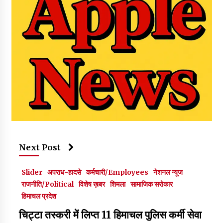
Next Post
Slider
अपराध-हादसे
कर्मचारी/Employees
नेशनल न्यूज
राजनीति/Political
विशेष ख़बर
शिमला
सामाजिक सरोकार
हिमाचल प्रदेश
चिट्टा तस्करी में लिप्त 11 हिमाचल पुलिस कर्मी सेवा