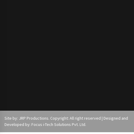
Site by: JRP Productions. Copyright: All right reserved | Designed and
Developed by: Focus i-Tech Solutions Pvt. Ltd.