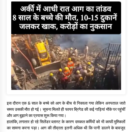
इस दौरान एक 8 साल के बच्चे को आग के बीच से निकाला गया लेकिन अस्पताल जाते
समय उसकी मौत हो गई। सूचना मिलते ही फायर ब्रिगेड की कई गाड़ियां मौके पर पहुंचीं
और आग बुझाने का प्रयास शुरू किया गया।
हालांकि, लगातार हो रहे सिलेंडर ब्लास्ट के कारण दमकल कर्मियों को भी काफी मुश्किलों
का सामना करना पड़ा। आग की तीव्रता इतनी अधिक थी कि पानी डालने के बावजूद