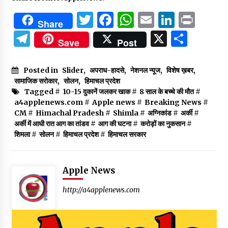
Twitter
Facebook
WhatsApp
Email
Linked
Prin
Share
Telegram
X
Shar
Save
Post
Posted in
Slider
,
अपराध-हादसे
,
नेशनल न्यूज
,
विशेष ख़बर
,
सामाजिक सरोकार
,
सोलन
,
हिमाचल प्रदेश
Tagged #
10-15 दुकानें जलकर खाक
#
8 साल के बच्चे की मौत
#
a4applenews.com
#
Apple news
#
Breaking News
#
CM
#
Himachal Pradesh
#
Shimla
#
अग्निकांड
#
अर्की
#
अर्की में आधी रात आग का तांडव
#
आग की घटना
#
करोड़ों का नुकसान
#
शिमला
#
सोलन
#
हिमाचल प्रदेश
#
हिमाचल सरकार
Apple News
http://a4applenews.com