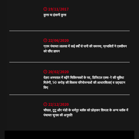
19/11/2017
कुत्ता या इंसानी कुत्ता
22/06/2020
ग्राम पंचायत लालसा में कई वर्षों से पानी की समस्या, प्रभावितों ने एक्सीयन
को सौंपा ज्ञापन
20/02/2020
देहरा अस्पताल में बढ़ेंगे चिकित्सकों के पद, डिजिटल एक्स-रे की सुविधा
मिलेगी, 50 करोड़ की विकास परियोजनाओं की आधारशिलाएं व उद्घाटन
किए
22/12/2020
चौपाल, टूटू और मंडी के धर्मपुर ब्लॉक को छोड़कर शिमला के अन्य ब्लॉक में
पंचायत चुनाव की अनुमति
Video