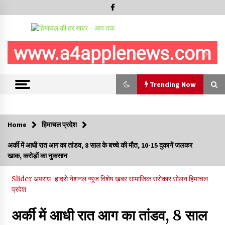
Trending Now
Trending Now
Home
हिमाचल प्रदेश
IGMC शिमला को मिलेगी स्पैक्ट, सेल सेपरेटर और 256-स्लाइस सीटी
अर्की में आधी रात आग का तांडव, 8 साल के बच्चे की मौत, 10-15 दुकानें जलकर
स्कैन मशीन, स्वास्थ्य उपकरणों और आधारभूत अधोसंरचना के लिए जारी किए
खाक, करोड़ों का नुकसान
83.85 करोड़- CM
09/08/2026
Slider
अपराध-हादसे
नेशनल न्यूज
विशेष ख़बर
सामाजिक सरोकार
सोलन
हिमाचल
प्रदेश
हिमाचल सरकार कोल्ड स्टोरेज, फ्रीज-ड्राई यूनिट और रेफ्रिजरेटेड वैन के
लिए देगी 70 % सब्सिडी
09/08/2026
अर्की में आधी रात आग का तांडव, 8 साल