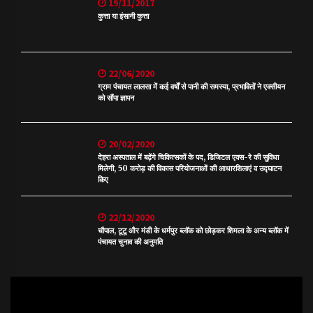
19/11/2017
कुत्ता या इंसानी कुत्ता
22/06/2020
ग्राम पंचायत लालसा में कई वर्षों से पानी की समस्या, प्रभावितों ने एक्सीयन
को सौंपा ज्ञापन
20/02/2020
देहरा अस्पताल में बढ़ेंगे चिकित्सकों के पद, डिजिटल एक्स-रे की सुविधा
मिलेगी, 50 करोड़ की विकास परियोजनाओं की आधारशिलाएं व उद्घाटन
किए
22/12/2020
चौपाल, टूटू और मंडी के धर्मपुर ब्लॉक को छोड़कर शिमला के अन्य ब्लॉक में
पंचायत चुनाव की अनुमति
Video
Player