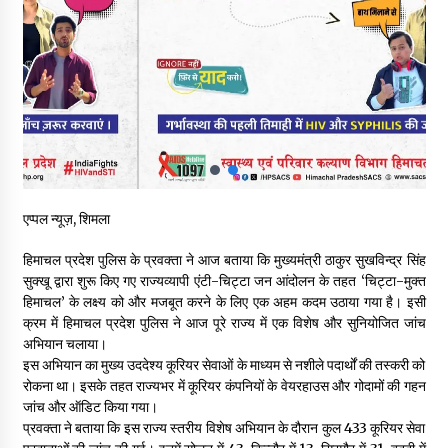
शिमला पुलिस में बड़ी अनुशासनात्मक कार्रवाई, 3 पुलिसकर्मी निलंबित
07/08/2026
6 साल में पीएम नरेंद्र मोदी के विदेश दौरों पर 557 करोड़ खर्च, सरकार ने
संसद में दी जानकारी
07/08/2026
रूपी भावा वन्यजीव अभयारण्य में फिर दिखा जंगलों का ‘खामोश पहरेदार’, दुर्लभ
एप्पल न्यूज़, शिमला
हिमालयन “सीरो” कैमरे में कैद
06/08/2026
हिमाचल प्रदेश पुलिस के प्रवक्ता ने आज बताया कि मुख्यमंत्री ठाकुर सुखविन्द्र सिंह
सुक्खू द्वारा शुरू किए गए राज्यव्यापी एंटी-चिट्टा जन आंदोलन के तहत ‘चिट्टा-मुक्त
भ्रष्टाचार से अर्जित संपत्ति जब्त कर गरीबों में बांटेगी हिमाचल सरकार -CM
हिमाचल’ के लक्ष्य को और मजबूत करने के लिए एक अहम कदम उठाया गया है। इसी
06/08/2026
क्रम में हिमाचल प्रदेश पुलिस ने आज पूरे राज्य में एक विशेष और सुनियोजित जांच
अभियान चलाया।
इस अभियान का मुख्य उददेश्य कूरियर सेवाओं के माध्यम से नशीले पदार्थों की तस्करी को
रोकना था। इसके तहत राज्यभर में कूरियर कंपनियों के वेयरहाउस और गोदामों की गहन
नितिन गडकरी से मिले विक्रमादित्य सिंह, हिमाचल की सड़क परियोजनाओं को
मिली बड़ी सौगात
जांच और ऑडिट किया गया।
06/08/2026
प्रवक्ता ने बताया कि इस राज्य स्तरीय विशेष अभियान के दौरान कुल 433 कूरियर सेवा