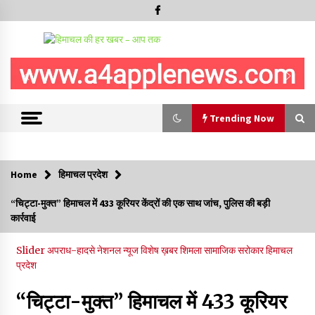
Trending Now
Trending Now
Home
हिमाचल प्रदेश
हिमाचल सरकार मछुआरों को नावों और मछली पकड़ने के उपकरणों पर डे रही
“चिट्टा-मुक्त” हिमाचल में 433 कूरियर केंद्रों की एक साथ जांच, पुलिस की बड़ी
70 से 90% तक सब्सिडी
कार्रवाई
08/08/2026
Slider
अपराध-हादसे
नेशनल न्यूज
विशेष ख़बर
शिमला
सामाजिक सरोकार
हिमाचल
चंबा के बैरागढ़ में दर्दनाक बस हादसा, 7 की मौत, 11 घायल, राज्यपाल CM व
प्रदेश
कुलदीप पठानिया सहित नेताओं ने जताया शोक
08/08/2026
“चिट्टा-मुक्त” हिमाचल में 433 कूरियर