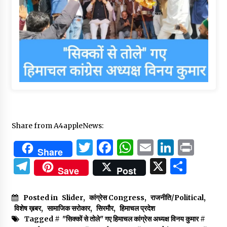
Share from A4appleNews:
Twitter
Facebook
WhatsApp
Email
Linked
Prin
Share
Telegram
X
Shar
Save
Post
Posted in
Slider
,
कांग्रेस Congress
,
राजनीति/Political
,
विशेष ख़बर
,
सामाजिक सरोकार
,
सिरमौर
,
हिमाचल प्रदेश
Tagged #
"सिक्कों से तोले" गए हिमाचल कांग्रेस अध्यक्ष विनय कुमार
#