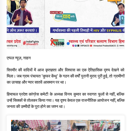
आपदा के दौरान मीडिया संचार एवं सूचना प्रबंधन पर शिमला में एक दिवसीय
ओरिएंटेशन कार्यशाला आयोजित
06/08/2026
नेता प्रतिपक्ष जयराम के आरोप निराधार, सबूत हैं तो सार्वजनिक करें: नरेश
चौहान
06/08/2026
एप्पल न्यूज़, नाहन
बड़ी ख़बर – अनुबंध कर्मचारियों को बैक डेट से नहीं मिलेगा नियमितीकरण,
शिक्षा निदेशालय ने जारी किया स्पष्टीकरण
सिरमौर की वादियों में आज कृतज्ञता और विश्वास का एक ऐतिहासिक दृश्य देखने को
05/08/2026
मिला। जब ग्राम पंचायत ‘कुफर केंथु’ के गठन की वर्षों पुरानी मुराद पूरी हुई, तो ग्रामीणों
का उत्साह और प्यार सातवें आसमान पर था।
देहरा पुलिस की बड़ी कार्रवाई- 90 लाख नकद और 2 करोड़के सोने के
आभूषण बरामद, 7 आरोपी गिरफ्तार
हिमाचल प्रदेश कांग्रेस कमेटी के अध्यक्ष विनय कुमार का स्वागत फूलों से नहीं, बल्कि
05/08/2026
उन्हें सिक्कों से तोलकर किया गया। यह दृश्य केवल एक राजनीतिक आयोजन नहीं, बल्कि
जनता की उम्मीदों के पूरा होने का जश्न था।
पिंजौर-बद्दी फोरलेन परियोजना को मिली बड़ी गति, 378.48 करोड़ की लागत
से बैलेंस कार्य का अवार्ड जारी : हर्ष महाजन
05/08/2026