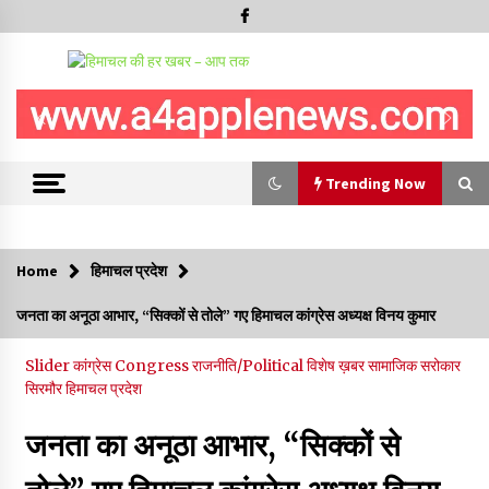
Trending Now
Trending Now
Home
हिमाचल प्रदेश
वन विभाग के एक हजार खिलाड़ी रामपुर में दिखाएंगे जौहर, 11 से 13 सितंबर
जनता का अनूठा आभार, “सिक्कों से तोले” गए हिमाचल कांग्रेस अध्यक्ष विनय कुमार
तक आयोजित होगी 27वीं वार्षिक खेलकूद प्रतियोगिता
07/08/2026
Slider
कांग्रेस Congress
राजनीति/Political
विशेष ख़बर
सामाजिक सरोकार
सिरमौर
हिमाचल प्रदेश
30 बैग की सीमा पर भाजपा का हमला, बोली- कांग्रेस सरकार ने सेब उत्पादकों
की तोड़ी कमर- संदीपनी
जनता का अनूठा आभार, “सिक्कों से
07/08/2026