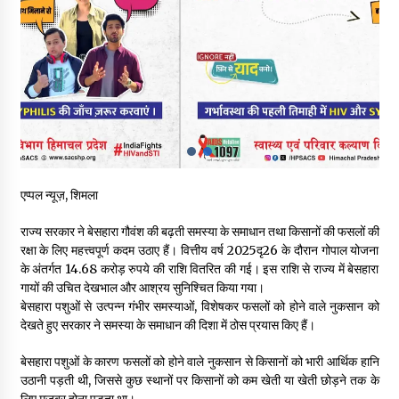
वन विभाग के एक हजार खिलाड़ी रामपुर में दिखाएंगे जौहर, 11 से 13 सितंबर
तक आयोजित होगी 27वीं वार्षिक खेलकूद प्रतियोगिता
07/08/2026
30 बैग की सीमा पर भाजपा का हमला, बोली- कांग्रेस सरकार ने सेब उत्पादकों
की तोड़ी कमर- संदीपनी
07/08/2026
शिमला पुलिस में बड़ी अनुशासनात्मक कार्रवाई, 3 पुलिसकर्मी निलंबित
07/08/2026
एप्पल न्यूज़, शिमला
राज्य सरकार ने बेसहारा गौवंश की बढ़ती समस्या के समाधान तथा किसानों की फसलों की
रक्षा के लिए महत्त्वपूर्ण कदम उठाए हैं। वित्तीय वर्ष 2025दृ26 के दौरान गोपाल योजना
6 साल में पीएम नरेंद्र मोदी के विदेश दौरों पर 557 करोड़ खर्च, सरकार ने
संसद में दी जानकारी
के अंतर्गत 14.68 करोड़ रुपये की राशि वितरित की गई। इस राशि से राज्य में बेसहारा
07/08/2026
गायों की उचित देखभाल और आश्रय सुनिश्चित किया गया।
बेसहारा पशुओं से उत्पन्न गंभीर समस्याओं, विशेषकर फसलों को होने वाले नुकसान को
देखते हुए सरकार ने समस्या के समाधान की दिशा में ठोस प्रयास किए हैं।
रूपी भावा वन्यजीव अभयारण्य में फिर दिखा जंगलों का ‘खामोश पहरेदार’, दुर्लभ
हिमालयन “सीरो” कैमरे में कैद
बेसहारा पशुओं के कारण फसलों को होने वाले नुकसान से किसानों को भारी आर्थिक हानि
06/08/2026
उठानी पड़ती थी, जिससे कुछ स्थानों पर किसानों को कम खेती या खेती छोड़ने तक के
लिए मजबूर होना पड़ता था।