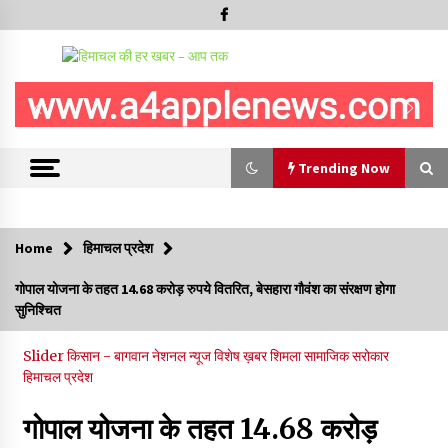
Trending Now
Trending Now
Home
हिमाचल प्रदेश
5 किलो अफीम डोडा/पोस्त बरामदगी मामले में कुल्लू सैंज से मुख्य सप्लायर
गोपाल योजना के तहत 14.68 करोड़ रुपये वितरित, बेसहारा गौवंश का संरक्षण होगा
गिरफ्तार
सुनिश्चित
09/08/2026
Slider
किसान - बागवान
नेशनल न्यूज
विशेष ख़बर
शिमला
सामाजिक सरोकार
सुधीर शर्मा अपनी बोल-वाणी सुधारें, हिमाचली संस्कृति के अनुरूप करें भाषा का
हिमाचल प्रदेश
प्रयोग- राजेश धर्माणी
08/08/2026
गोपाल योजना के तहत 14.68 करोड़