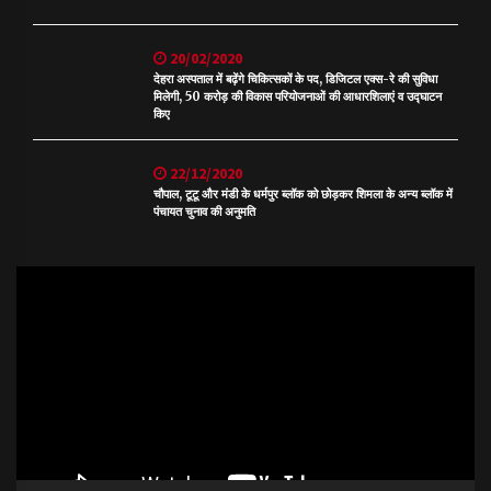
20/02/2020
देहरा अस्पताल में बढ़ेंगे चिकित्सकों के पद, डिजिटल एक्स-रे की सुविधा
मिलेगी, 50 करोड़ की विकास परियोजनाओं की आधारशिलाएं व उद्घाटन
किए
22/12/2020
चौपाल, टूटू और मंडी के धर्मपुर ब्लॉक को छोड़कर शिमला के अन्य ब्लॉक में
पंचायत चुनाव की अनुमति
Video
Player