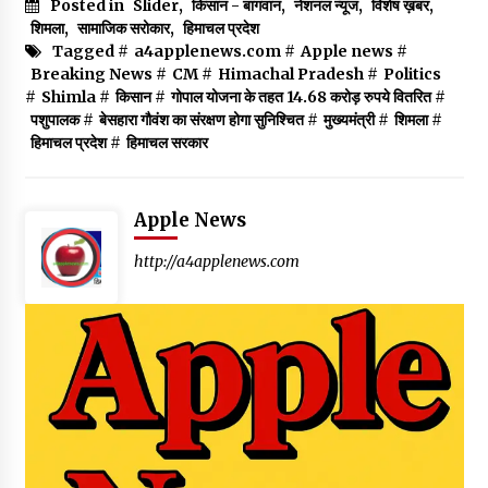
Posted in
Slider
,
किसान - बागवान
,
नेशनल न्यूज
,
विशेष ख़बर
,
शिमला
,
सामाजिक सरोकार
,
हिमाचल प्रदेश
Tagged #
a4applenews.com
#
Apple news
#
Breaking News
#
CM
#
Himachal Pradesh
#
Politics
#
Shimla
#
किसान
#
गोपाल योजना के तहत 14.68 करोड़ रुपये वितरित
#
पशुपालक
#
बेसहारा गौवंश का संरक्षण होगा सुनिश्चित
#
मुख्यमंत्री
#
शिमला
#
हिमाचल प्रदेश
#
हिमाचल सरकार
Apple News
http://a4applenews.com