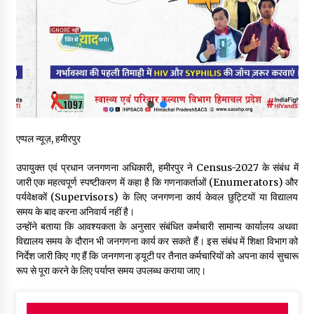
5 किलो अफीम डोडा/पोस्त बरामदगी मामले में कुल्लू सैंज से मुख्य सप्लायर
गिरफ्तार
09/08/2026
सुधीर शर्मा अपनी बोल-वाणी सुधारें, हिमाचली संस्कृति के अनुरूप करें भाषा का
प्रयोग- राजेश धर्माणी
08/08/2026
एप्पल न्यूज़, हमीरपुर
हिमाचल सरकार मछुआरों को नावों और मछली पकड़ने के उपकरणों पर डे रही
70 से 90% तक सब्सिडी
उपायुक्त एवं प्रधान जनगणना अधिकारी, हमीरपुर ने Census-2027 के संबंध में
08/08/2026
जारी एक महत्वपूर्ण स्पष्टीकरण में कहा है कि गणनाकर्ताओं (Enumerators) और
पर्यवेक्षकों (Supervisors) के लिए जनगणना कार्य केवल छुट्टियों या विद्यालय
चंबा के बैरागढ़ में दर्दनाक बस हादसा, 7 की मौत, 11 घायल, राज्यपाल CM व
समय के बाद करना अनिवार्य नहीं है।
कुलदीप पठानिया सहित नेताओं ने जताया शोक
उन्होंने बताया कि आवश्यकता के अनुसार संबंधित कर्मचारी सामान्य कार्यालय अथवा
08/08/2026
विद्यालय समय के दौरान भी जनगणना कार्य कर सकते हैं। इस संबंध में शिक्षा विभाग को
निर्देश जारी किए गए हैं कि जनगणना ड्यूटी पर तैनात कर्मचारियों को अपना कार्य सुचारू
रूप से पूरा करने के लिए पर्याप्त समय उपलब्ध कराया जाए।
चंबा में बड़ा बस सड़क हादसा, 3 की मौत कई गंभीर घायल, बैरागढ़ से चंबा आ
रही थी निजी बस शर्मा कोच
08/08/2026