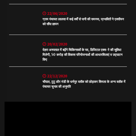
22/06/2020
ग्राम पंचायत लालसा में कई वर्षों से पानी की समस्या, प्रभावितों ने एक्सीयन
को सौंपा ज्ञापन
20/02/2020
देहरा अस्पताल में बढ़ेंगे चिकित्सकों के पद, डिजिटल एक्स-रे की सुविधा
मिलेगी, 50 करोड़ की विकास परियोजनाओं की आधारशिलाएं व उद्घाटन
किए
22/12/2020
चौपाल, टूटू और मंडी के धर्मपुर ब्लॉक को छोड़कर शिमला के अन्य ब्लॉक में
पंचायत चुनाव की अनुमति
Video
Player