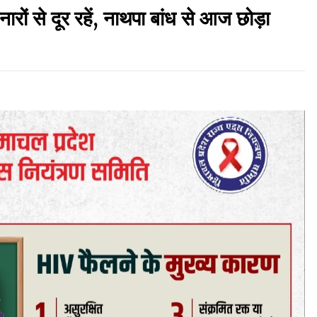
ं से दूर रहें, नाथपा बांध से आज छोड़ा
़
रूपी भावा वन्यजीव अभयारण्य में फिर दिखा जंगलों का
‘खामोश पहरेदार’, दुर्लभ हिमालयन “सीरो” कैमरे में कैद
06/08/2026
ड़क
आपदा के दौरान मीडिया संचार एवं सूचना प्रबंधन पर शिमला
में एक दिवसीय ओरिएंटेशन कार्यशाला आयोजित
06/08/2026
गा
देहरा पुलिस की बड़ी कार्रवाई- 90 लाख नकद और 2
करोड़के सोने के आभूषण बरामद, 7 आरोपी गिरफ्तार
05/08/2026