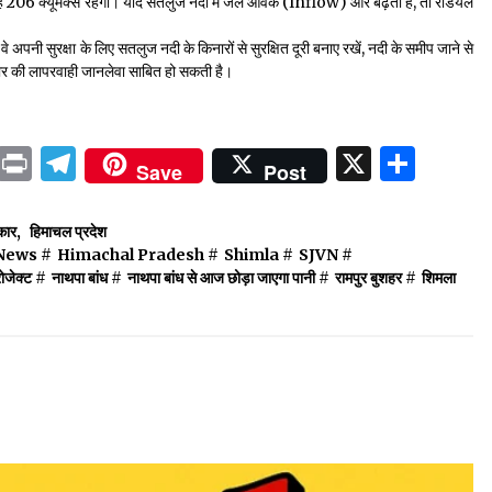
प्रवाह 206 क्यूमेक्स रहेगा। यदि सतलुज नदी में जल आवक (Inflow) और बढ़ती है, तो रेडियल
वे अपनी सुरक्षा के लिए सतलुज नदी के किनारों से सुरक्षित दूरी बनाए रखें, नदी के समीप जाने से
्रकार की लापरवाही जानलेवा साबित हो सकती है।
ok
sApp
ail
LinkedIn
Print
Telegram
X
Shar
Save
Post
कार
,
हिमाचल प्रदेश
News
#
Himachal Pradesh
#
Shimla
#
SJVN
#
ोजेक्ट
#
नाथपा बांध
#
नाथपा बांध से आज छोड़ा जाएगा पानी
#
रामपुर बुशहर
#
शिमला