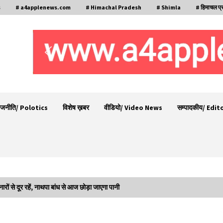
s
# a4applenews.com
# Himachal Pradesh
# Shimla
# हिमाचल प्
ाजनीति/ Polotics
विशेष ख़बर
वीडियो/ Video News
सम्पादकीय/ Edit
ं से दूर रहें, नाथपा बांध से आज छोड़ा जाएगा पानी
30 बैग की सीमा पर भाजपा का हमला, बोली- कांग्रेस
ूद
सरकार ने सेब उत्पादकों की तोड़ी कमर- संदीपनी
07/08/2026