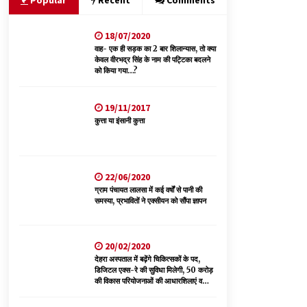
Popular
Recent
Comments
18/07/2020
भ्रष्टाचार से अर्जित संपत्ति जब्त कर गरीबों में बांटेगी
हिमाचल सरकार -CM
वाह- एक ही सड़क का 2 बार शिलान्यास, तो क्या
केवल वीरभद्र सिंह के नाम की पट्टिका बदलने
06/08/2026
को किया गया…?
नेता प्रतिपक्ष जयराम के आरोप निराधार, सबूत हैं तो
19/11/2017
सार्वजनिक करें: नरेश चौहान
कुत्ता या इंसानी कुत्ता
06/08/2026
पिंजौर-बद्दी फोरलेन परियोजना को मिली बड़ी गति,
378.48 करोड़ की लागत से बैलेंस कार्य का अवार्ड जारी :
22/06/2020
हर्ष महाजन
ग्राम पंचायत लालसा में कई वर्षों से पानी की
05/08/2026
समस्या, प्रभावितों ने एक्सीयन को सौंपा ज्ञापन
20/02/2020
देहरा अस्पताल में बढ़ेंगे चिकित्सकों के पद,
डिजिटल एक्स-रे की सुविधा मिलेगी, 50 करोड़
की विकास परियोजनाओं की आधारशिलाएं व
उद्घाटन किए