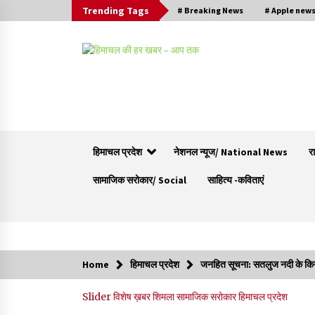
Trending Tags
# Breaking News
# Apple new
हिमाचल प्रदेश
नेशनल न्यूज/ National News
र
सामाजिक सरोकार/ Social
साहित्य -कविताएं
Trending Now
Home
हिमाचल प्रदेश
जनहित सूचना: सतलुज नदी के किनारो
वन विभाग के एक हजार खिलाड़ी रामपुर में दिखाएंगे जौहर,
Slider
विशेष ख़बर
शिमला
सामाजिक सरोकार
हिमाचल प्रदेश
11 से 13 सितंबर तक आयोजित होगी 27वीं वार्षिक खेलक
प्रतियोगिता