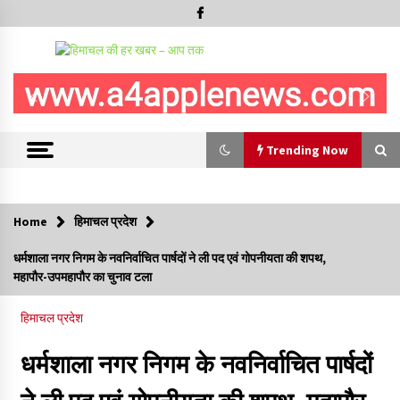
Trending Now
Trending Now
Home
हिमाचल प्रदेश
हिमाचल सरकार मछुआरों को नावों और मछली पकड़ने के उपकरणों पर डे रही
धर्मशाला नगर निगम के नवनिर्वाचित पार्षदों ने ली पद एवं गोपनीयता की शपथ,
70 से 90% तक सब्सिडी
महापौर-उपमहापौर का चुनाव टला
08/08/2026
हिमाचल प्रदेश
चंबा के बैरागढ़ में दर्दनाक बस हादसा, 7 की मौत, 11 घायल, राज्यपाल CM व
कुलदीप पठानिया सहित नेताओं ने जताया शोक
धर्मशाला नगर निगम के नवनिर्वाचित पार्षदों
08/08/2026