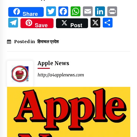
Twitter
Facebook
WhatsApp
Email
Linked
Prin
Share
Telegram
X
Shar
Save
Post
Posted in
हिमाचल प्रदेश
Apple News
http://a4applenews.com