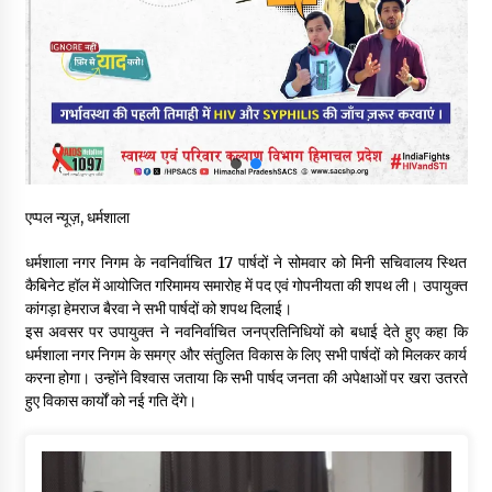
शिमला पुलिस में बड़ी अनुशासनात्मक कार्रवाई, 3 पुलिसकर्मी निलंबित
07/08/2026
6 साल में पीएम नरेंद्र मोदी के विदेश दौरों पर 557 करोड़ खर्च, सरकार ने
संसद में दी जानकारी
07/08/2026
रूपी भावा वन्यजीव अभयारण्य में फिर दिखा जंगलों का ‘खामोश पहरेदार’, दुर्लभ
एप्पल न्यूज़, धर्मशाला
हिमालयन “सीरो” कैमरे में कैद
06/08/2026
धर्मशाला नगर निगम के नवनिर्वाचित 17 पार्षदों ने सोमवार को मिनी सचिवालय स्थित
कैबिनेट हॉल में आयोजित गरिमामय समारोह में पद एवं गोपनीयता की शपथ ली। उपायुक्त
कांगड़ा हेमराज बैरवा ने सभी पार्षदों को शपथ दिलाई।
भ्रष्टाचार से अर्जित संपत्ति जब्त कर गरीबों में बांटेगी हिमाचल सरकार -CM
इस अवसर पर उपायुक्त ने नवनिर्वाचित जनप्रतिनिधियों को बधाई देते हुए कहा कि
06/08/2026
धर्मशाला नगर निगम के समग्र और संतुलित विकास के लिए सभी पार्षदों को मिलकर कार्य
करना होगा। उन्होंने विश्वास जताया कि सभी पार्षद जनता की अपेक्षाओं पर खरा उतरते
हुए विकास कार्यों को नई गति देंगे।
नितिन गडकरी से मिले विक्रमादित्य सिंह, हिमाचल की सड़क परियोजनाओं को
मिली बड़ी सौगात
06/08/2026