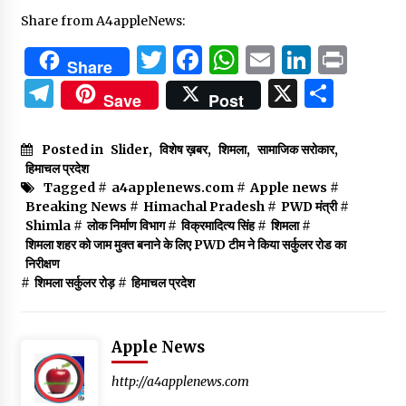
Share from A4appleNews:
Twitter
Facebook
WhatsApp
Email
Linked
Prin
Share
Telegram
X
Shar
Save
Post
Posted in
Slider
,
विशेष ख़बर
,
शिमला
,
सामाजिक सरोकार
,
हिमाचल प्रदेश
Tagged #
a4applenews.com
#
Apple news
#
Breaking News
#
Himachal Pradesh
#
PWD मंत्री
#
Shimla
#
लोक निर्माण विभाग
#
विक्रमादित्य सिंह
#
शिमला
#
शिमला शहर को जाम मुक्त बनाने के लिए PWD टीम ने किया सर्कुलर रोड का
निरीक्षण
#
शिमला सर्कुलर रोड़
#
हिमाचल प्रदेश
Apple News
http://a4applenews.com