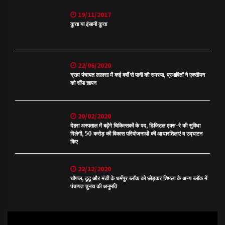
19/11/2017
कुत्ता या इंसानी कुत्ता
22/06/2020
ग्राम पंचायत लालसा में कई वर्षों से पानी की समस्या, प्रभावितों ने एक्सीयन
को सौंपा ज्ञापन
20/02/2020
देहरा अस्पताल में बढ़ेंगे चिकित्सकों के पद, डिजिटल एक्स-रे की सुविधा
मिलेगी, 50 करोड़ की विकास परियोजनाओं की आधारशिलाएं व उद्घाटन
किए
22/12/2020
चौपाल, टूटू और मंडी के धर्मपुर ब्लॉक को छोड़कर शिमला के अन्य ब्लॉक में
पंचायत चुनाव की अनुमति
Video