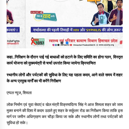
पिंजौर-बद्दी फोरलेन परियोजना को मिली बड़ी गति, 378.48 करोड़ की लागत
से बैलेंस कार्य का अवार्ड जारी : हर्ष महाजन
05/08/2026
वन विभाग एवं रेड क्रॉस सोसायटी के संयुक्त तत्वावधान में शूराला में वृक्षारोपण
अभियान आयोजित
05/08/2026
कहा..निरिक्षण के दौरान पाई गई बाधाओं को हटाने के लिए समिति का होगा गठन, विस्तृत
हिमाचल में प्रतिशोध की राजनीति के खिलाफ भाजपा ने शिमला CM आवास
कार्य योजना को मुख्यमंत्री से चर्चा उपरांत किया जायेगा क्रियान्वित
ओकओवर घेराव में किया शक्ति प्रदर्शन
05/08/2026
स्थानीय लोगों और पर्यटकों की सुविधा के लिए यह पहला कदम, आने वाले समय में शहर
के अन्य प्रमुख मार्गों का भी करेंगे निरीक्षण
भवन एवं अन्य सन्निर्माण कामगार शीघ्र करवाएं ई-श्रम पोर्टल पर पंजीकरण
05/08/2026
एप्पल न्यूज, शिमला
लोक निर्माण एवं युवा सेवाएं व खेल मंत्री विक्रमादित्य सिंह ने आज शिमला शहर को जाम
मुक्त बनाने की दिशा में कदम उठाते हुए शहर के सर्कुलर रोड का निरीक्षण किया ताकि इस
ऊना में PWD का जेई 8 हजार रुपये रिश्वत लेते गिरफ्तार, ठेकेदार का बिल
पास करने के लिए मांगी थी घूस
मार्ग पर जमीन अधिग्रहण कर चौड़ा किया जा सके और स्थानीय लोगों तथा पर्यटकों को
05/08/2026
सुविधा हो सके।