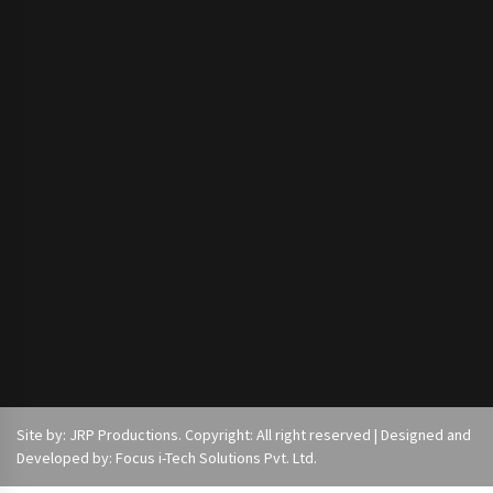
Site by: JRP Productions. Copyright: All right reserved | Designed and
Developed by: Focus i-Tech Solutions Pvt. Ltd.