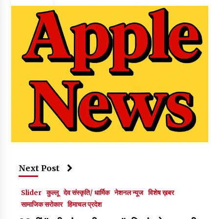
Next Post
Slider
कुल्लू
देव संस्कृति/ धार्मिक
नेशनल न्यूज
विशेष ख़बर
सामाजिक सरोकार
हिमाचल प्रदेश